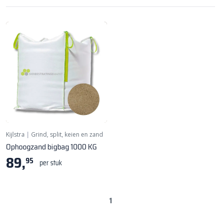
Kijlstra
|
Grind, split, keien en zand
Ophoogzand bigbag 1000 KG
89,
95
per stuk
1