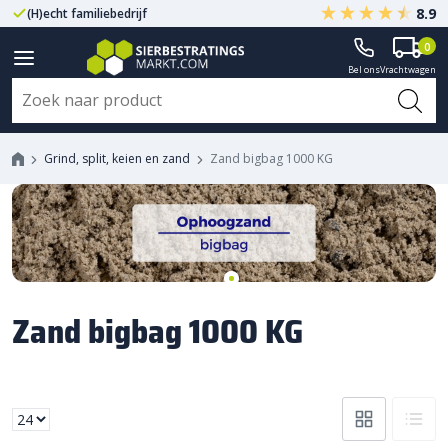
8.9
(H)echt familiebedrijf
Gegarandeerd A-kwaliteit
0
Bel ons
Vrachtwagen
Grind, split, keien en zand
Zand bigbag 1000 KG
Zand bigbag 1000 KG