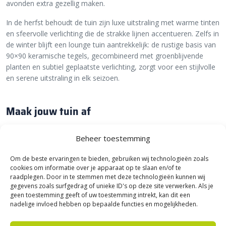
avonden extra gezellig maken.
In de herfst behoudt de tuin zijn luxe uitstraling met warme tinten
en sfeervolle verlichting die de strakke lijnen accentueren. Zelfs in
de winter blijft een lounge tuin aantrekkelijk: de rustige basis van
90×90 keramische tegels, gecombineerd met groenblijvende
planten en subtiel geplaatste verlichting, zorgt voor een stijlvolle
en serene uitstraling in elk seizoen.
Maak jouw tuin af
Met de juiste details maak je jouw lounge tuin helemaal
Beheer toestemming
compleet. Combineer grote keramische tegels van 90×90 cm met
grind en gebruik moderne meubels om een luxe zithoek te
Om de beste ervaringen te bieden, gebruiken wij technologieën zoals
creëren. Voeg subtiele verlichting toe langs paden, borders of het
cookies om informatie over je apparaat op te slaan en/of te
terras. Geniet niet alleen tijdens lange zomeravonden, maar ook
raadplegen. Door in te stemmen met deze technologieën kunnen wij
in de winter van een sfeervolle tuin.
gegevens zoals surfgedrag of unieke ID's op deze site verwerken. Als je
geen toestemming geeft of uw toestemming intrekt, kan dit een
Bij Sierbestratingsmarkt vind je alles wat je nodig hebt voor een
nadelige invloed hebben op bepaalde functies en mogelijkheden.
stijlvolle lounge tuin. Dus waar wacht je nog op? Begin vandaag
nog met het plannen van jouw tuin en ontdek hoe je dit met de