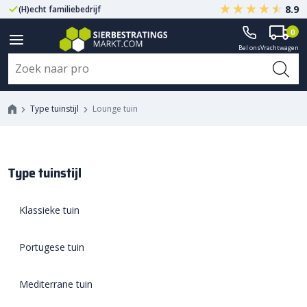
8.9
(H)echt familiebedrijf
Gegarandeerd A-kwaliteit
0
Bel ons
Vrachtwagen
Type tuinstijl
Lounge tuin
Lounge tuin
Type tuinstijl
Klassieke tuin
Portugese tuin
Mediterrane tuin