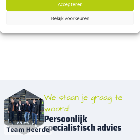
Accepteren
materialen van Sierbestratingsmarkt vorm geeft. Kom langs in
onze
showpresentatie
en laat je inspireren!
Bekijk voorkeuren
We staan je graag te
woord!
Persoonlijk
specialistisch advies
Team Heerde