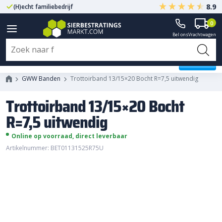
8.9
(H)echt familiebedrijf
Gegarandeerd A-kwaliteit
0
Bel ons
Vrachtwagen
Trottoirband 13/15x20 Bocht
R=7,5 uitwendig
GWW Banden
Trottoirband 13/15×20 Bocht R=7,5 uitwendig
Trottoirband 13/15×20 Bocht
R=7,5 uitwendig
Online op voorraad, direct leverbaar
Artikelnummer: BET01131525R75U