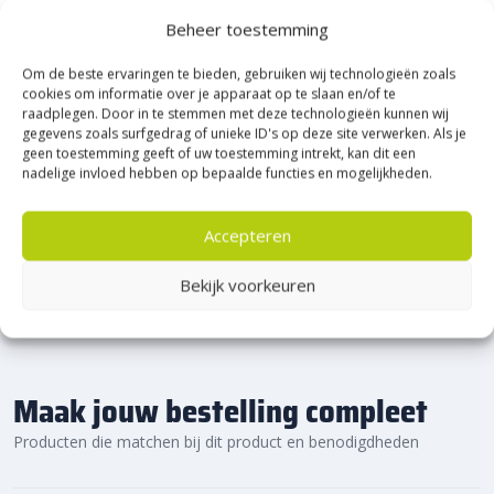
Heerde!
Beheer toestemming
Om de beste ervaringen te bieden, gebruiken wij technologieën zoals
Bijna het gehele Kijlstra assortiment vind je in het
cookies om informatie over je apparaat op te slaan en/of te
prachtige Heerde.
raadplegen. Door in te stemmen met deze technologieën kunnen wij
★ 2.500m² Experience Centre XXL in Heerde!
gegevens zoals surfgedrag of unieke ID's op deze site verwerken. Als je
geen toestemming geeft of uw toestemming intrekt, kan dit een
Kom gezellig langs!
nadelige invloed hebben op bepaalde functies en mogelijkheden.
Accepteren
Bekijk voorkeuren
Maak jouw bestelling compleet
Producten die matchen bij dit product en benodigdheden