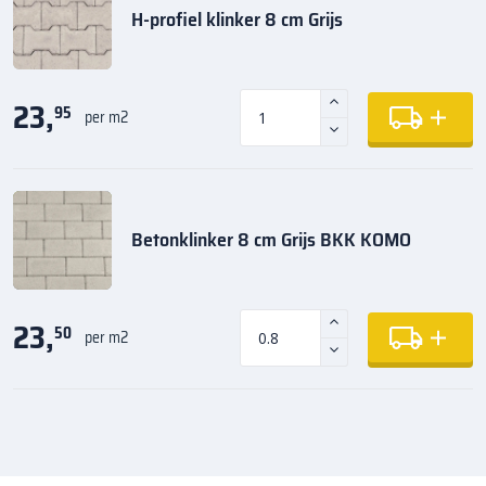
H-profiel klinker 8 cm Grijs
23,
95
per m2
Betonklinker 8 cm Grijs BKK KOMO
23,
50
per m2