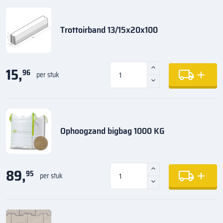
Trottoirband 13/15x20x100
15,
96
per stuk
Ophoogzand bigbag 1000 KG
89,
95
per stuk