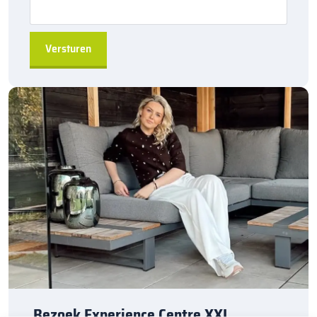
rijbaan en trottoir
Eenvoudig te installeren
door de hol&dol verbinding
Direct leverbaar
, snel beschikbaar uit de fabriek
Geschikt voor diverse toepassingen
, van tuinen tot
grotere projecten
A-kwaliteit producten
, geleverd door Kijlstra B.V.
Bestel de
Kijlstra trottoirband 13/15×20 bocht r=7,5
via
sierbestratingsmarkt.com
en creëer een stevige en
duurzame afscheiding voor uw bestratingsprojecten.
Bezoek Experience Centre XXL