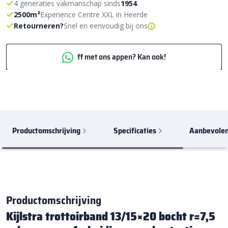
4 generaties vakmanschap sinds
1954
2500m²
Experience Centre XXL in Heerde
Retourneren?
Snel en eenvoudig bij ons
ff met ons appen? Kan ook!
Productomschrijving
Specificaties
Aanbevolen
Productomschrijving
Kijlstra trottoirband 13/15×20 bocht r=7,5