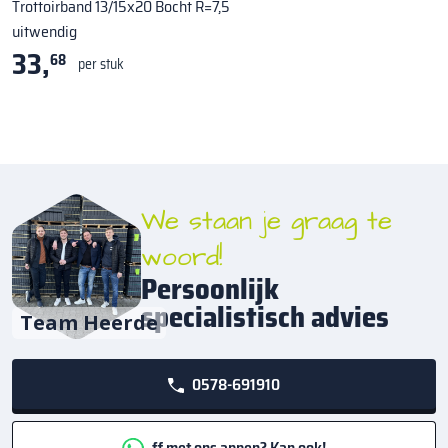
Trottoirband 13/15x20 Bocht R=7,5
uitwendig
33,
68
per stuk
We staan je graag te
woord!
Persoonlijk
specialistisch advies
Team Heerde
0578-691910
ff met ons appen? Kan ook!