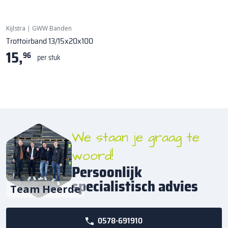
Kijlstra
|
GWW Banden
Trottoirband 13/15x20x100
15,
96
per stuk
We staan je graag te
woord!
Persoonlijk
specialistisch advies
Team Heerde
0578-691910