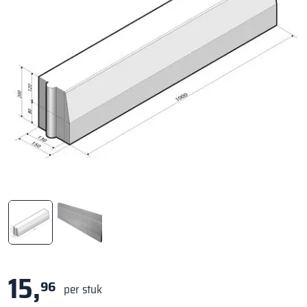
15,
96
per stuk