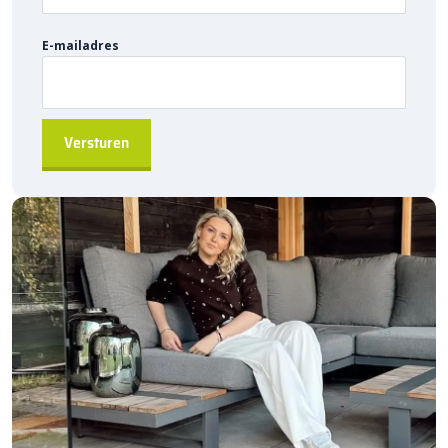
nettere uitstraling
van je straatwerk.
Bestellen via
E-mailadres
sierbestratingsmarkt.com
:
Bij
sierbestratingsmarkt.com
bestel je eenvoudig de
Kijlstra
trottoirband 13/15x20x100
. Met
directe levering af fabriek
kun je snel starten met je project. Zorg voor een betrouwbare en
langdurige afscheiding tussen de rijbaan en trottoir met de
duurzamere oplossing
van Kijlstra.
Heb je vragen? Neem gerust contact met ons op, wij helpen je
graag verder!