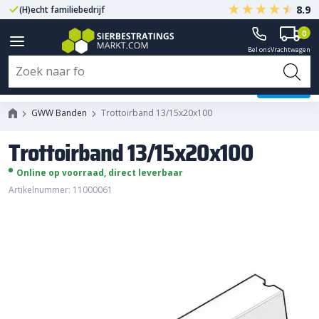
8.9
(H)echt familiebedrijf
Gegarandeerd A-kwaliteit
0
Bel ons
Vrachtwagen
Trottoirband 13/15x20x100
GWW Banden
Trottoirband 13/15x20x100
Trottoirband 13/15x20x100
Online op voorraad, direct leverbaar
Artikelnummer: 11000061