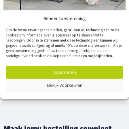
Bezoek Experience Centre XXL
Beheer toestemming
Heerde!
Om de beste ervaringen te bieden, gebruiken wij technologieën zoals
cookies om informatie over je apparaat op te slaan en/of te
raadplegen. Door in te stemmen met deze technologieën kunnen wij
Bijna het gehele Kijlstra assortiment vind je in het
gegevens zoals surfgedrag of unieke ID's op deze site verwerken. Als je
prachtige Heerde.
geen toestemming geeft of uw toestemming intrekt, kan dit een
★ 2.500m² Experience Centre XXL in Heerde!
nadelige invloed hebben op bepaalde functies en mogelijkheden.
Kom gezellig langs!
Accepteren
Bekijk voorkeuren
Maak jouw bestelling compleet