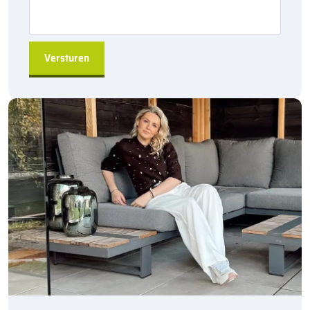
Duurzaam en robuust
, ideaal voor afscheidingen van
rijbaan en trottoir
Eenvoudig te installeren
door de hol&dol verbinding
Direct leverbaar
, snel beschikbaar uit de fabriek
Geschikt voor diverse toepassingen
, van tuinen tot
grotere projecten
A-kwaliteit producten
, geleverd door Kijlstra B.V.
Bestel de
Kijlstra trottoirband 13/15×20 bocht r=4
via
sierbestratingsmarkt.com
en creëer een stevige, duurzame
afscheiding voor uw bestratingsprojecten.