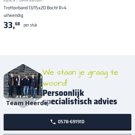
Kijlstra
|
GWW Banden
Trottoirband 13/15x20 Bocht R=4
uitwendig
33,
68
per stuk
We staan je graag te
woord!
Persoonlijk
specialistisch advies
Team Heerde
0578-691910