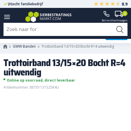
8.9
(H)echt familiebedrijf
Gegarandeerd A-kwaliteit
0
Bel ons
Vrachtwagen
Trottoirband 13/15x20 Bocht R=4
uitwendig
GWW Banden
Trottoirband 13/15×20 Bocht R=4 uitwendig
Trottoirband 13/15×20 Bocht R=4
uitwendig
Online op voorraad, direct leverbaar
Artikelnummer: BET01131525R4U