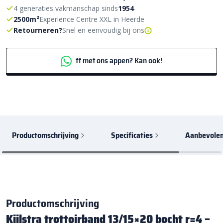
4 generaties vakmanschap sinds
1954
2500m²
Experience Centre XXL in Heerde
Retourneren?
Snel en eenvoudig bij ons
ff met ons appen? Kan ook!
Productomschrijving
Specificaties
Aanbevolen
Productomschrijving
Kijlstra trottoirband 13/15×20 bocht r=4 –