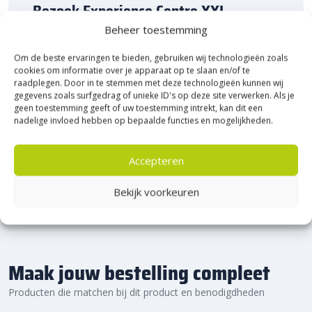
Bezoek Experience Centre XXL
Heerde!
Beheer toestemming
Om de beste ervaringen te bieden, gebruiken wij technologieën zoals
Bijna het gehele Kijlstra assortiment vind je in het
cookies om informatie over je apparaat op te slaan en/of te
prachtige Heerde.
raadplegen. Door in te stemmen met deze technologieën kunnen wij
★ 2.500m² Experience Centre XXL in Heerde!
gegevens zoals surfgedrag of unieke ID's op deze site verwerken. Als je
geen toestemming geeft of uw toestemming intrekt, kan dit een
Kom gezellig langs!
nadelige invloed hebben op bepaalde functies en mogelijkheden.
Accepteren
Bekijk voorkeuren
Maak jouw bestelling compleet
Producten die matchen bij dit product en benodigdheden