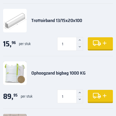
Trottoirband 13/15x20x100
15,
96
per stuk
Ophoogzand bigbag 1000 KG
89,
95
per stuk