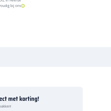
XXL in Heerde
oudig bij ons
ject met korting!
 pakken!