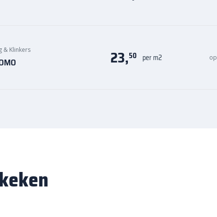
g & Klinkers
23,
50
per m2
op
 KOMO
ekeken