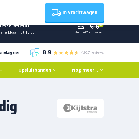
Nieuws
In vrachtwagen
0578-691910
0
ereikbaar tot 17:00
Account
Vrachtwagen
8.9
abrieksgarantie
4.927 reviews
Opsluitbanden
Nog meer…
dig