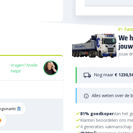
In he
We h
jouw
Jouw dr
Vragen? Arielle
helpt!
Nog maar
€ 1230,5
Alles weten over de b
tingsmarkt
81% goedkoper
dan het g
Klanten beoordelen ons me
4 generaties vakmanschap 