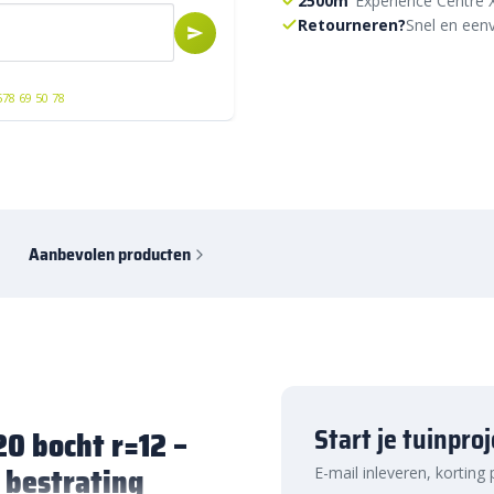
2500m²
Experience Centre 
Retourneren?
Snel en eenv
578 69 50 78
Aanbevolen producten
Start je tuinpro
20 bocht r=12 –
 bestrating
E-mail inleveren, korting