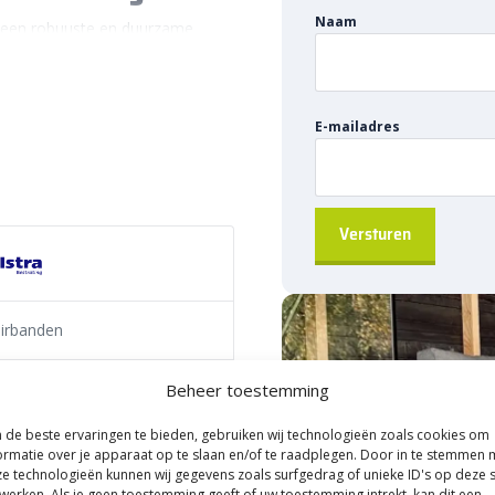
Naam
 een robuuste en duurzame
ing tussen de rijbaan en het
 veel gebruikt om een nette en
e bestratingsvlakken. Het is
E-mailadres
structuurprojecten en maakt deel
oirband
tra B.V.
oirbanden
Beheer toestemming
toirbanden
de beste ervaringen te bieden, gebruiken wij technologieën zoals cookies om
oplossing voor het creëren van
ormatie over je apparaat op te slaan en/of te raadplegen. Door in te stemmen 
Deze afscheiding voorkomt dat
e technologieën kunnen wij gegevens zoals surfgedrag of unieke ID's op deze s
werken. Als je geen toestemming geeft of uw toestemming intrekt, kan dit een