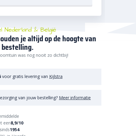
el Nederland & België
ouden je altijd op de hoogte van
 bestelling.
oomtuin was nog nooit zo dichtbij!
6
voor gratis levering van
Kijlstra
ezorging van jouw bestelling?
Meer informatie
emiddelde
t een
8,9/10
sinds
1954