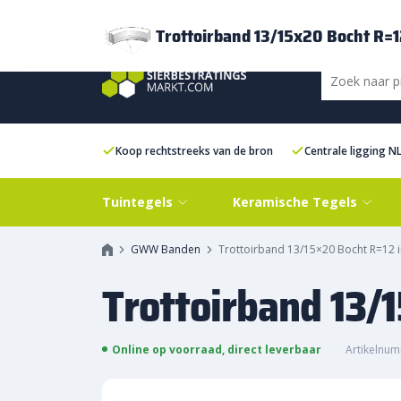
Bezorging
FAQ
Kenniscentrum
Inspiratie
Over ons
Experien
Trottoirband 13/15x20 Bocht R=
Koop rechtstreeks van de bron
Centrale ligging N
Tuintegels
Keramische Tegels
GWW Banden
Trottoirband 13/15×20 Bocht R=12 
Trottoirband 13/
Online op voorraad, direct leverbaar
Artikelnum