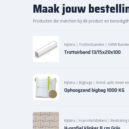
A-kwaliteit producten
, geleverd door Kijlstr
Maak jouw bestelli
Bestel de
Kijlstra trottoirband 13/15×20 bocht 
sierbestratingsmarkt.com
en creëer een stevig
Producten die matchen bij dit product en benodigd
uw bestratingsprojecten.
Kijlstra
|
Trottoirbanden
|
GWW Bande
Trottoirband 13/15x20x100
Kijlstra
|
Bigbags
|
Grind, split, keien e
Ophoogzand bigbag 1000 KG
Kijlstra
|
H-profiel klinkers
|
Bestrating 
H-profiel klinker 8 cm Grijs