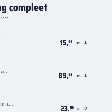
a B.V.
ng compleet
r=12
via
e en duurzame afscheiding voor
heden
n
15,
96
per stuk
n zand
89,
95
per stuk
& Klinkers
23,
95
per m2