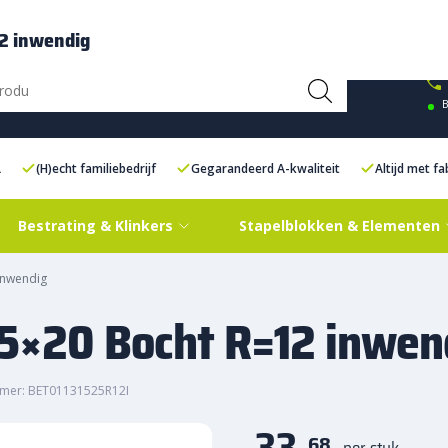
ce Centre XXL
Contact
12 inwendig
B
L
(H)echt familiebedrijf
Gegarandeerd A-kwaliteit
Altijd met f
Bestrating & Klinkers
Stapelblokken & Elementen
inwendig
15×20 Bocht R=12 inwen
mer: BET01131525R12I
33,
68
per stuk