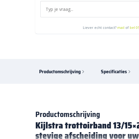
Liever echt contact?
mail
of
bel 0
Productomschrijving
Specificaties
Productomschrijving
Kijlstra trottoirband 13/15×
stevige afscheiding voor uw