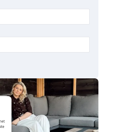
met
ite