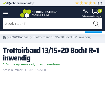
8.9
(H)echt familiebedrijf
Gegarandeerd A-kwaliteit
0
Bel ons
Vrachtwagen
Trottoirband 13/15x20 Bocht R=1
inwendig
GWW Banden
Trottoirband 13/15×20 Bocht R=1 inwendig
Trottoirband 13/15×20 Bocht R=1
inwendig
Online op voorraad, direct leverbaar
Artikelnummer: BET01131525R1I