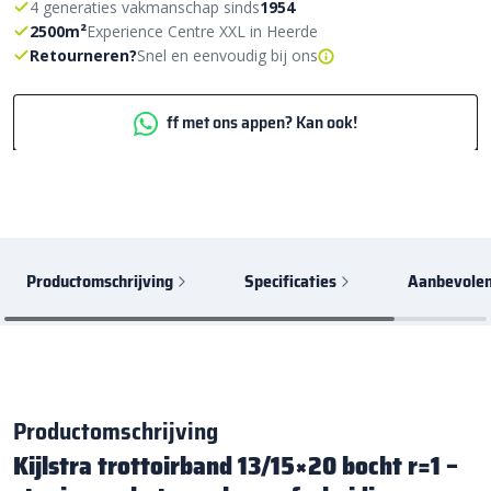
4 generaties vakmanschap sinds
1954
2500m²
Experience Centre XXL in Heerde
Retourneren?
Snel en eenvoudig bij ons
ff met ons appen? Kan ook!
Productomschrijving
Specificaties
Aanbevolen
Productomschrijving
Kijlstra trottoirband 13/15×20 bocht r=1 –