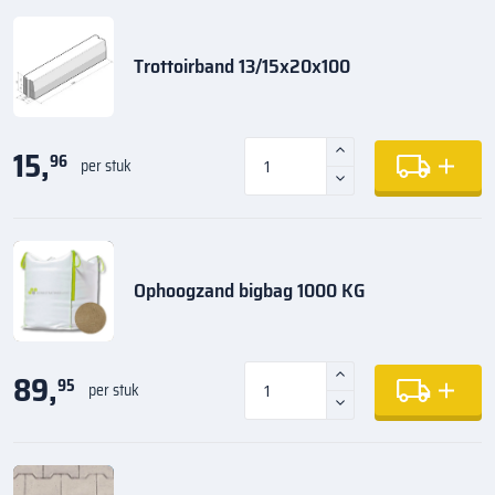
Trottoirband 13/15x20x100
15,
96
per stuk
Ophoogzand bigbag 1000 KG
89,
95
per stuk