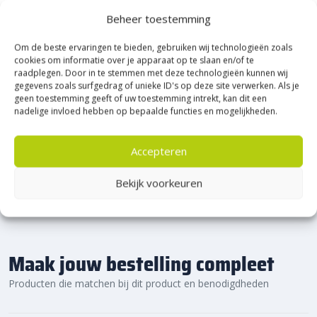
Heerde!
Beheer toestemming
Om de beste ervaringen te bieden, gebruiken wij technologieën zoals
Bijna het gehele Kijlstra assortiment vind je in het
cookies om informatie over je apparaat op te slaan en/of te
prachtige Heerde.
raadplegen. Door in te stemmen met deze technologieën kunnen wij
★ 2.500m² Experience Centre XXL in Heerde!
gegevens zoals surfgedrag of unieke ID's op deze site verwerken. Als je
geen toestemming geeft of uw toestemming intrekt, kan dit een
Kom gezellig langs!
nadelige invloed hebben op bepaalde functies en mogelijkheden.
Accepteren
Bekijk voorkeuren
Maak jouw bestelling compleet
Producten die matchen bij dit product en benodigdheden