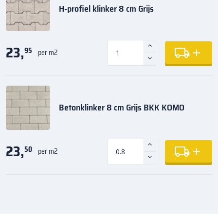
H-profiel klinker 8 cm Grijs
23,
95
per m2
Betonklinker 8 cm Grijs BKK KOMO
23,
50
per m2