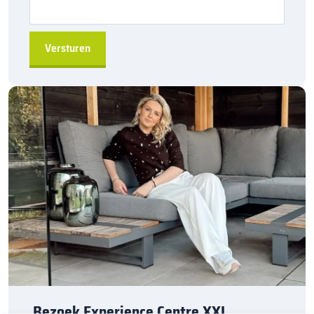
Eenvoudig te installeren
door de hol&dol verbinding
Direct leverbaar
, snel beschikbaar uit de fabriek
Geschikt voor verschillende toepassingen
, van tuinen
tot grotere projecten
A-kwaliteit producten
, geleverd door Kijlstra B.V.
Bestel de
Kijlstra trottoirband 13/15×20 bocht r=1
via
sierbestratingsmarkt.com
en creëer een robuuste en
langdurige afscheiding voor uw bestratingsprojecten.
Bezoek Experience Centre XXL