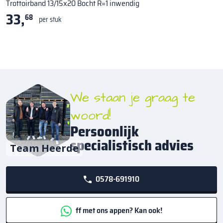
Trottoirband 13/15x20 Bocht R=1 inwendig
33,
68
per stuk
We staan je graag te
woord!
Persoonlijk
specialistisch advies
Team Heerde
0578-691910
ff met ons appen? Kan ook!