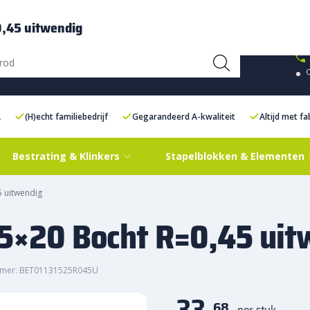
ce Centre XXL
Contact
0,45 uitwendig
L
(H)echt familiebedrijf
Gegarandeerd A-kwaliteit
Altijd met f
Bestrating & Klinkers
Stapelblokken & Elementen
5 uitwendig
15×20 Bocht R=0,45 uit
mmer: BET01131525R045U
33,
68
per stuk