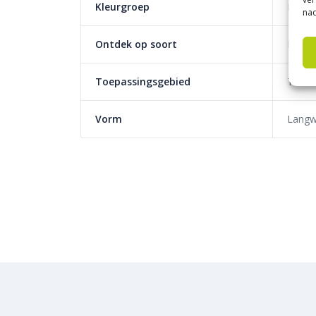
maakt de installatie eenvoudig en zorgt voor een s
Kleurgroep
Lichte
nad
De
betongrijze kleur
zorgt voor een tijdloze uitst
verschillende soorten bestrating.
Ontdek op soort
Effen
Direct leverbaar en veelzij
Toepassingsgebied
Tuin
Onze
Kijlstra trottoirbanden
zijn
direct leverba
verder kunt met uw bestratingsproject. Deze trottoi
Vorm
Langw
verschillende breedtes en hoogtes en kunnen een
andere Kijlstra producten. Daarnaast zijn er divers
het aanpassen van uw project aan specifieke eisen.
op aanvraag
leverbaar.
Waarom kiezen voor Kijlstr
Duurzaam en robuust
, ideaal voor afscheidi
Eenvoudig te installeren
door de hol&dol ve
Direct leverbaar
, snel beschikbaar uit de fabr
Geschikt voor diverse toepassingen
, van 
A-kwaliteit producten
, geleverd door Kijlstr