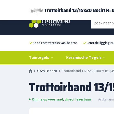
Bezorging
FAQ
Kenniscentrum
Inspiratie
Over ons
Experien
Trottoirband 13/15x20 Bocht R=
Koop rechtstreeks van de bron
Centrale ligging N
Tuintegels
Keramische Tegels
GWW Banden
Trottoirband 13/15×20 Bocht R=0,4
Trottoirband 13/
Online op voorraad, direct leverbaar
Artikelnu