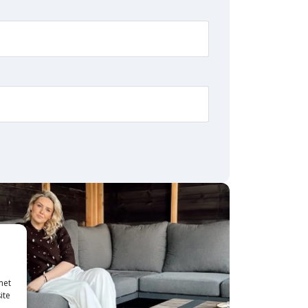
met
ite