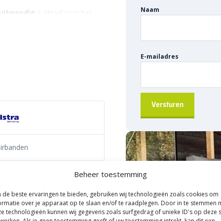
Naam
 uitwendig
is ideaal voor het
n trottoir. Dit type trottoirband
een betrouwbare en robuuste
ra infra / gww assortiment
.
E-mailadres
oirband
tra B.V.
oirbanden
toirbanden
Beheer toestemming
 sterke afscheiding te bieden
oor deze afscheiding wordt
de beste ervaringen te bieden, gebruiken wij technologieën zoals cookies om
trottoir en eventueel op
ormatie over je apparaat op te slaan en/of te raadplegen. Door in te stemmen 
n. De
hol&dol verbinding
e technologieën kunnen wij gegevens zoals surfgedrag of unieke ID's op deze s
werken. Als je geen toestemming geeft of uw toestemming intrekt, kan dit een