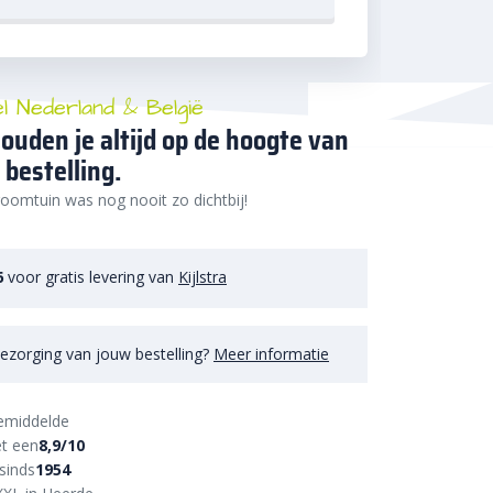
el Nederland & België
ouden je altijd op de hoogte van
 bestelling.
oomtuin was nog nooit zo dichtbij!
6
voor gratis levering van
Kijlstra
ezorging van jouw bestelling?
Meer informatie
emiddelde
t een
8,9/10
sinds
1954