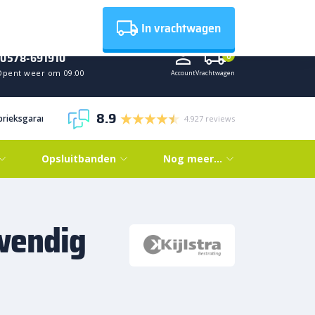
Nieuws
In vrachtwagen
0578-691910
0
Opent weer om 09:00
Account
Vrachtwagen
8.9
abrieksgarantie
4.927 reviews
Opsluitbanden
Nog meer…
wendig