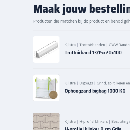
Maak jouw bestelli
Bestel de
Kijlstra trottoirband 13/15×20 bocht 
sierbestratingsmarkt.com
en creëer een solide
uw bestratingsprojecten.
Producten die matchen bij dit product en benodigd
Kijlstra
|
Trottoirbanden
|
GWW Bande
Trottoirband 13/15x20x100
Kijlstra
|
Bigbags
|
Grind, split, keien e
Ophoogzand bigbag 1000 KG
Kijlstra
|
H-profiel klinkers
|
Bestrating 
H-profiel klinker 8 cm Grijs