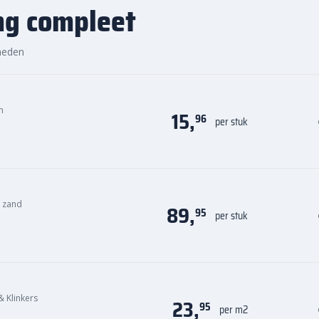
ng compleet
r=0,45 uitwendig
via
 en duurzame afscheiding voor
heden
n
15,
96
per stuk
n zand
89,
95
per stuk
& Klinkers
23,
95
per m2