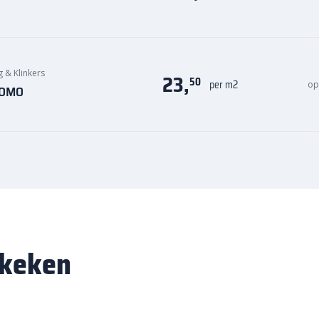
g & Klinkers
23,
50
per m2
op
 KOMO
ekeken