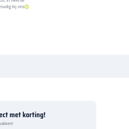
XXL in Heerde
oudig bij ons
ject met korting!
 pakken!