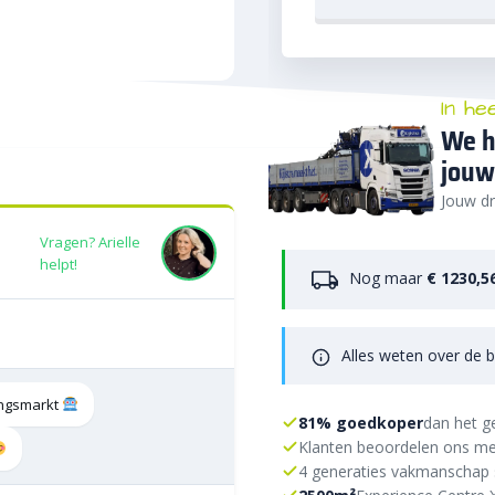
In he
We h
jouw
Jouw dr
Vragen? Arielle
helpt!
Nog maar
€ 1230,5
Alles weten over de b
tingsmarkt
81% goedkoper
dan het g
Klanten beoordelen ons me
4 generaties vakmanschap 