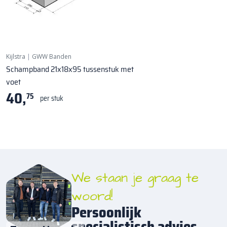
Kijlstra
|
GWW Banden
Schampband 21x18x95 tussenstuk met
voet
40,
75
per stuk
We staan je graag te
woord!
Persoonlijk
specialistisch advies