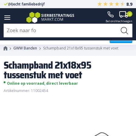
8.9
(H)echt familiebedrijf
Gegarandeerd A-kwaliteit
0
Bel ons
Vrachtwagen
Schampband 21x18x95
tussenstuk met voet
GWW Banden
Schampband 21x18x95 tussenstuk met voet
Schampband 21x18x95
tussenstuk met voet
Online op voorraad, direct leverbaar
Artikelnummer: 11002454