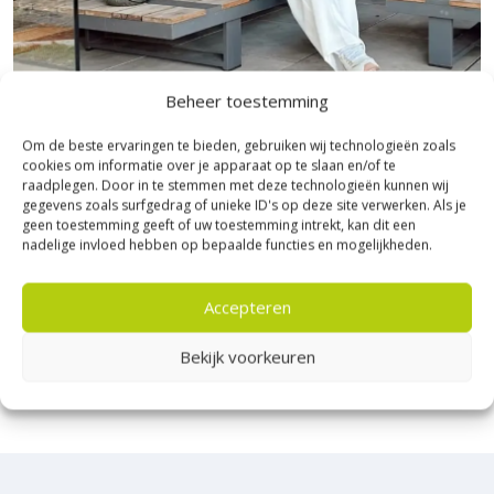
Beheer toestemming
Bezoek Experience Centre XXL
Om de beste ervaringen te bieden, gebruiken wij technologieën zoals
cookies om informatie over je apparaat op te slaan en/of te
Heerde!
raadplegen. Door in te stemmen met deze technologieën kunnen wij
gegevens zoals surfgedrag of unieke ID's op deze site verwerken. Als je
Bijna het gehele Kijlstra assortiment vind je in het
geen toestemming geeft of uw toestemming intrekt, kan dit een
nadelige invloed hebben op bepaalde functies en mogelijkheden.
prachtige Heerde.
★ 2.500m² Experience Centre XXL in Heerde!
Accepteren
Kom gezellig langs!
Bekijk voorkeuren