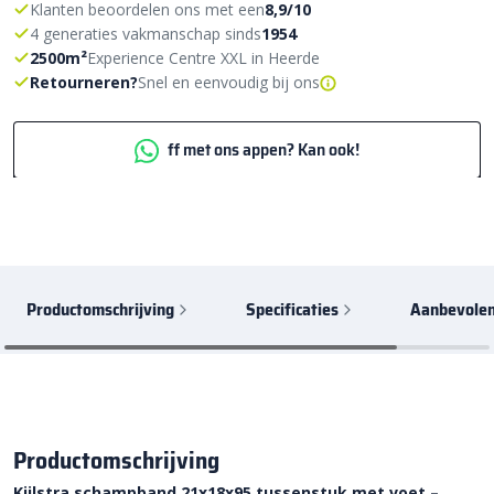
Klanten beoordelen ons met een
8,9/10
4 generaties vakmanschap sinds
1954
2500m²
Experience Centre XXL in Heerde
Retourneren?
Snel en eenvoudig bij ons
ff met ons appen? Kan ook!
Productomschrijving
Specificaties
Aanbevolen
Productomschrijving
Kijlstra schampband 21x18x95 tussenstuk met voet –