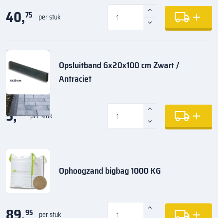
40,
75
per stuk
Opsluitband 6x20x100 cm Zwart /
Antraciet
5,
35
per stuk
Ophoogzand bigbag 1000 KG
89,
95
per stuk