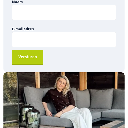
Naam
Bestellen via sierbestratingsmarkt.com:
Bestel eenvoudig
de
Kijlstra schampband 21x18x95, 1-zijdig rond met voet
bij
sierbestratingsmarkt.com
en geef je project de
langdurige
bescherming
die het verdient.
E-mailadres
Heb je vragen? Neem gerust contact met ons op, wij helpen je
graag verder!