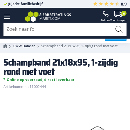
8.9
(H)echt familiebedrijf
Gegarandeerd A-kwaliteit
0
Bel ons
Vrachtwagen
Schampband 21x18x95, 1-zijdig
rond met voet
GWW Banden
Schampband 21x18x95, 1-zijdig rond met voet
Schampband 21x18x95, 1-zijdig
rond met voet
Online op voorraad, direct leverbaar
Artikelnummer: 11002444