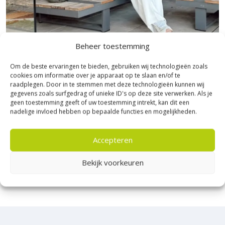
Beheer toestemming
Bezoek Experience Centre XXL
Om de beste ervaringen te bieden, gebruiken wij technologieën zoals
cookies om informatie over je apparaat op te slaan en/of te
Heerde!
raadplegen. Door in te stemmen met deze technologieën kunnen wij
gegevens zoals surfgedrag of unieke ID's op deze site verwerken. Als je
Bijna het gehele Kijlstra assortiment vind je in het
geen toestemming geeft of uw toestemming intrekt, kan dit een
nadelige invloed hebben op bepaalde functies en mogelijkheden.
prachtige Heerde.
★ 2.500m² Experience Centre XXL in Heerde!
Accepteren
Kom gezellig langs!
Bekijk voorkeuren