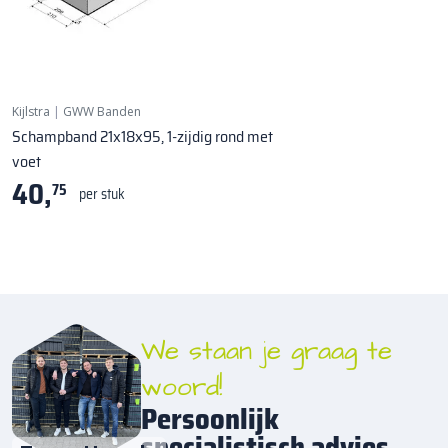
Kijlstra
|
GWW Banden
Schampband 21x18x95, 1-zijdig rond met
voet
40,
75
per stuk
We staan je graag te
woord!
Persoonlijk
specialistisch advies