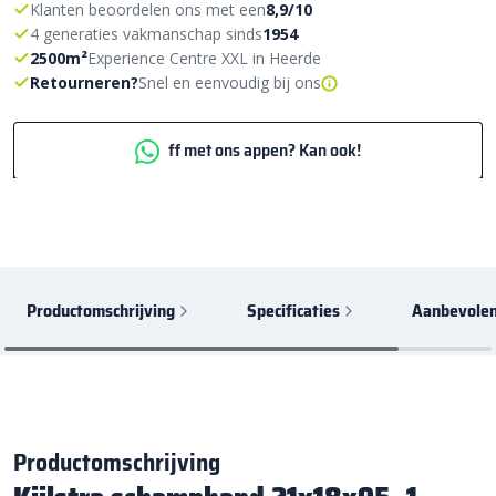
Klanten beoordelen ons met een
8,9/10
4 generaties vakmanschap sinds
1954
2500m²
Experience Centre XXL in Heerde
Retourneren?
Snel en eenvoudig bij ons
ff met ons appen? Kan ook!
Productomschrijving
Specificaties
Aanbevolen
Productomschrijving