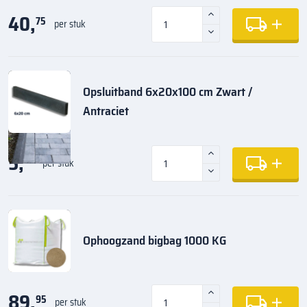
40,
75
per stuk
Opsluitband 6x20x100 cm Zwart /
Antraciet
5,
35
per stuk
Ophoogzand bigbag 1000 KG
89,
95
per stuk