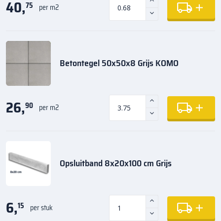
40,
75
per m2
Betontegel 50x50x8 Grijs KOMO
26,
90
per m2
Opsluitband 8x20x100 cm Grijs
6,
15
per stuk