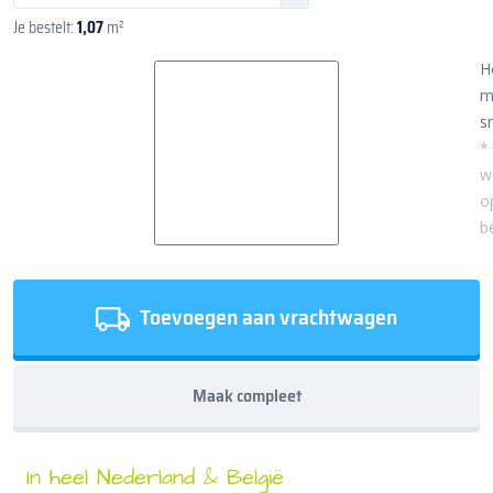
Je bestelt:
1,07
m²
H
m
sn
*
w
o
b
Toevoegen aan vrachtwagen
Maak compleet
In heel Nederland & België