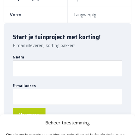
eenvoudig online. Dankzij ons brede assortiment en scherpe
prijzen vind je altijd de juiste oplossing voor jouw project. Ontdek
Vorm
Langwerpig
de hoogwaardige kwaliteit, voordelige prijs en snelle levering bij
Sierbestratingsmarkt.com.
Start je tuinproject met korting!
E-mail inleveren, korting pakken!
Naam
E-mailadres
Beheer toestemming
Om de beste ervaringen te bieden, gebruiken wij technologieën zoals