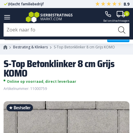
8.9
(H)echt familiebedrijf
Gegarandeerd A-kwaliteit
0
Bel ons
Vrachtwagen
S-Top Betonklinker 8 cm Grijs
KOMO
Bestrating & Klinkers
S-Top Betonklinker 8 cm Grijs KOMO
S-Top Betonklinker 8 cm Grijs
KOMO
Online op voorraad, direct leverbaar
Artikelnummer: 11000759
★ Bestseller