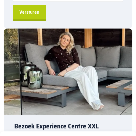
Bij Sierbestratingsmarkt.com ben je verzekerd van de beste prijs
in Nederland. Dankzij onze ruime voorraad en snelle levering kun
je ook nog eens snel aan de slag met jouw tuinproject. Zo ook
met het reinigen en beschermen van je bestrating. Bestel
daarom vandaag nog. Ontdek de hoogwaardige kwaliteit en
voordelige prijs van
reinigingsmiddelen
bij
Sierbestratingsmarkt.com.
Bezoek Experience Centre XXL