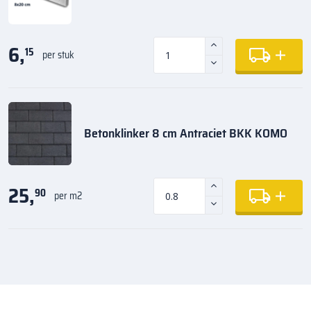
6,
15
per stuk
Betonklinker 8 cm Antraciet BKK KOMO
25,
90
per m2