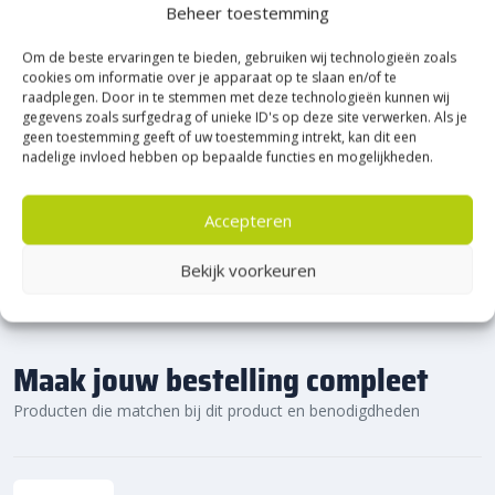
Heerde!
Beheer toestemming
Bijna het gehele Kijlstra assortiment vind je in het
Om de beste ervaringen te bieden, gebruiken wij technologieën zoals
prachtige Heerde.
cookies om informatie over je apparaat op te slaan en/of te
raadplegen. Door in te stemmen met deze technologieën kunnen wij
★ 2.500m² Experience Centre XXL in Heerde!
gegevens zoals surfgedrag of unieke ID's op deze site verwerken. Als je
Kom gezellig langs!
geen toestemming geeft of uw toestemming intrekt, kan dit een
nadelige invloed hebben op bepaalde functies en mogelijkheden.
Accepteren
Bekijk voorkeuren
Maak jouw bestelling compleet
Producten die matchen bij dit product en benodigdheden