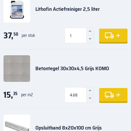
Lithofin Actiefreiniger 2,5 liter
37,
50
per stuk
Betontegel 30x30x4,5 Grijs KOMO
15,
35
per m2
Opsluitband 8x20x100 cm Grijs