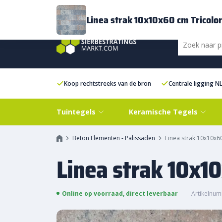
Bezorging
FAQ
Kenniscentrum
Inspiratie
Over ons
Experien
Linea strak 10x10x60 cm Tricolo
Koop rechtstreeks van de bron
Centrale ligging N
Tuintegels
Keramische Tegels
Beton Elementen - Palissaden
Linea strak 10x10x6
Linea strak 10x1
Online op voorraad, direct leverbaar
Artikelnum