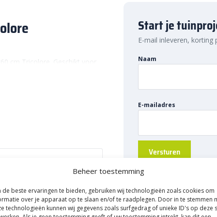
Start je tuinpro
olore
E-mail inleveren, korting
Naam
60 cm Tricolore. Geschikt voor
jvoorbeeld aan afscheidingen in
 denk aan eigen ontworpen
nen deze blokken ook worden
E-mailadres
ou meer groen in de tuin wilt,
 comfortabele zithoek wilt
blokken.
akke afwerking. Dat wil zeggen
Beheer toestemming
at je de blokken automatisch
de beste ervaringen te bieden, gebruiken wij technologieën zoals cookies om
blokken perfect voor wie een
82025915
ormatie over je apparaat op te slaan en/of te raadplegen. Door in te stemmen 
, robuust en industriële tuinen,
e technologieën kunnen wij gegevens zoals surfgedrag of unieke ID's op deze s
werken. Als je geen toestemming geeft of uw toestemming intrekt, kan dit een