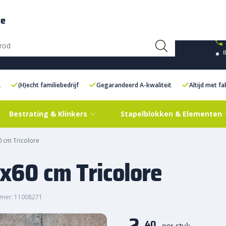
ce Centre XXL
Contact
re
L
(H)echt familiebedrijf
Gegarandeerd A-kwaliteit
Altijd met f
Bestrating & Klinkers
Stapelblokken & Elementen
0 cm Tricolore
0x60 cm Tricolore
mer: 11008271
2,
40
per stuk