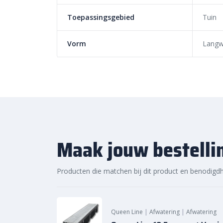
oplossing voor jouw project. Ontdek de hoogwaardige
Toepassingsgebied
Tuin
snelle levering bij Sierbestratingsmarkt.com.
Vorm
Langw
Maak jouw bestelli
Producten die matchen bij dit product en benodigd
Queen Line
|
Afwatering
|
Afwatering