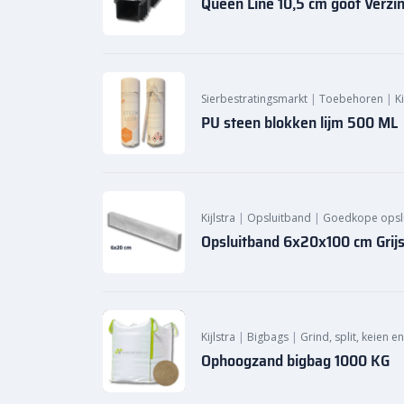
Queen Line 10,5 cm goot Verzi
Sierbestratingsmarkt
|
Toebehoren
|
K
PU steen blokken lijm 500 ML
Kijlstra
|
Opsluitband
|
Goedkope opsl
Opsluitband 6x20x100 cm Grij
Kijlstra
|
Bigbags
|
Grind, split, keien e
Ophoogzand bigbag 1000 KG