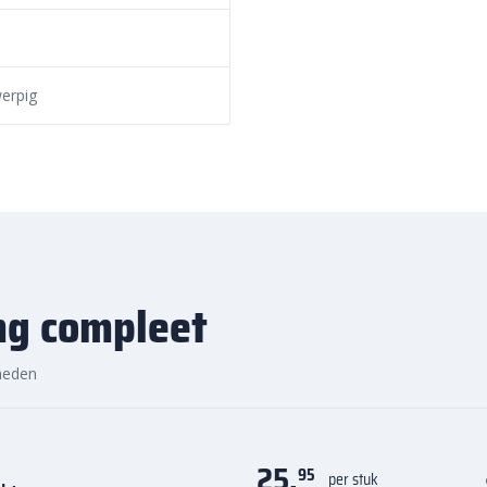
 kwaliteit, voordelige prijs en
erpig
ng compleet
heden
25,
95
per stuk