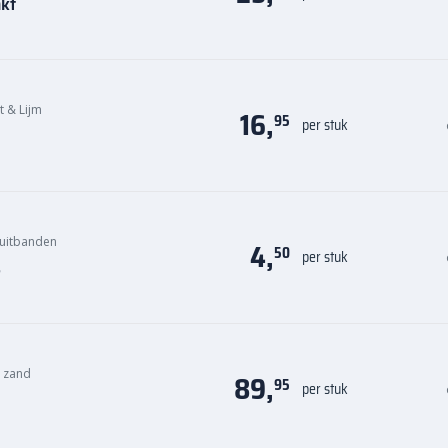
nkt
it & Lijm
16,
95
per stuk
uitbanden
4,
50
per stuk
s
n zand
89,
95
per stuk