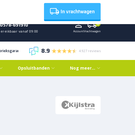
Nieuws
In vrachtwagen
0578-691910
0
Bereikbaar vanaf 09:00
Account
Vrachtwagen
8.9
abrieksgarantie
4.927 reviews
Opsluitbanden
Nog meer…