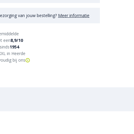
ezorging van jouw bestelling?
Meer informatie
emiddelde
t een
8,9/10
sinds
1954
XXL in Heerde
oudig bij ons