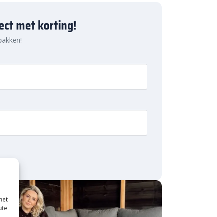
ject met korting!
 pakken!
met
ite