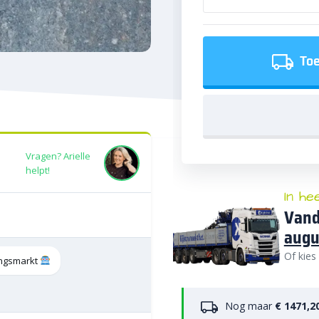
Toe
Vragen? Arielle
helpt!
In he
Vand
augu
Of kies
tingsmarkt
Nog maar
€ 1471,2