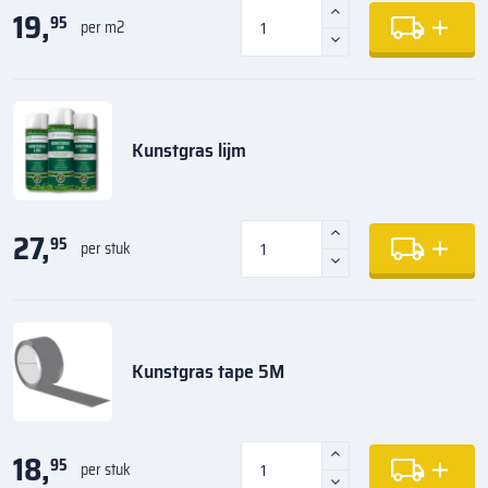
19,
95
per m2
Kunstgras lijm
27,
95
per stuk
Kunstgras tape 5M
18,
95
per stuk