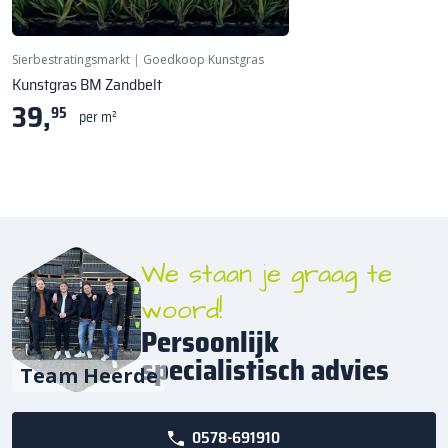
Poolhoogte: 38 mm
Sierbestratingsmarkt
|
Goedkoop Kunstgras
Kunstgras BM Zandbelt
39,
95
per m²
We staan je graag te
woord!
Persoonlijk
specialistisch advies
Team Heerde
0578-691910