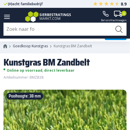
8.9
(H)echt familiebedrijf
Gegarandeerd A-kwaliteit
0
Bel ons
Vrachtwagen
Kunstgras BM Zandbelt
Goedkoop Kunstgras
Kunstgras BM Zandbelt
Kunstgras BM Zandbelt
Online op voorraad, direct leverbaar
Artikelnummer: BMZB38
Poolhoogte: 38 mm