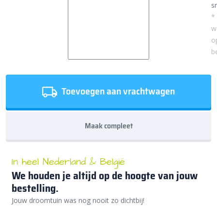
sn
*
w
o
b
Toevoegen aan vrachtwagen
Maak compleet
In heel Nederland & België
We houden je altijd op de hoogte van jouw
bestelling.
Jouw droomtuin was nog nooit zo dichtbij!