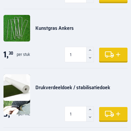
Kunstgras Ankers
1,
30
per stuk
Drukverdeeldoek / stabilisatiedoek
3,
95
per m2