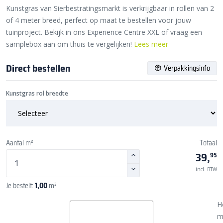
Kunstgras van Sierbestratingsmarkt is verkrijgbaar in rollen van 2
of 4 meter breed, perfect op maat te bestellen voor jouw
tuinproject. Bekijk in ons Experience Centre XXL of vraag een
samplebox aan om thuis te vergelijken!
Lees meer
Direct bestellen
Verpakkingsinfo
Kunstgras rol breedte
Aantal m²
Totaal
39,
95
incl. BTW
Je bestelt:
1,00
m²
H
m