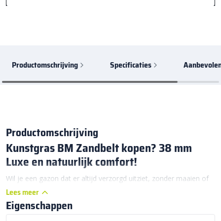
Productomschrijving
Specificaties
Aanbevolen
Productomschrijving
Kunstgras BM Zandbelt kopen? 38 mm
Luxe en natuurlijk comfort!
Wil je een gazon dat er altijd verzorgd uitziet, zonder maaien of
sproeien? Dan is
Kunstgras BM Zandbelt
de perfecte keuze.
Lees meer
Eigenschappen
Deze hoogwaardige kunstgrasmat heeft een
poolhoogte van
38 mm
, een indrukwekkende dichtheid van
23.100 steken per