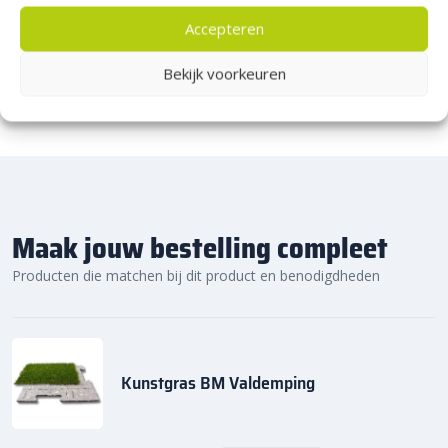
bezorging zonder extra kosten.
Kom gezellig langs!
Accepteren
Klaar voor een strakke, groene tuin die jarenlang meegaat?
Bestel BM Zandbelt kunstgras vandaag nog online of vraag een
Bekijk voorkeuren
samplebox
aan.
Maak jouw bestelling compleet
Producten die matchen bij dit product en benodigdheden
Kunstgras BM Valdemping