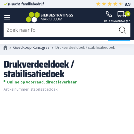
8.9
(H)echt familiebedrijf
Gegarandeerd A-kwaliteit
0
Bel ons
Vrachtwagen
Drukverdeeldoek /
stabilisatiedoek
Goedkoop Kunstgras
Drukverdeeldoek / stabilisatiedoek
Drukverdeeldoek /
stabilisatiedoek
Online op voorraad, direct leverbaar
Artikelnummer: stabilisatiedoek