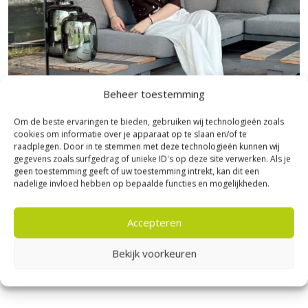
Sierbestratingsmarkt.com: snelle levering
voor de beste prijs
Bij Sierbestratingsmarkt.com bestel je dit doek en andere
kunstgras accessoires
eenvoudig online. Dankzij ons brede
assortiment en scherpe prijzen vind je altijd de juiste oplossing
Beheer toestemming
voor jouw project. Ontdek de hoogwaardige kwaliteit, voordelige
prijs en snelle levering bij Sierbestratingsmarkt.com.
Om de beste ervaringen te bieden, gebruiken wij technologieën zoals
cookies om informatie over je apparaat op te slaan en/of te
Bezoek Experience Centre XXL
raadplegen. Door in te stemmen met deze technologieën kunnen wij
gegevens zoals surfgedrag of unieke ID's op deze site verwerken. Als je
Heerde!
geen toestemming geeft of uw toestemming intrekt, kan dit een
nadelige invloed hebben op bepaalde functies en mogelijkheden.
Bijna het gehele Kijlstra assortiment vind je in het
prachtige Heerde.
Accepteren
★ 2.500m² Experience Centre XXL in Heerde!
Bekijk voorkeuren
Kom gezellig langs!