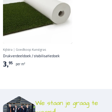
Kijlstra
|
Goedkoop Kunstgras
Drukverdeeldoek / stabilisatiedoek
3,
95
per m²
We staan je graag te