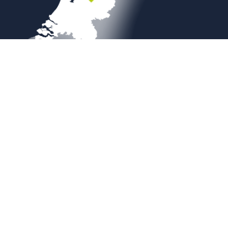
Veilig betalen
Copyright © 2026
Sierbestratingsmarkt.com
|
Sitemap
|
Weboplossing door
B&S Media Internetmarketing