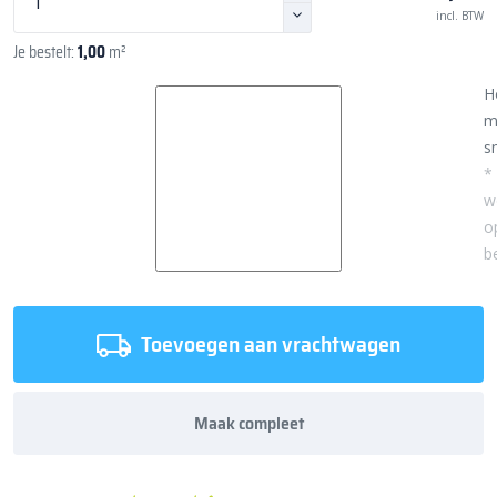
incl. BTW
Je bestelt:
1,00
m²
H
m
sn
*
w
o
b
Toevoegen aan vrachtwagen
Maak compleet