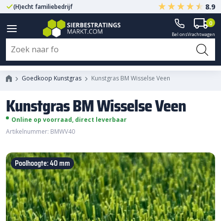
8.9
(H)echt familiebedrijf
Gegarandeerd A-kwaliteit
0
Bel ons
Vrachtwagen
Kunstgras BM Wisselse Veen
Goedkoop Kunstgras
Kunstgras BM Wisselse Veen
Kunstgras BM Wisselse Veen
Online op voorraad, direct leverbaar
Artikelnummer: BMWV40
Poolhoogte: 40 mm