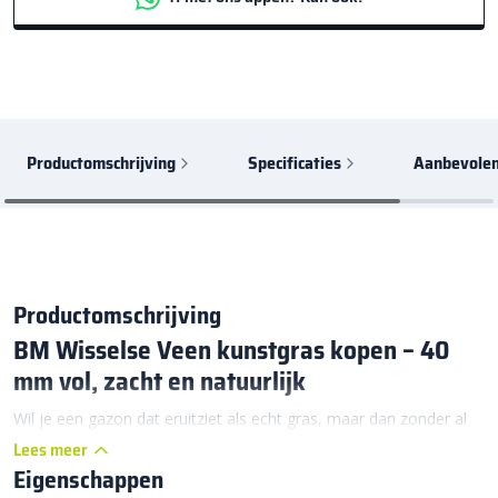
Productomschrijving
Specificaties
Aanbevolen
Productomschrijving
BM Wisselse Veen kunstgras kopen – 40
mm vol, zacht en natuurlijk
Wil je een gazon dat eruitziet als echt gras, maar dan zonder al
het onderhoud? Dan is BM Wisselse Veen kunstgras precies wat
Lees meer
Eigenschappen
je zoekt. Deze luxe kunstgrasmat heeft een royale poolhoogte