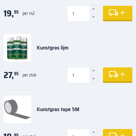
19,
95
per m2
Kunstgras lijm
27,
95
per stuk
Kunstgras tape 5M
95