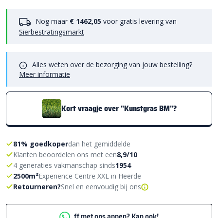
Nog maar
€ 1462,05
voor gratis levering van
Sierbestratingsmarkt
Alles weten over de bezorging van jouw bestelling?
Meer informatie
Kort vraagje over "Kunstgras BM"?
81% goedkoper
dan het gemiddelde
Klanten beoordelen ons met een
8,9/10
4 generaties vakmanschap sinds
1954
2500m²
Experience Centre XXL in Heerde
Retourneren?
Snel en eenvoudig bij ons
ff met ons appen? Kan ook!