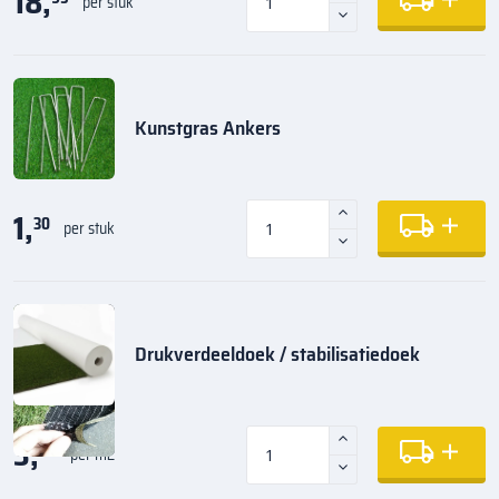
18,
per stuk
Kunstgras Ankers
1,
30
per stuk
Drukverdeeldoek / stabilisatiedoek
3,
95
per m2