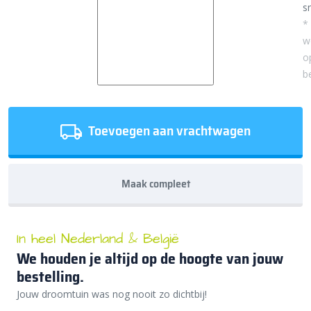
sn
*
w
o
b
Toevoegen aan vrachtwagen
Maak compleet
In heel Nederland & België
We houden je altijd op de hoogte van jouw
bestelling.
Jouw droomtuin was nog nooit zo dichtbij!