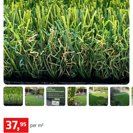
37,
95
per m²