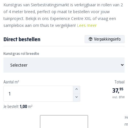
Kunstgras van Sierbestratingsmarkt is verkrijgbaar in rollen van 2
of 4 meter breed, perfect op maat te bestellen voor jouw
tuinproject. Bekijk in ons Experience Centre XXL of vraag een
samplebox aan om thuis te vergelijken!
Lees meer
Direct bestellen
Verpakkingsinfo
Kunstgras rol breedte
Aantal m²
Totaal
37,
95
incl. BTW
Je bestelt:
1,00
m²
H
m