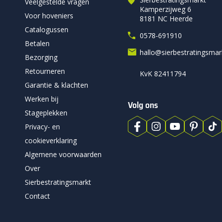
Veelgestelde vragen
Kamperzijweg 6
Voor hoveniers
8181 NC Heerde
Catalogussen
0578-691910
Betalen
hallo@sierbestratingsma
Bezorging
Retourneren
KvK 82411794
Garantie & klachten
Werken bij
Volg ons
Stageplekken
Privacy- en
cookieverklaring
Algemene voorwaarden
Over
Sierbestratingsmarkt
Contact