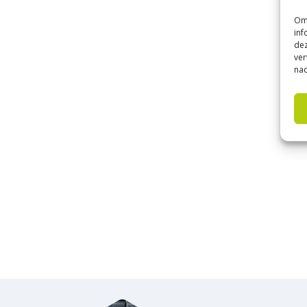
Om 
inf
dez
ver
nad
Kijls
Met b
gebru