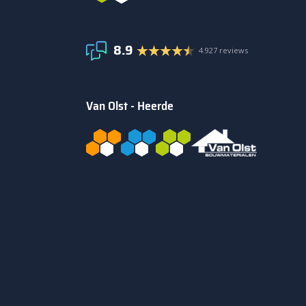
8.9
4.927 reviews
Van Olst - Heerde