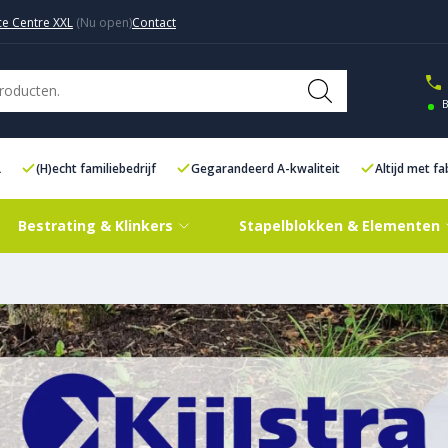
ce Centre XXL
Contact
B
L
(H)echt familiebedrijf
Gegarandeerd A-kwaliteit
Altijd met f
Bestrating & Klinkers
Stapelblokken & Elementen