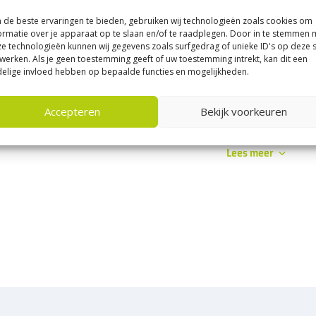
1
de beste ervaringen te bieden, gebruiken wij technologieën zoals cookies om
ormatie over je apparaat op te slaan en/of te raadplegen. Door in te stemmen 
e technologieën kunnen wij gegevens zoals surfgedrag of unieke ID's op deze s
werken. Als je geen toestemming geeft of uw toestemming intrekt, kan dit een
elige invloed hebben op bepaalde functies en mogelijkheden.
tra betonbielzen bestel je op Sierbestratingsmarkt.com!
Accepteren
Bekijk voorkeuren
etonbielzen kunnen hoogteverschillen worden opgevangen of juist wo
iken voor bloembakken!
Lees meer