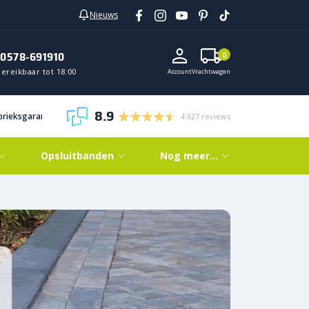
Nieuws
0578-691910
0
ereikbaar tot 18:00
Account
Vrachtwagen
8.9
abrieksgarantie
4.927 reviews
Opsluitbanden
Nog meer…