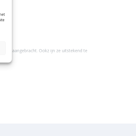
met
ite
rden aangebracht. Ookz ijn ze uitstekend te