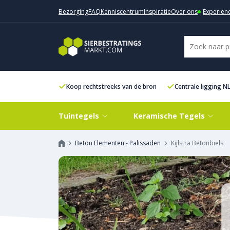
Bezorging
FAQ
Kenniscentrum
Inspiratie
Over ons
Experien
Koop rechtstreeks van de bron
Centrale ligging N
Tuintegels
Keramische Tegels
Beton Elementen - Palissaden
Kijlstra Betonbiels