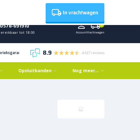
Nieuws
In vrachtwagen
0578-691910
0
ereikbaar tot 18:00
Account
Vrachtwagen
8.9
abrieksgarantie
4.927 reviews
Opsluitbanden
Nog meer…