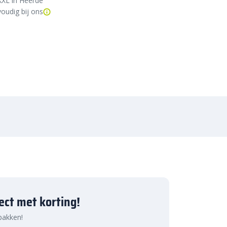
XXL in Heerde
oudig bij ons
ject met korting!
 pakken!