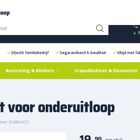
ce Centre XXL
Contact
loop
B
L
(H)echt familiebedrijf
Gegarandeerd A-kwaliteit
Altijd met f
Bestrating & Klinkers
Stapelblokken & Elementen
t voor onderuitloop
mmer: 01666-ACO
19,
90
per stuk