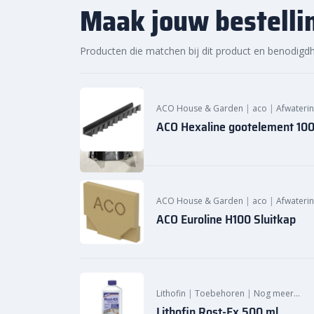
Maak jouw bestelli
Producten die matchen bij dit product en benodigd
ACO House & Garden
|
aco
|
Afwateri
ACO Hexaline gootelement 10
ACO House & Garden
|
aco
|
Afwateri
ACO Euroline H100 Sluitkap
Lithofin
|
Toebehoren
|
Nog meer…
Lithofin Rost-Ex 500 ml