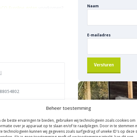
Naam
ACO Euroline goten
voorkomen?
deale oplossing. Dit stankslot
an komen via de afvoerbuis. Het
m onderuitloop. Eenvoudig te
E-mailadres
fvoer of infiltratie aan wordt
endelijk
t van hoogwaardig kunststof. Dit
 vormvast. Het is bestand tegen
aat het stankslot jarenlang mee
en waterreservoir dat fungeert
88054802
eem en de buitenlucht. Dit zorgt
terwijl regenwater wel soepel kan
roline
Beheer toestemming
de beste ervaringen te bieden, gebruiken wij technologieën zoals cookies om
voor onderuitloop
stof
ormatie over je apparaat op te slaan en/of te raadplegen. Door in te stemmen 
e technologieën kunnen wij gegevens zoals surfgedrag of unieke ID's op deze s
werken. Als je geen toestemming geeft of uw toestemming intrekt, kan dit een