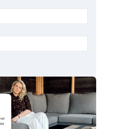
met
ite