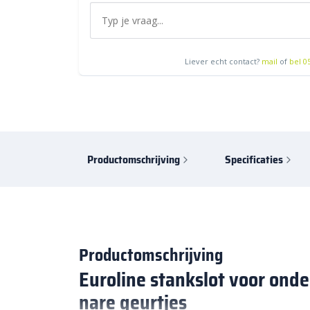
Liever echt contact?
mail
of
bel 0
Productomschrijving
Specificaties
Productomschrijving
Euroline stankslot voor ond
nare geurtjes