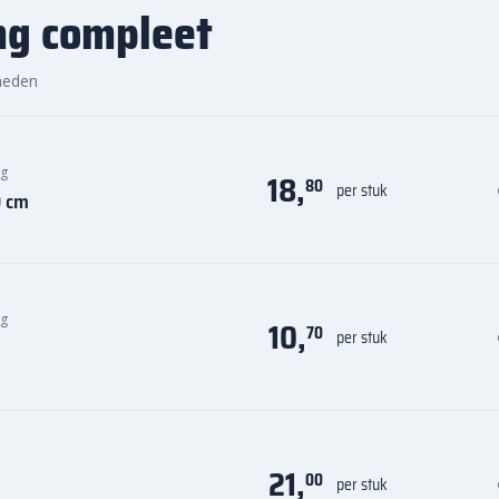
ng compleet
heden
ng
18,
80
per stuk
0 cm
ng
10,
70
per stuk
21,
00
per stuk