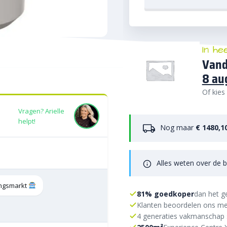
In he
Vand
8 au
Of kies
Vragen? Arielle
helpt!
Nog maar
€ 1480,1
Alles weten over de b
tingsmarkt
81% goedkoper
dan het g
Klanten beoordelen ons me
4 generaties vakmanschap 