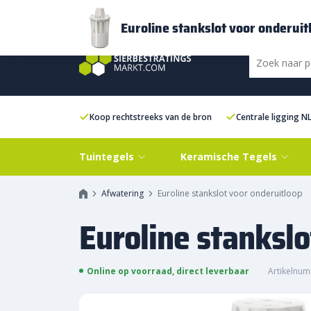
Bezorging
FAQ
Kenniscentrum
Inspiratie
Over ons
Experien
Euroline stankslot voor onderuit
Koop rechtstreeks van de bron
Centrale ligging N
Tuintegels
Keramische Tegels
Afwatering
Euroline stankslot voor onderuitloop
Euroline stankslo
Online op voorraad, direct leverbaar
Artikelnu