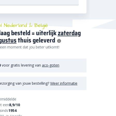
el Nederland & België
aag besteld = uiterlijk
zaterdag
gustus
thuis geleverd
 een moment dat jou beter uitkomt!
0
voor gratis levering van
aco-goten
ezorging van jouw bestelling?
Meer informatie
emiddelde
t een
8,9/10
sinds
1954