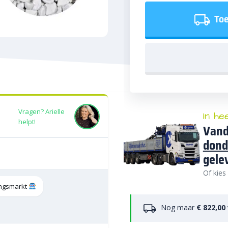
Toe
Vragen? Arielle
In he
helpt!
Vand
dond
gele
Of kies
tingsmarkt
Nog maar
€ 822,00