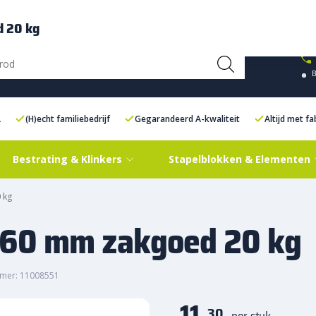
ce Centre XXL
Contact
d 20 kg
L
(H)echt familiebedrijf
Gegarandeerd A-kwaliteit
Altijd met f
Bestrating & Klinkers
Stapelblokken & Elementen
 kg
0-60 mm zakgoed 20 kg
mer: 11008551
11,
30
per stuk