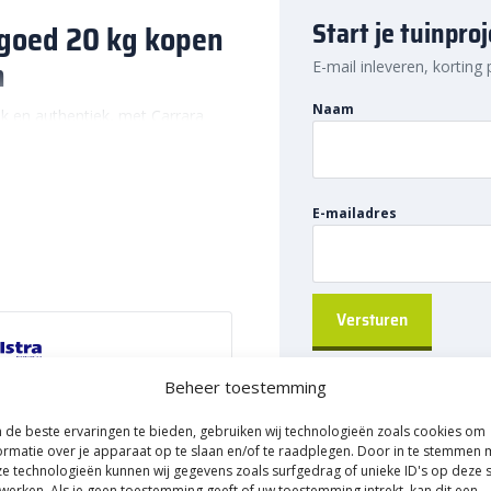
Start je tuinpro
goed 20 kg kopen
m
E-mail inleveren, korting
Naam
jk en authentiek, met Carrara
 past namelijk perfect bij elke
ecte toevoeging aan een
ende ruimte om via de steentjes
E-mailadres
 gezonde grond voor optimale
e tuin en wil je hier een pad
ssing.
. Je kan het namelijk voor nog
Beheer toestemming
 een decoratieve toevoeging aan
 omranding van een vijver of een
ed
de beste ervaringen te bieden, gebruiken wij technologieën zoals cookies om
k perfect voor het aanleggen
ormatie over je apparaat op te slaan en/of te raadplegen. Door in te stemmen 
eschikt voor. Kortom: wat je ook
e technologieën kunnen wij gegevens zoals surfgedrag of unieke ID's op deze s
ropallet
werken. Als je geen toestemming geeft of uw toestemming intrekt, kan dit een