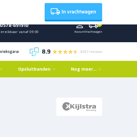
Nieuws
In vrachtwagen
0578-691910
0
Bereikbaar vanaf 09:00
Account
Vrachtwagen
8.9
abrieksgarantie
4.927 reviews
Opsluitbanden
Nog meer…