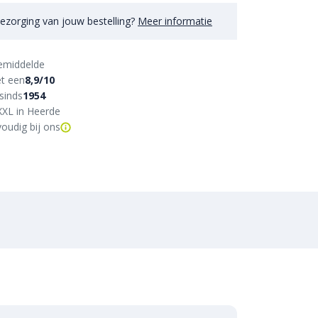
ezorging van jouw bestelling?
Meer informatie
emiddelde
t een
8,9/10
sinds
1954
XXL in Heerde
oudig bij ons