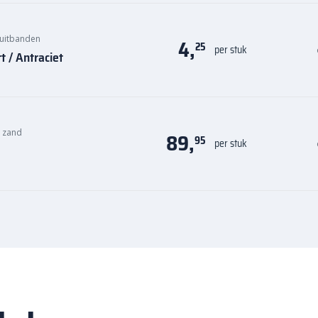
uitbanden
4,
25
per stuk
 / Antraciet
n zand
89,
95
per stuk