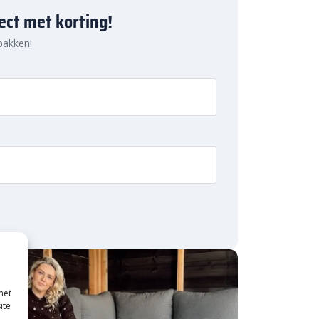
ject met korting!
 pakken!
met
ite