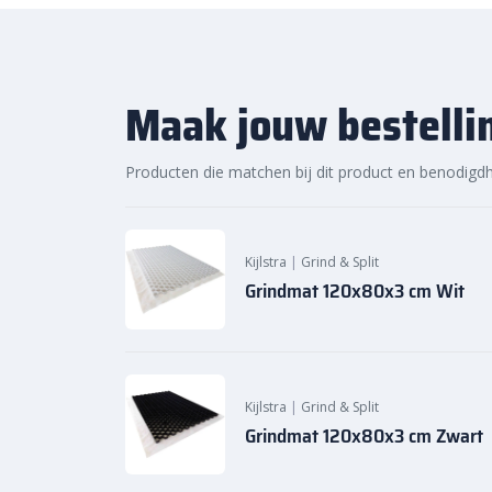
Sierb
estratingsmarkt.com: de
snelle levering
Bij Sierbestratingsmarkt.com ben je verzekerd van d
Maak jouw bestelli
Dankzij onze ruime voorraad en snelle levering kun
slag met jouw tuinproject, zodat je snel van een sfe
Producten die matchen bij dit product en benodigd
daarom vandaag nog. Ontdek de hoogwaardige kwalit
Carrara grind 40-60 mm
zakgoed
20 kg bij Sierbest
Kijlstra
|
Grind & Split
Grindmat 120x80x3 cm Wit
Kijlstra
|
Grind & Split
Grindmat 120x80x3 cm Zwart