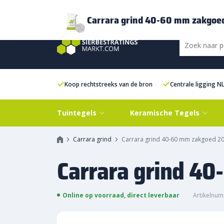
Bezorging
FAQ
Kenniscentrum
Inspiratie
Over ons
Experien
Carrara grind 40-60 mm zakgoe
Koop rechtstreeks van de bron
Centrale ligging N
Tuintegels
Keramische Tegels
Carrara grind
Carrara grind 40-60 mm zakgoed 20
Carrara grind 4
Online op voorraad, direct leverbaar
Artikelnum