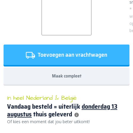
sn
*
w
o
b
Toevoegen aan vrachtwagen
Maak compleet
In heel Nederland & België
Vandaag besteld = uiterlijk
donderdag 13
augustus
thuis geleverd
Of kies een moment dat jou beter uitkomt!