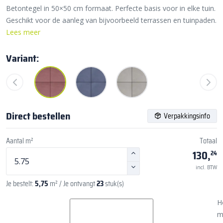
Betontegel in 50×50 cm formaat. Perfecte basis voor in elke tuin.
Geschikt voor de aanleg van bijvoorbeeld terrassen en tuinpaden.
Lees meer
Variant:
Direct bestellen
Verpakkingsinfo
Aantal m²
Totaal
130,
24
incl. BTW
Je bestelt:
5,75
m²
/ Je ontvangt
23
stuk(s)
H
m