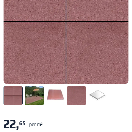
22,
65
per m²