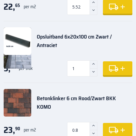
22,
65
per m2
Opsluitband 6x20x100 cm Zwart /
Antraciet
5,
35
per stuk
Betonklinker 6 cm Rood/Zwart BKK
KOMO
23,
90
per m2