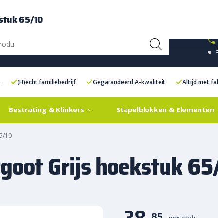
ce Centre XXL
Contact
kstuk 65/10
L
(H)echt familiebedrijf
Gegarandeerd A-kwaliteit
Altijd met f
Bestrating & Klinkers
Stapelblokken & Elementen
65/10
goot Grijs hoekstuk 65
38,
85
per stuk