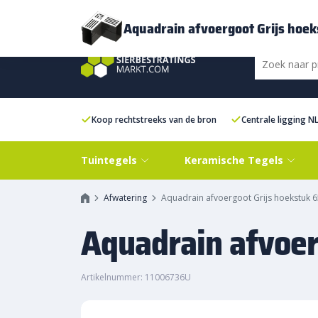
Bezorging
FAQ
Kenniscentrum
Inspiratie
Over ons
Experien
Aquadrain afvoergoot Grijs hoe
Koop rechtstreeks van de bron
Centrale ligging N
Tuintegels
Keramische Tegels
Afwatering
Aquadrain afvoergoot Grijs hoekstuk 
Aquadrain afvoer
Artikelnummer: 11006736U