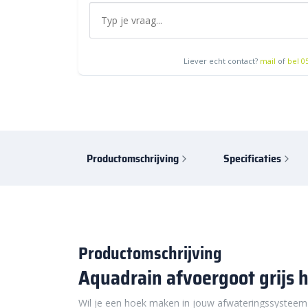
Liever echt contact?
mail
of
bel 0
Productomschrijving
Specificaties
Productomschrijving
Aquadrain afvoergoot grijs 
Wil je een hoek maken in jouw afwateringssysteem