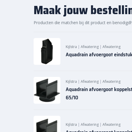
Maak jouw bestelli
Producten die matchen bij dit product en benodigd
Kijlstra
|
Afwatering
|
Afwatering
Aquadrain afvoergoot eindstu
Kijlstra
|
Afwatering
|
Afwatering
Aquadrain afvoergoot koppel
65/10
Kijlstra
|
Afwatering
|
Afwatering