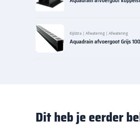
Aquadrain afvoergoot koppels
Kijlstra
|
Afwatering
|
Afwatering
Aquadrain afvoergoot Grijs 10
Dit heb je eerder b