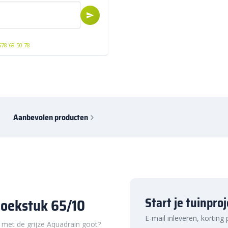
578 69 50 78
Aanbevolen producten
Start je tuinpro
hoekstuk 65/10
E-mail inleveren, korting
 met de grijze Aquadrain goot?