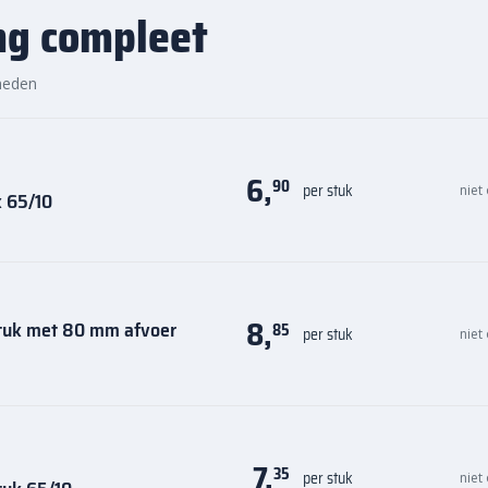
ng compleet
heden
6,
90
per stuk
niet
k 65/10
8,
stuk met 80 mm afvoer
85
per stuk
niet
7,
35
per stuk
niet