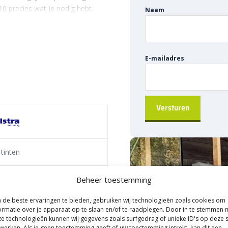
0 precies wat je nodig hebt.
Naam
r een rechte hoek met elkaar te
an. Zo kun je de richting van het
trak aansluiten op jouw
stuk perfect aan op de grijze
E-mailadres
n netjes en strak afgewerkt.
tingveranderingen
Dan biedt het Aquadrain
ee speel je flexibel in op de
ct op de 65/10 uitvoering van de
eëren zonder ingewikkelde
 tinten
 dat precies aansluit op jouw
stof
Beheer toestemming
ot grijs hoekstuk
de beste ervaringen te bieden, gebruiken wij technologieën zoals cookies om
ering
ormatie over je apparaat op te slaan en/of te raadplegen. Door in te stemmen 
e technologieën kunnen wij gegevens zoals surfgedrag of unieke ID's op deze s
werken. Als je geen toestemming geeft of uw toestemming intrekt, kan dit een