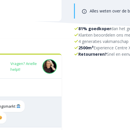
Alles weten over de b
81% goedkoper
dan het g
Klanten beoordelen ons me
4 generaties vakmanschap 
2500m²
Experience Centre 
Retourneren?
Snel en eenv
Vragen? Arielle
helpt!
tingsmarkt