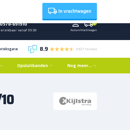
Nieuws
In vrachtwagen
0578-691910
0
Bereikbaar vanaf 09:00
Account
Vrachtwagen
8.9
abrieksgarantie
4.927 reviews
Opsluitbanden
Nog meer…
/10