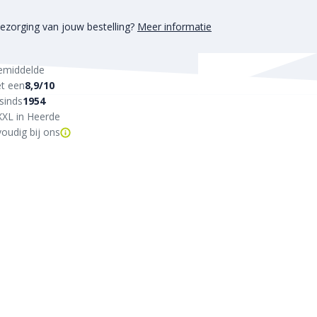
ezorging van jouw bestelling?
Meer informatie
emiddelde
t een
8,9/10
sinds
1954
XXL in Heerde
oudig bij ons