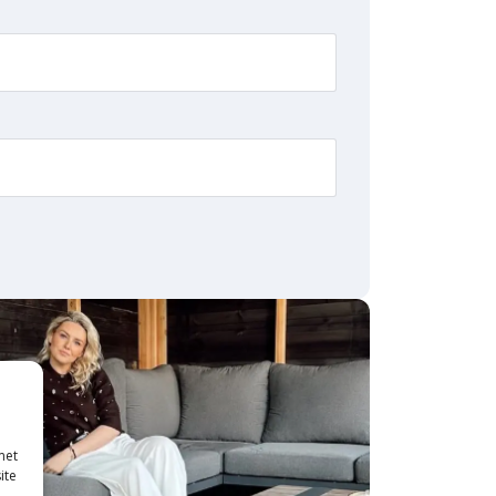
met
ite