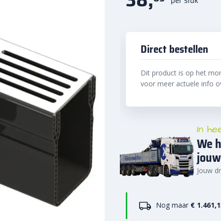
Direct bestellen
Dit product is op het m
voor meer actuele info ov
In he
We h
jouw
Jouw dr
Nog maar
€ 1.461,