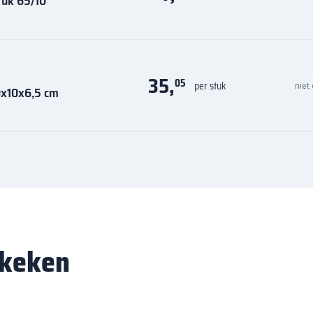
tuk 65/10
35,
05
per stuk
niet
0x10x6,5 cm
ekeken