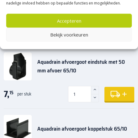
nadelige invloed hebben op bepaalde functies en mogelijkheden.
Maak jouw bestelling compleet
Accepteren
Producten die matchen bij dit product en benodigdheden
Bekijk voorkeuren
Aquadrain afvoergoot eindstuk met 50
mm afvoer 65/10
7,
15
per stuk
Aquadrain afvoergoot koppelstuk 65/10