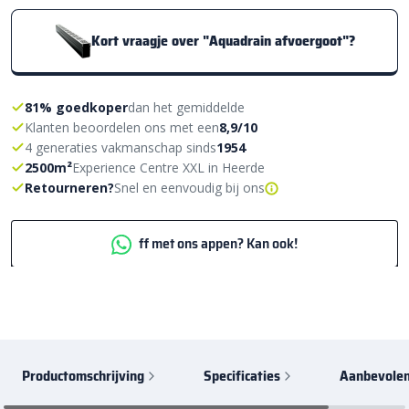
Kort vraagje over "Aquadrain afvoergoot"?
81% goedkoper
dan het gemiddelde
Klanten beoordelen ons met een
8,9/10
4 generaties vakmanschap sinds
1954
2500m²
Experience Centre XXL in Heerde
Retourneren?
Snel en eenvoudig bij ons
ff met ons appen? Kan ook!
Productomschrijving
Specificaties
Aanbevolen