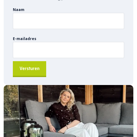
de standaardmaten en de handige losse onderdelen sluit je de
goten gemakkelijk op elkaar aan. Voor onderhoud kan het
Naam
aluminium rooster eenvoudig worden weggehaald, zodat vuil en
bladeren snel te verwijderen zijn. Zo blijft het systeem optimaal
functioneren en geniet je jarenlang van betrouwbare afwatering.
E-mailadres
Sierbestratingsmarkt.com: snelle levering
voor de beste prijs
Bij Sierbestratingsmarkt.com bestel je alles voor
afwatering
in de
tuin voordelig online. Dankzij ons brede assortiment en scherpe
prijzen vind je altijd de juiste oplossing voor jouw project. Ontdek
de hoogwaardige kwaliteit, voordelige prijs en snelle levering bij
Sierbestratingsmarkt.com.