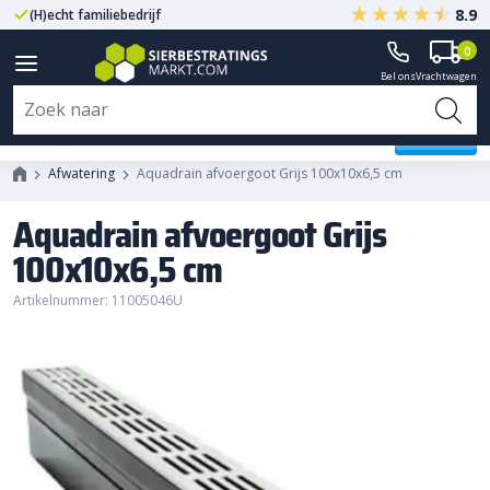
8.9
(H)echt familiebedrijf
Gegarandeerd A-kwaliteit
0
Bel ons
Vrachtwagen
Aquadrain afvoergoot Grijs
100x10x6,5 cm
Afwatering
Aquadrain afvoergoot Grijs 100x10x6,5 cm
Aquadrain afvoergoot Grijs
100x10x6,5 cm
Artikelnummer: 11005046U