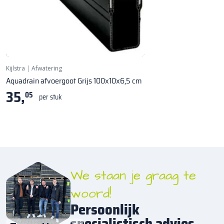
Kijlstra
|
Afwatering
Aquadrain afvoergoot Grijs 100x10x6,5 cm
35,
05
per stuk
We staan je graag te
woord!
Persoonlijk
specialistisch advies