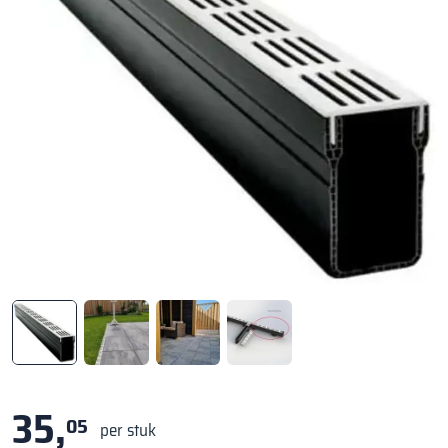
35,
05
per stuk