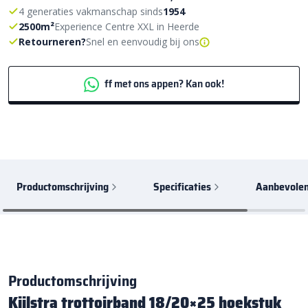
4 generaties vakmanschap sinds
1954
2500m²
Experience Centre XXL in Heerde
Retourneren?
Snel en eenvoudig bij ons
ff met ons appen? Kan ook!
Productomschrijving
Specificaties
Aanbevolen
Productomschrijving
Kijlstra trottoirband 18/20×25 hoekstuk