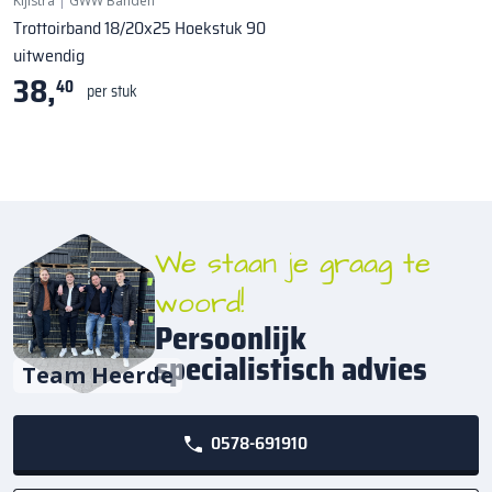
Kijlstra
|
GWW Banden
Trottoirband 18/20x25 Hoekstuk 90
uitwendig
38,
40
per stuk
We staan je graag te
woord!
Persoonlijk
specialistisch advies
Team Heerde
0578-691910