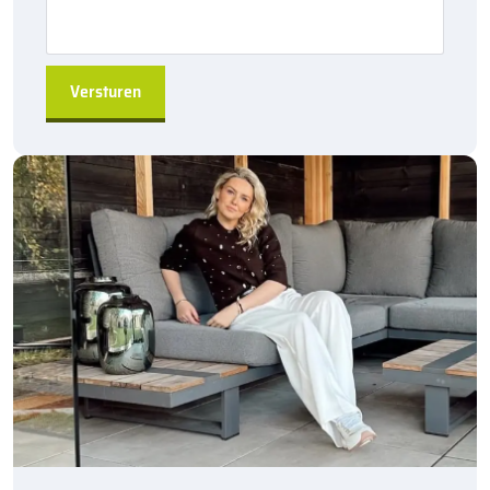
verbetert en zorgt voor een nette en verzorgde uitstraling.
Flexibiliteit in kleur:
Standaard worden de trottoirbanden
in
betongrijs
geleverd, maar andere kleuren en deklagen
kunnen op aanvraag beschikbaar zijn, afhankelijk van de
wensen van uw project.
Direct leverbaar:
De trottoirbanden zijn snel leverbaar,
zodat u geen vertraging ondervindt tijdens de uitvoering van
uw project.
De
Kijlstra trottoirband 18/20×25 hoekstuk 90
is de ideale
keuze voor het maken van scherpe hoeken in trottoirbestrating.
Verkrijgbaar per 6 stuks, biedt dit hoekstuk de perfecte oplossing
voor diverse afbakeningsbehoeften. Profiteer van de duurzame
en betrouwbare kwaliteit die
Kijlstra
biedt, en zorg voor een
solide en efficiënte afwerking van uw project.