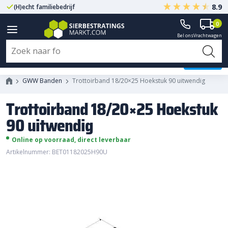
8.9
(H)echt familiebedrijf
Gegarandeerd A-kwaliteit
0
Bel ons
Vrachtwagen
Trottoirband 18/20x25 Hoekstuk
90 uitwendig
GWW Banden
Trottoirband 18/20×25 Hoekstuk 90 uitwendig
Trottoirband 18/20×25 Hoekstuk
90 uitwendig
Online op voorraad, direct leverbaar
Artikelnummer: BET01182025H90U