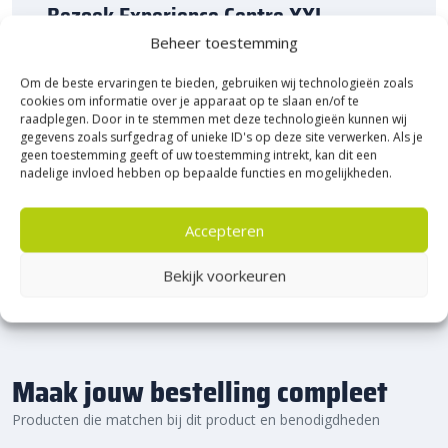
Bezoek Experience Centre XXL
Heerde!
Beheer toestemming
Om de beste ervaringen te bieden, gebruiken wij technologieën zoals
Bijna het gehele Kijlstra assortiment vind je in het
cookies om informatie over je apparaat op te slaan en/of te
prachtige Heerde.
raadplegen. Door in te stemmen met deze technologieën kunnen wij
★ 2.500m² Experience Centre XXL in Heerde!
gegevens zoals surfgedrag of unieke ID's op deze site verwerken. Als je
geen toestemming geeft of uw toestemming intrekt, kan dit een
Kom gezellig langs!
nadelige invloed hebben op bepaalde functies en mogelijkheden.
Accepteren
Bekijk voorkeuren
Maak jouw bestelling compleet
Producten die matchen bij dit product en benodigdheden