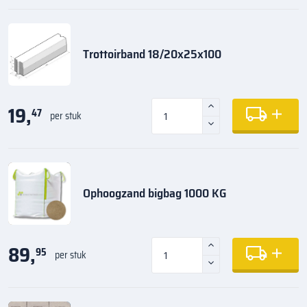
Trottoirband 18/20x25x100
19,
47
per stuk
Ophoogzand bigbag 1000 KG
89,
95
per stuk