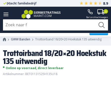
8.9
(H)echt familiebedrijf
Gegarandeerd A-kwaliteit
0
Bel ons
Vrachtwagen
Trottoirband 18/20x20 Hoekstuk
135 uitwendig
GWW Banden
Trottoirband 18/20×20 Hoekstuk 135 uitwendig
Trottoirband 18/20×20 Hoekstuk
135 uitwendig
Online op voorraad, direct leverbaar
Artikelnummer: BET01131525H135U18