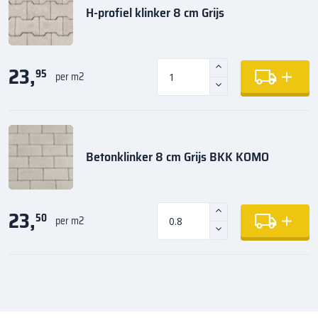
H-profiel klinker 8 cm Grijs
23,
95
per m2
Betonklinker 8 cm Grijs BKK KOMO
23,
50
per m2