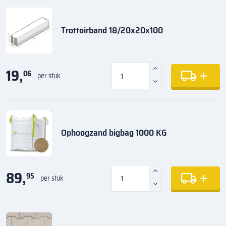
Trottoirband 18/20x20x100
19,
06
per stuk
Ophoogzand bigbag 1000 KG
89,
95
per stuk