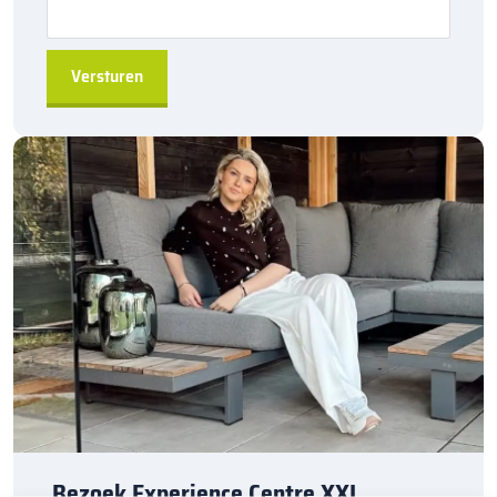
Veelzijdig:
Geschikt voor het creëren van afscheidingen bij
verschillende infrastructuurprojecten, van tuinen tot grotere
openbare ruimtes.
Kwaliteit:
Geproduceerd door Kijlstra B.V., een
betrouwbare leverancier van hoogwaardige bestratingen en
accessoires.
Bestel de
Kijlstra trottoirband 13/15×25 hoekstuk 135
via
sierbestratingsmarkt.com
en maak je bestratingsproject
compleet met een duurzame en stevige oplossing. De
trottoirbanden en hoekstukken worden
per 6 stuks
verkocht en
zijn direct leverbaar uit de fabriek.
Bezoek Experience Centre XXL