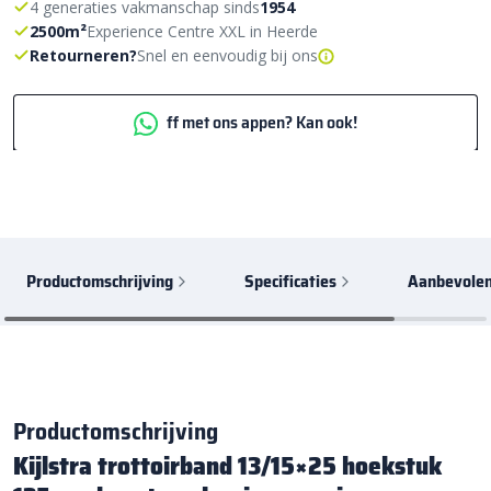
4 generaties vakmanschap sinds
1954
2500m²
Experience Centre XXL in Heerde
Retourneren?
Snel en eenvoudig bij ons
ff met ons appen? Kan ook!
Productomschrijving
Specificaties
Aanbevolen
Productomschrijving
Kijlstra trottoirband 13/15×25 hoekstuk