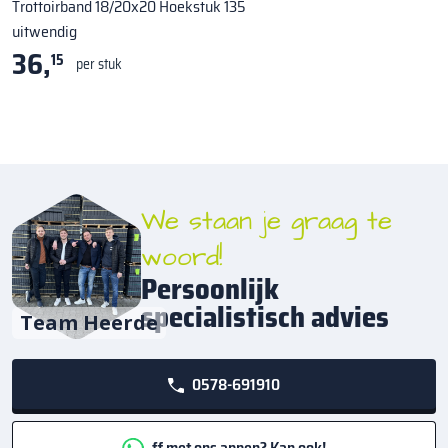
Trottoirband 18/20x20 Hoekstuk 135
uitwendig
36,
15
per stuk
We staan je graag te
woord!
Persoonlijk
specialistisch advies
Team Heerde
0578-691910
ff met ons appen? Kan ook!