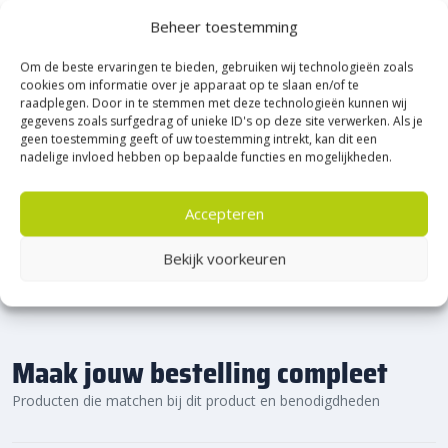
Heerde!
Beheer toestemming
Om de beste ervaringen te bieden, gebruiken wij technologieën zoals
Bijna het gehele Kijlstra assortiment vind je in het
cookies om informatie over je apparaat op te slaan en/of te
prachtige Heerde.
raadplegen. Door in te stemmen met deze technologieën kunnen wij
★ 2.500m² Experience Centre XXL in Heerde!
gegevens zoals surfgedrag of unieke ID's op deze site verwerken. Als je
geen toestemming geeft of uw toestemming intrekt, kan dit een
Kom gezellig langs!
nadelige invloed hebben op bepaalde functies en mogelijkheden.
Accepteren
Bekijk voorkeuren
Maak jouw bestelling compleet
Producten die matchen bij dit product en benodigdheden