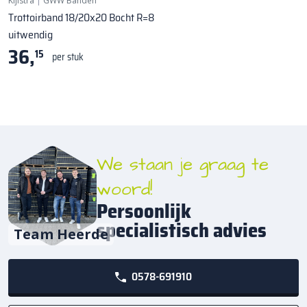
Kijlstra
|
GWW Banden
Trottoirband 18/20x20 Bocht R=8
uitwendig
36,
15
per stuk
We staan je graag te
woord!
Persoonlijk
specialistisch advies
Team Heerde
0578-691910