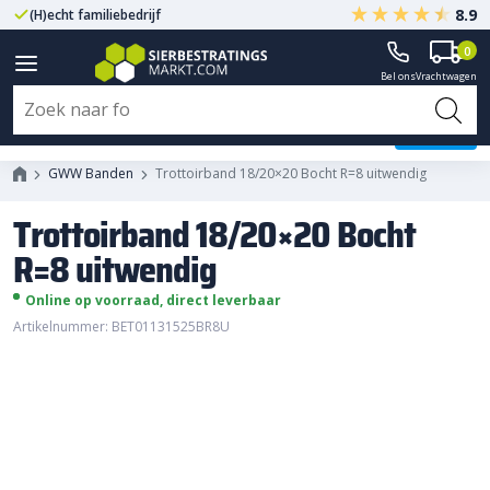
8.9
(H)echt familiebedrijf
Gegarandeerd A-kwaliteit
0
Bel ons
Vrachtwagen
Trottoirband 18/20x20 Bocht R=8
uitwendig
GWW Banden
Trottoirband 18/20×20 Bocht R=8 uitwendig
Trottoirband 18/20×20 Bocht
R=8 uitwendig
Online op voorraad, direct leverbaar
Artikelnummer: BET01131525BR8U