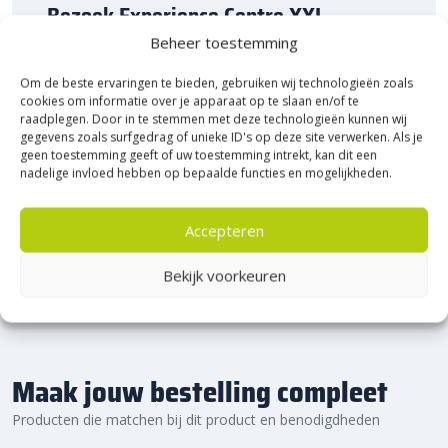
Bezoek Experience Centre XXL
Heerde!
Beheer toestemming
Om de beste ervaringen te bieden, gebruiken wij technologieën zoals
Bijna het gehele Kijlstra assortiment vind je in het
cookies om informatie over je apparaat op te slaan en/of te
prachtige Heerde.
raadplegen. Door in te stemmen met deze technologieën kunnen wij
★ 2.500m² Experience Centre XXL in Heerde!
gegevens zoals surfgedrag of unieke ID's op deze site verwerken. Als je
geen toestemming geeft of uw toestemming intrekt, kan dit een
Kom gezellig langs!
nadelige invloed hebben op bepaalde functies en mogelijkheden.
Accepteren
Bekijk voorkeuren
Maak jouw bestelling compleet
Producten die matchen bij dit product en benodigdheden