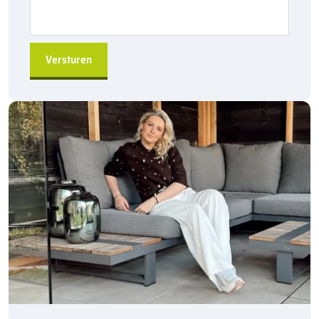
belasting, waardoor ze ideaal zijn voor diverse
toepassingen.
Eenvoudige installatie:
Dankzij de hol&dol verbinding
blijven de trottoirbanden stevig op hun plaats.
Veelzijdig toepasbaar:
Geschikt voor zowel tuinen als
grotere straat- en infrastructuurprojecten.
A-kwaliteit producten:
Gemaakt van hoogwaardige
materialen, ideaal voor langdurige gebruiksduur.
Direct leverbaar:
De trottoirbanden zijn snel beschikbaar
uit de fabriek, zodat je direct verder kunt met je project.
Bestel de
Kijlstra trottoirband 18/20×20 bocht r=8
via
sierbestratingsmarkt.com
en geef jouw bestratingsproject de
kwaliteit die het verdient. De trottoirbanden worden
per 6 stuks
verkocht en zijn direct leverbaar uit de fabriek.