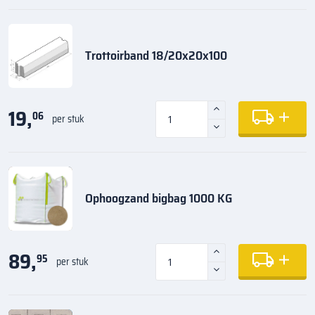
Trottoirband 18/20x20x100
19,
06
per stuk
Ophoogzand bigbag 1000 KG
89,
95
per stuk