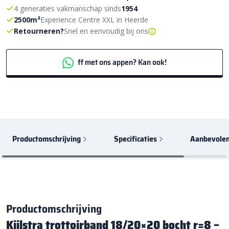
4 generaties vakmanschap sinds
1954
2500m²
Experience Centre XXL in Heerde
Retourneren?
Snel en eenvoudig bij ons
ff met ons appen? Kan ook!
Productomschrijving
Specificaties
Aanbevolen
Productomschrijving
Kijlstra trottoirband 18/20×20 bocht r=8 –