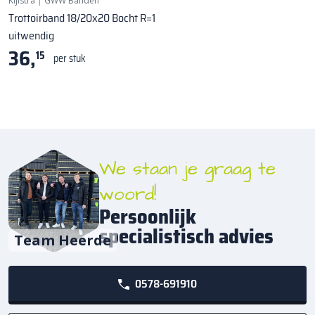
Kijlstra
|
GWW Banden
Trottoirband 18/20x20 Bocht R=1
uitwendig
36,
15
per stuk
We staan je graag te
woord!
Persoonlijk
specialistisch advies
Team Heerde
0578-691910