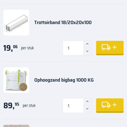
Trottoirband 18/20x20x100
19,
06
per stuk
Ophoogzand bigbag 1000 KG
89,
95
per stuk