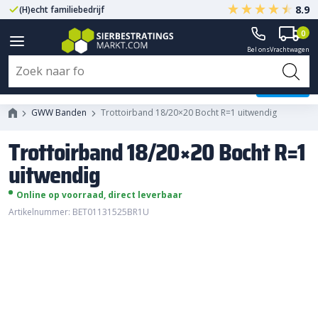
8.9
(H)echt familiebedrijf
Gegarandeerd A-kwaliteit
0
Bel ons
Vrachtwagen
Trottoirband 18/20x20 Bocht R=1
uitwendig
GWW Banden
Trottoirband 18/20×20 Bocht R=1 uitwendig
Trottoirband 18/20×20 Bocht R=1
uitwendig
Online op voorraad, direct leverbaar
Artikelnummer: BET01131525BR1U