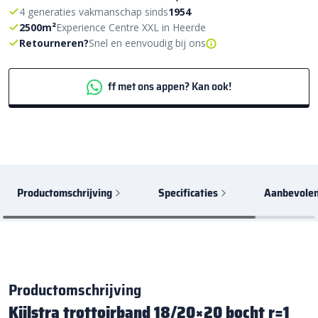
4 generaties vakmanschap sinds
1954
2500m²
Experience Centre XXL in Heerde
Retourneren?
Snel en eenvoudig bij ons
ff met ons appen? Kan ook!
Productomschrijving
Specificaties
Aanbevolen
Productomschrijving
Kijlstra trottoirband 18/20×20 bocht r=1