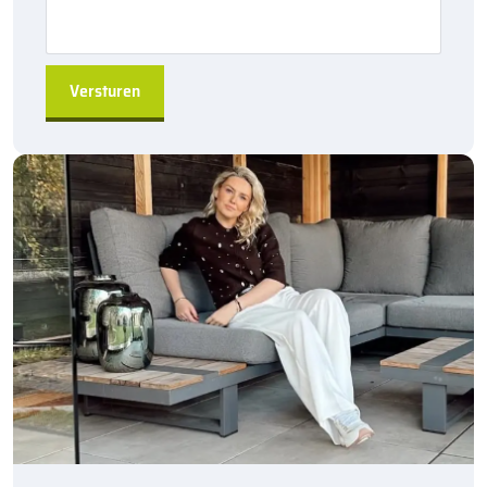
Robuust en duurzaam
, geschikt voor langdurig gebruik
Eenvoudige installatie
door de hol&dol verbinding
Direct leverbaar
uit de fabriek voor snelle levering
Veelzijdig toepasbaar
in diverse omgevingen
A-kwaliteit producten
, geleverd door Kijlstra B.V.
Bestel de
Kijlstra trottoirband 18/20×20 bocht r=1
uitwendig
via
sierbestratingsmarkt.com
en voeg een
stevige afscheiding toe aan uw bestratingsproject. Deze
trottoirbanden worden
per 6 stuks
verkocht en zijn perfect voor
grotere projecten.