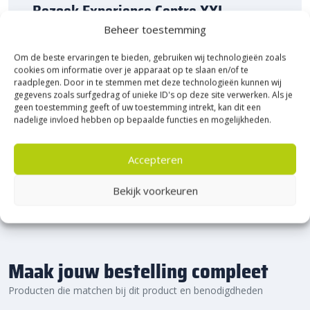
Bezoek Experience Centre XXL
Heerde!
Beheer toestemming
Om de beste ervaringen te bieden, gebruiken wij technologieën zoals
Bijna het gehele Kijlstra assortiment vind je in het
cookies om informatie over je apparaat op te slaan en/of te
prachtige Heerde.
raadplegen. Door in te stemmen met deze technologieën kunnen wij
★ 2.500m² Experience Centre XXL in Heerde!
gegevens zoals surfgedrag of unieke ID's op deze site verwerken. Als je
geen toestemming geeft of uw toestemming intrekt, kan dit een
Kom gezellig langs!
nadelige invloed hebben op bepaalde functies en mogelijkheden.
Accepteren
Bekijk voorkeuren
Maak jouw bestelling compleet
Producten die matchen bij dit product en benodigdheden