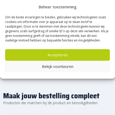
Heerde!
Beheer toestemming
Om de beste ervaringen te bieden, gebruiken wij technologieën zoals
Bijna het gehele Kijlstra assortiment vind je in het
cookies om informatie over je apparaat op te slaan en/of te
prachtige Heerde.
raadplegen. Door in te stemmen met deze technologieën kunnen wij
★ 2.500m² Experience Centre XXL in Heerde!
gegevens zoals surfgedrag of unieke ID's op deze site verwerken. Als je
geen toestemming geeft of uw toestemming intrekt, kan dit een
Kom gezellig langs!
nadelige invloed hebben op bepaalde functies en mogelijkheden.
Accepteren
Bekijk voorkeuren
Maak jouw bestelling compleet
Producten die matchen bij dit product en benodigdheden