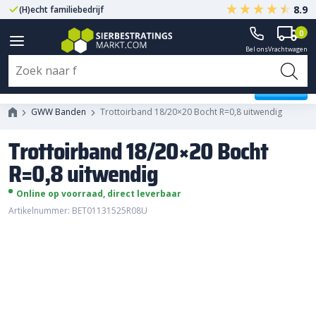
8.9
(H)echt familiebedrijf
Gegarandeerd A-kwaliteit
0
Bel ons
Vrachtwagen
Trottoirband 18/20x20 Bocht
R=0,8 uitwendig
GWW Banden
Trottoirband 18/20×20 Bocht R=0,8 uitwendig
Trottoirband 18/20×20 Bocht
R=0,8 uitwendig
Online op voorraad, direct leverbaar
Artikelnummer: BET01131525R08U