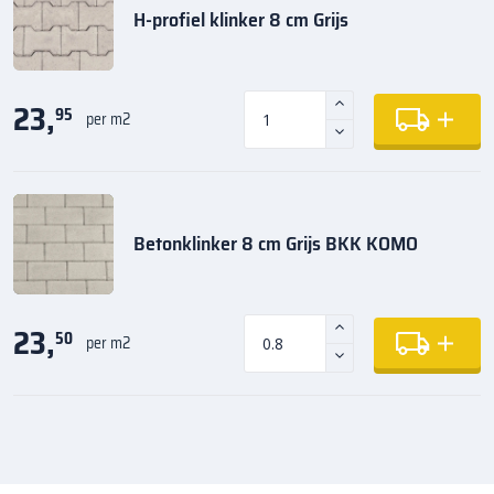
H-profiel klinker 8 cm Grijs
23,
95
per m2
Betonklinker 8 cm Grijs BKK KOMO
23,
50
per m2