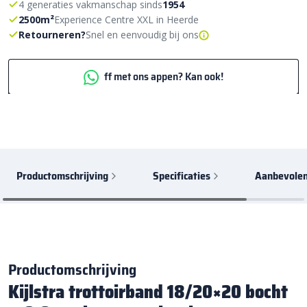
4 generaties vakmanschap sinds
1954
2500m²
Experience Centre XXL in Heerde
Retourneren?
Snel en eenvoudig bij ons
ff met ons appen? Kan ook!
Productomschrijving
Specificaties
Aanbevolen
Productomschrijving
Kijlstra trottoirband 18/20×20 bocht