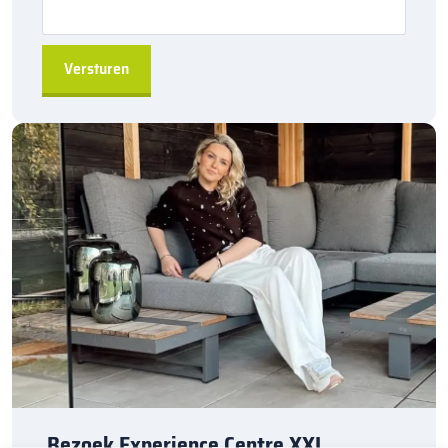
Duurzaam en robuust
voor langdurige prestaties
Eenvoudige installatie
door de hol&dol verbinding
Direct leverbaar
uit de fabriek voor snelle levering
Veelzijdige toepassingen
in tuinen en openbare ruimtes
A-kwaliteit producten
van Kijlstra B.V.
Bestel de
Kijlstra trottoirband 18/20×20 bocht r=0,8
via
sierbestratingsmarkt.com
en voeg een robuuste en
duurzame afscheiding toe aan uw project. Deze trottoirbanden
worden
per 6 stuks
verkocht, ideaal voor grotere
bestratingsprojecten.
Bezoek Experience Centre XXL