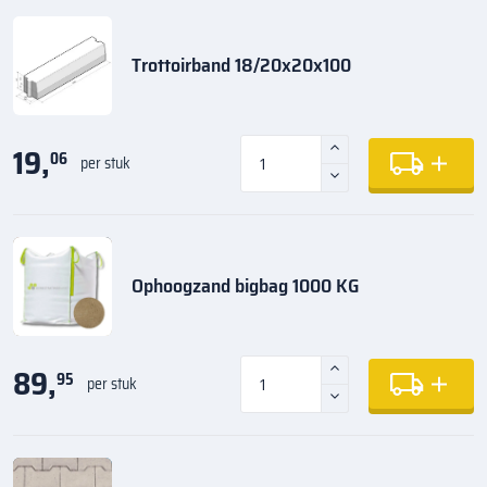
Trottoirband 18/20x20x100
19,
06
per stuk
Ophoogzand bigbag 1000 KG
89,
95
per stuk