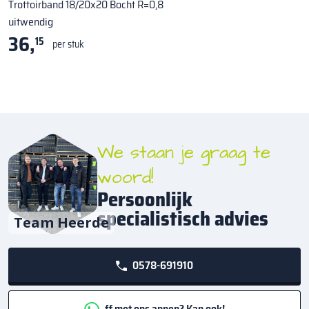
Trottoirband 18/20x20 Bocht R=0,8
uitwendig
36,
15
per stuk
We staan je graag te
woord!
Persoonlijk
specialistisch advies
Team Heerde
0578-691910
ff met ons appen? Kan ook!