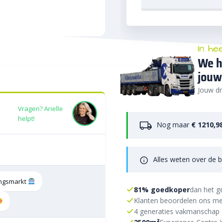
In he
We h
jouw
Jouw dr
Vragen? Arielle
helpt!
Nog maar
€ 1210,9
Alles weten over de b
tingsmarkt
81% goedkoper
dan het g
Klanten beoordelen ons me
4 generaties vakmanschap 