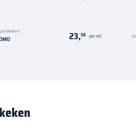
g & Klinkers
23,
50
per m2
op
 KOMO
ekeken