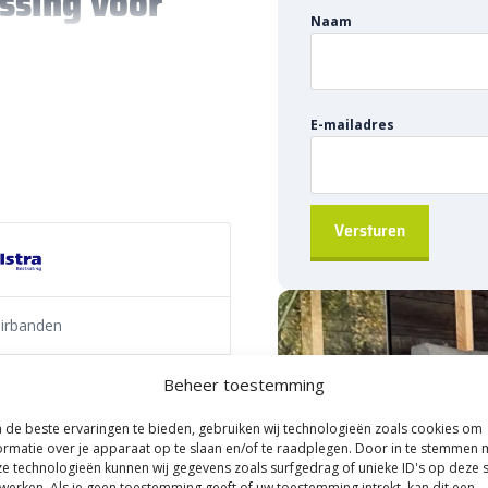
ssing voor
Naam
 ontworpen voor het creëren
trottoir en de rijbaan. Deze
E-mailadres
e overgang tussen verschillende
erfecte oplossing voor het
woorde overgang.
oirband
oirbanden
tra B.V.
Beheer toestemming
anden
de beste ervaringen te bieden, gebruiken wij technologieën zoals cookies om
ormatie over je apparaat op te slaan en/of te raadplegen. Door in te stemmen 
e technologieën kunnen wij gegevens zoals surfgedrag of unieke ID's op deze s
rzame afscheiding die voorkomt
werken. Als je geen toestemming geeft of uw toestemming intrekt, kan dit een