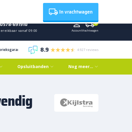
Nieuws
In vrachtwagen
0578-691910
0
Bereikbaar vanaf 09:00
Account
Vrachtwagen
8.9
abrieksgarantie
4.927 reviews
Opsluitbanden
Nog meer…
wendig