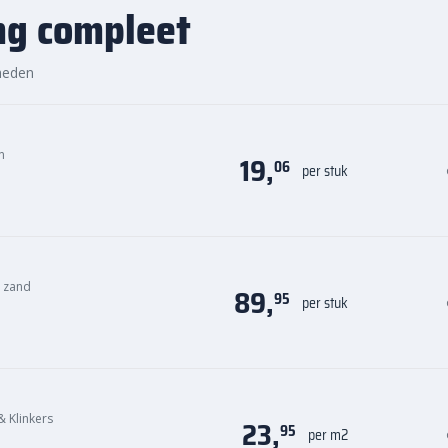
ng compleet
rotere infrastructuurprojecten
a B.V.
heden
=0,5
via
 en visueel aantrekkelijke
ottoirbanden
worden per
6
n uw project.
n
19,
06
per stuk
n zand
89,
95
per stuk
& Klinkers
23,
95
per m2