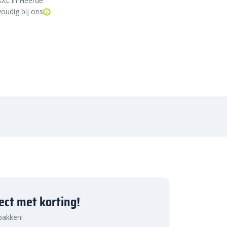
XXL in Heerde
oudig bij ons
ject met korting!
 pakken!