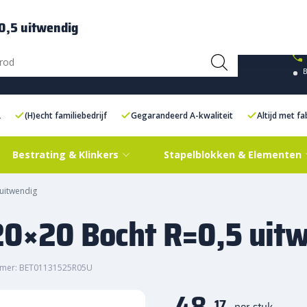
ce Centre XXL
Contact
0,5 uitwendig
L
(H)echt familiebedrijf
Gegarandeerd A-kwaliteit
Altijd met f
Bestrating & Klinkers
Stapelblokken & Elementen
 uitwendig
20×20 Bocht R=0,5 uit
mmer: BET01131525R05U
48,
17
per stuk