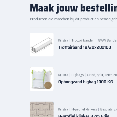
Maak jouw bestelli
Veelzijdige toepassingen
: van tuinen tot g
A-kwaliteit producten
: geleverd door Kijlstr
Producten die matchen bij dit product en benodigd
Bestel de
Kijlstra trottoirband 18/20×20 bocht r
sierbestratingsmarkt.com
en voeg een duurzame
afscheiding toe aan uw bestrating. De
Kijlstra tr
stuks
verkocht, waardoor u efficiënt kunt werken i
Kijlstra
|
Trottoirbanden
|
GWW Bande
Trottoirband 18/20x20x100
Kijlstra
|
Bigbags
|
Grind, split, keien e
Ophoogzand bigbag 1000 KG
Kijlstra
|
H-profiel klinkers
|
Bestrating 
H-profiel klinker 8 cm Grijs