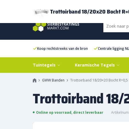
Bezorging
FAQ
Kenniscentrum
Inspiratie
Over ons
Experien
Trottoirband 18/20x20 Bocht R=
Koop rechtstreeks van de bron
Centrale ligging N
Tuintegels
Keramische Tegels
GWW Banden
Trottoirband 18/20×20 Bocht R=0,5
Trottoirband 18/
Online op voorraad, direct leverbaar
Artikelnu