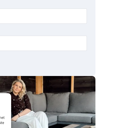
met
ite