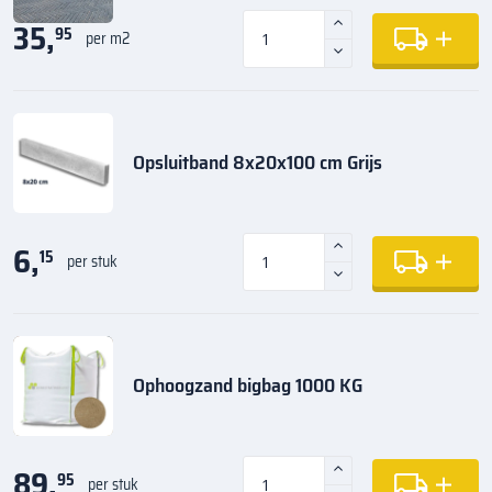
35,
95
per m2
Opsluitband 8x20x100 cm Grijs
6,
15
per stuk
Ophoogzand bigbag 1000 KG
89,
95
per stuk