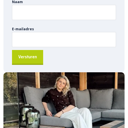
Naam
Bestellen via sierbestratingsmarkt.com:
Bestel eenvoudig
de
Kijlstra schampband 20x11x95
bij
sierbestratingsmarkt.com
en geef je bestratingsproject de
E-mailadres
langdurige bescherming
die het verdient.
Heb je vragen? Neem gerust contact met ons op, wij helpen je
graag verder!