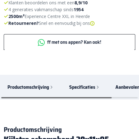
Klanten beoordelen ons met een
8,9/10
4 generaties vakmanschap sinds
1954
2500m²
Experience Centre XXL in Heerde
Retourneren?
Snel en eenvoudig bij ons
ff met ons appen? Kan ook!
Productomschrijving
Specificaties
Aanbevolen
Productomschrijving