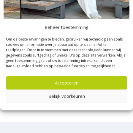
Beheer toestemming
Bezoek Experience Centre XXL
Om de beste ervaringen te bieden, gebruiken wij technologieën zoals
cookies om informatie over je apparaat op te slaan en/of te
Heerde!
raadplegen. Door in te stemmen met deze technologieën kunnen wij
gegevens zoals surfgedrag of unieke ID's op deze site verwerken. Als je
Bijna het gehele Kijlstra assortiment vind je in het
geen toestemming geeft of uw toestemming intrekt, kan dit een
nadelige invloed hebben op bepaalde functies en mogelijkheden.
prachtige Heerde.
★ 2.500m² Experience Centre XXL in Heerde!
Accepteren
Kom gezellig langs!
Bekijk voorkeuren