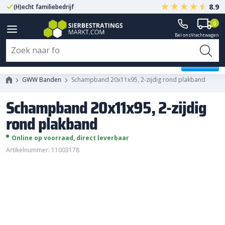
8.9
(H)echt familiebedrijf
Gegarandeerd A-kwaliteit
0
Bel ons
Vrachtwagen
Schampband 20x11x95, 2-zijdig
rond plakband
GWW Banden
Schampband 20x11x95, 2-zijdig rond plakband
Schampband 20x11x95, 2-zijdig
rond plakband
Online op voorraad, direct leverbaar
Artikelnummer: 11003178