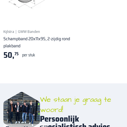
Kijlstra
|
GWW Banden
Schampband 20x11x95, 2-zijdig rond
plakband
50,
75
per stuk
We staan je graag te
woord!
Persoonlijk
specialistisch advies