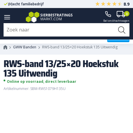
8.9
(H)echt familiebedrijf
Gegarandeerd A-kwaliteit
0
Bel ons
Vrachtwagen
RWS-band 13/25x20 Hoekstuk
135 Uitwendig
GWW Banden
RWS-band 13/25×20 Hoekstuk 135 Uitwendig
RWS-band 13/25×20 Hoekstuk
135 Uitwendig
Online op voorraad, direct leverbaar
Artikelnummer: SBM-RWS1079H135U