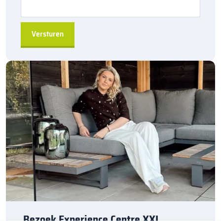
nachts aanzienlijk verbetert.
Duurzaam en betrouwbaar:
De
Kijlstra RWS-banden
zijn gemaakt van
hoogwaardig
beton
, waardoor ze bestand zijn tegen zware belasting en
langdurig gebruik. Ze zijn perfect voor gebruik in
straat- en
wegprojecten
en leveren duurzame prestaties onder diverse
omstandigheden.
Bestellen via sierbestratingsmarkt.com
: Bestel de
Kijlstra
RWS-band 13/25×20 hoekstuk 135 uitwendig
eenvoudig bij
sierbestratingsmarkt.com
en creëer een robuuste en veilige
afscheiding in jouw wegproject. Dankzij onze
snelle en
betrouwbare levering
kun je efficiënt aan de slag met je
project.
Heb je vragen of behoefte aan extra informatie? Neem gerust
contact met ons op, we helpen je graag verder!
Bezoek Experience Centre XXL