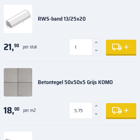
RWS-band 13/25x20
21,
90
per stuk
Betontegel 50x50x5 Grijs KOMO
18,
00
per m2