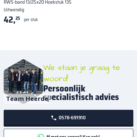
RWS-band 13/25x20 Hoekstuk 135
Uitwendig
42,
25
per stuk
We staan je graag te
woord!
Persoonlijk
specialistisch advies
Team Heerde
0578-691910
ff met ons appen? Kan ook!