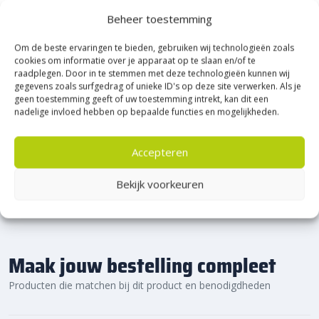
Heerde!
Beheer toestemming
Om de beste ervaringen te bieden, gebruiken wij technologieën zoals
Bijna het gehele Kijlstra assortiment vind je in het
cookies om informatie over je apparaat op te slaan en/of te
prachtige Heerde.
raadplegen. Door in te stemmen met deze technologieën kunnen wij
★ 2.500m² Experience Centre XXL in Heerde!
gegevens zoals surfgedrag of unieke ID's op deze site verwerken. Als je
geen toestemming geeft of uw toestemming intrekt, kan dit een
Kom gezellig langs!
nadelige invloed hebben op bepaalde functies en mogelijkheden.
Accepteren
Bekijk voorkeuren
Maak jouw bestelling compleet
Producten die matchen bij dit product en benodigdheden