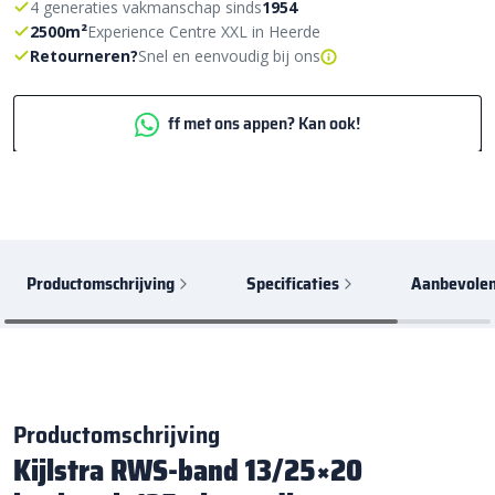
4 generaties vakmanschap sinds
1954
2500m²
Experience Centre XXL in Heerde
Retourneren?
Snel en eenvoudig bij ons
ff met ons appen? Kan ook!
Productomschrijving
Specificaties
Aanbevolen
Productomschrijving
Kijlstra RWS-band 13/25×20