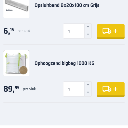
Opsluitband 8x20x100 cm Grijs
6,
15
per stuk
Ophoogzand bigbag 1000 KG
89,
95
per stuk