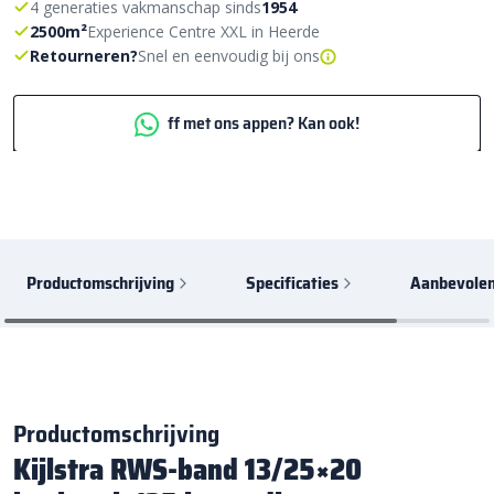
4 generaties vakmanschap sinds
1954
2500m²
Experience Centre XXL in Heerde
Retourneren?
Snel en eenvoudig bij ons
ff met ons appen? Kan ook!
Productomschrijving
Specificaties
Aanbevolen
Productomschrijving
Kijlstra RWS-band 13/25×20