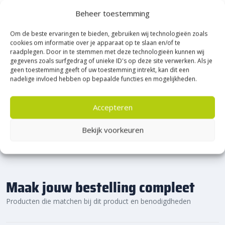
Heerde!
Beheer toestemming
Om de beste ervaringen te bieden, gebruiken wij technologieën zoals
Bijna het gehele Kijlstra assortiment vind je in het
cookies om informatie over je apparaat op te slaan en/of te
prachtige Heerde.
raadplegen. Door in te stemmen met deze technologieën kunnen wij
★ 2.500m² Experience Centre XXL in Heerde!
gegevens zoals surfgedrag of unieke ID's op deze site verwerken. Als je
geen toestemming geeft of uw toestemming intrekt, kan dit een
Kom gezellig langs!
nadelige invloed hebben op bepaalde functies en mogelijkheden.
Accepteren
Bekijk voorkeuren
Maak jouw bestelling compleet
Producten die matchen bij dit product en benodigdheden