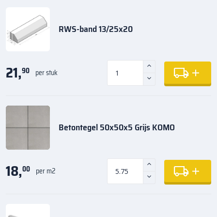
RWS-band 13/25x20
21,
90
per stuk
Betontegel 50x50x5 Grijs KOMO
18,
00
per m2