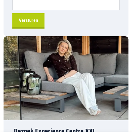
De
Kijlstra RWS-banden
zijn vervaardigd uit
hoogwaardig
beton
, wat zorgt voor een lange levensduur en uitstekende
belastbaarheid
. Ze zijn bestand tegen zware omstandigheden,
wat ze tot de ideale keuze maakt voor
straat- en
wegprojecten
die langdurige prestaties vereisen.
Bestellen via sierbestratingsmarkt.com
: Bestel de
Kijlstra
RWS-band 13/25×20 hoekstuk 135 inwendig
eenvoudig bij
sierbestratingsmarkt.com
en zorg voor een stevige en veilige
afscheiding in jouw wegproject. Dankzij de
snelle levering
ben
je verzekerd van een efficiënte uitvoering van je project.
Heb je vragen of behoefte aan advies? Neem gerust contact met
ons op, wij helpen je graag verder!
Bezoek Experience Centre XXL