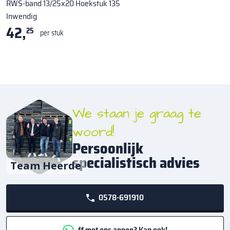
RWS-band 13/25x20 Hoekstuk 135
Inwendig
42,
25
per stuk
We staan je graag te
woord!
Persoonlijk
specialistisch advies
Team Heerde
0578-691910
ff met ons appen? Kan ook!