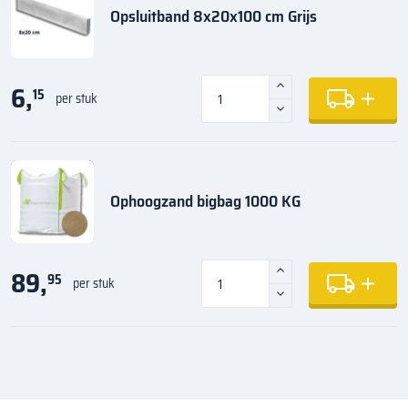
Opsluitband 8x20x100 cm Grijs
6,
15
per stuk
Ophoogzand bigbag 1000 KG
89,
95
per stuk