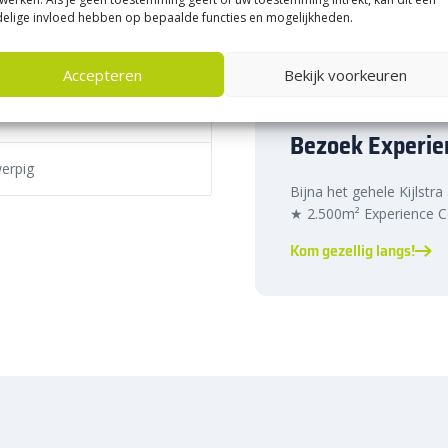
 tinten
kverbinding
. De rechte banden
elige invloed hebben op bepaalde functies en mogelijkheden.
 wat de veiligheid verhoogt en
Accepteren
Bekijk voorkeuren
Bezoek Experie
anden
biedt een functionele en
ende wegontwerpen.
erpig
Op aanvraag
Bijna het gehele Kijlstra
zodat je de uitstraling kunt
★ 2.500m² Experience Ce
aarnaast is er een
Reflexion
lectiewaarden
, zodat de
Kom gezellig langs!
tekend zichtbaar is, zelfs bij
waardig beton
, wat zorgt voor
e zijn bestand tegen verschillende
oor ze een betrouwbare en