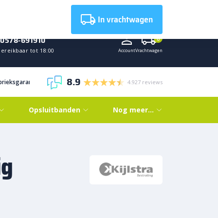
Nieuws
In vrachtwagen
0578-691910
0
ereikbaar tot 18:00
Account
Vrachtwagen
8.9
abrieksgarantie
4.927 reviews
Opsluitbanden
Nog meer…
ig