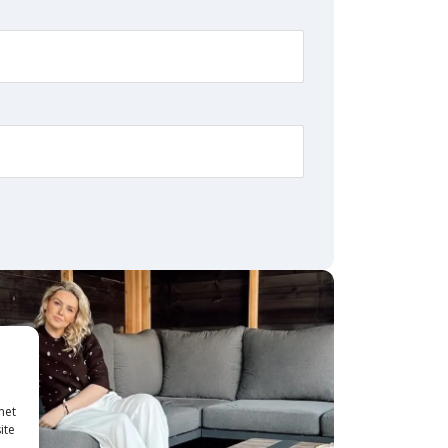
met
ite