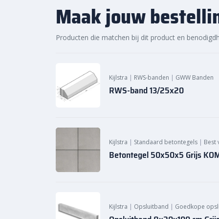
Maak jouw bestelli
Bestellen via sierbestratingsmarkt.com
: Best
13/25×20 bocht r=6 uitwendig
snel en eenvoudig 
Producten die matchen bij dit product en benodigd
sierbestratingsmarkt.com
. Wij zorgen voor een 
project efficiënt kan worden uitgevoerd.
Heb je vragen of behoefte aan advies? Neem gerus
Kijlstra
|
RWS-banden
|
GWW Banden
je graag verder!
RWS-band 13/25x20
Kijlstra
|
Standaard betontegels
|
Best 
Betontegel 50x50x5 Grijs KO
Kijlstra
|
Opsluitband
|
Goedkope opsl