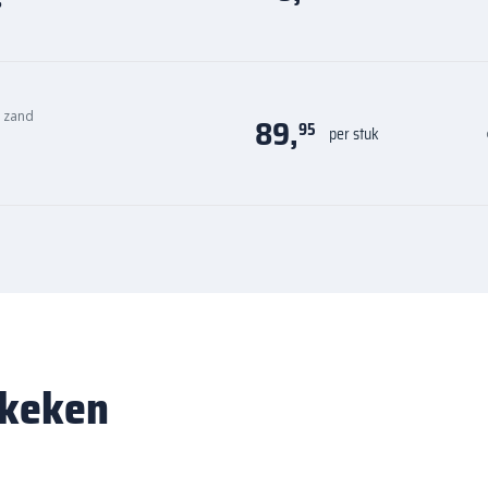
s
n zand
89,
95
per stuk
ekeken