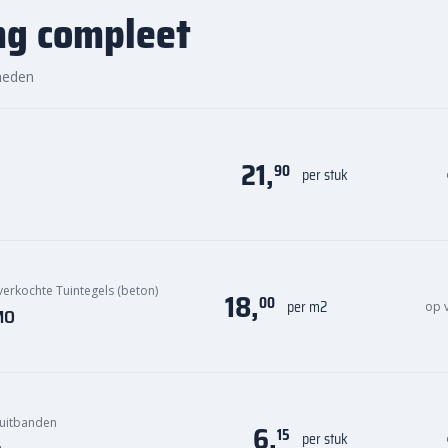
ng compleet
el de
Kijlstra RWS-band
bij
heden
snelle levering, zodat jouw
t contact met ons op, we helpen
21,
90
per stuk
verkochte Tuintegels (beton)
18,
00
per m2
op 
MO
uitbanden
6,
15
per stuk