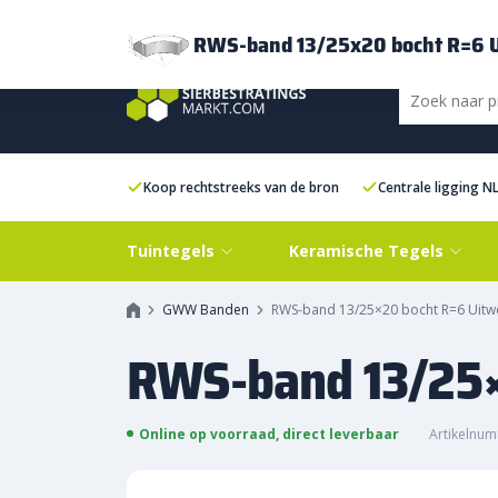
Bezorging
FAQ
Kenniscentrum
Inspiratie
Over ons
Experien
RWS-band 13/25x20 bocht R=6 
Koop rechtstreeks van de bron
Centrale ligging N
Tuintegels
Keramische Tegels
GWW Banden
RWS-band 13/25×20 bocht R=6 Uitw
RWS-band 13/25×
Online op voorraad, direct leverbaar
Artikelnu