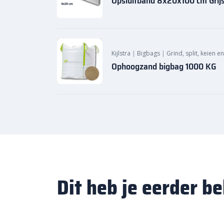
Opsluitband 8x20x100 cm Grij
Kijlstra
|
Bigbags
|
Grind, split, keien e
Ophoogzand bigbag 1000 KG
Dit heb je eerder b