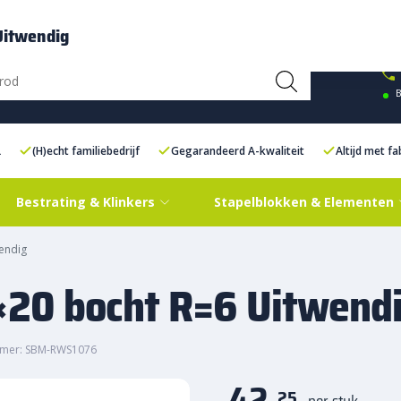
ce Centre XXL
Contact
Uitwendig
B
L
(H)echt familiebedrijf
Gegarandeerd A-kwaliteit
Altijd met f
Bestrating & Klinkers
Stapelblokken & Elementen
endig
20 bocht R=6 Uitwend
mmer: SBM-RWS1076
42,
25
per stuk