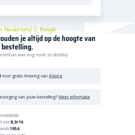
el Nederland & België
ouden je altijd op de hoogte van
 bestelling.
oomtuin was nog nooit zo dichtbij!
0
voor gratis levering van
Kijlstra
ezorging van jouw bestelling?
Meer informatie
emiddelde
t een
8,9/10
sinds
1954