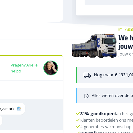
In he
We h
jouw
Jouw dr
Vragen? Arielle
helpt!
Nog maar
€ 1331,0
Alles weten over de b
tingsmarkt
81% goedkoper
dan het g
Klanten beoordelen ons me
4 generaties vakmanschap 