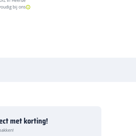
XXL in Heerde
oudig bij ons
ject met korting!
 pakken!