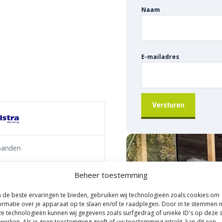
Naam
endig
is de perfecte oplossing
heiding langs drukke wegen. Deze
ders genoemd, zijn ontworpen
e bieden, waardoor een veilige
E-mailadres
ggende grond.
tra B.V.
banden
Beheer toestemming
de beste ervaringen te bieden, gebruiken wij technologieën zoals cookies om
ormatie over je apparaat op te slaan en/of te raadplegen. Door in te stemmen 
n van rijbanen van aangrenzende
e technologieën kunnen wij gegevens zoals surfgedrag of unieke ID's op deze s
uste verkeersgeleiding
en
werken. Als je geen toestemming geeft of uw toestemming intrekt, kan dit een