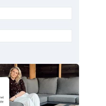
met
ite