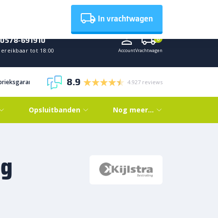
Nieuws
In vrachtwagen
0578-691910
0
ereikbaar tot 18:00
Account
Vrachtwagen
8.9
abrieksgarantie
4.927 reviews
Opsluitbanden
Nog meer…
ig