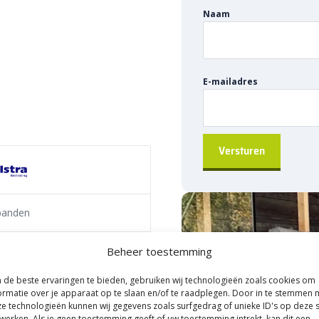
Naam
endig
biedt een veilige en
baan van de naastliggende grond
en
, ook wel verkeersgeleiders
eersgeleiding te bieden met een
E-mailadres
en veilige afscheiding en een
band:
banden
tra B.V.
Beheer toestemming
de beste ervaringen te bieden, gebruiken wij technologieën zoals cookies om
ormatie over je apparaat op te slaan en/of te raadplegen. Door in te stemmen 
e technologieën kunnen wij gegevens zoals surfgedrag of unieke ID's op deze s
n van rijbanen van de
werken. Als je geen toestemming geeft of uw toestemming intrekt, kan dit een