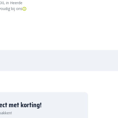
XXL in Heerde
oudig bij ons
ject met korting!
 pakken!