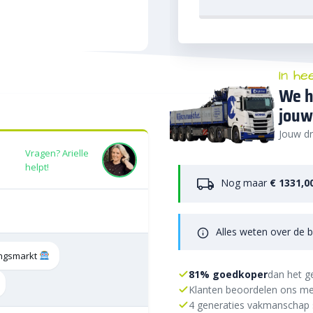
In he
We h
jouw
Jouw dr
Vragen? Arielle
helpt!
Nog maar
€ 1331,0
Alles weten over de b
tingsmarkt
81% goedkoper
dan het g
Klanten beoordelen ons me
4 generaties vakmanschap 