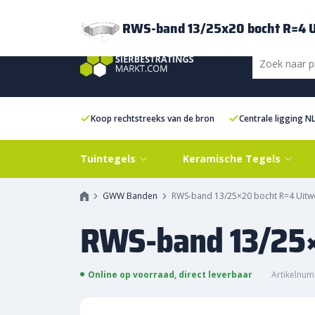
Bezorging
FAQ
Kenniscentrum
Inspiratie
Over ons
Experien
RWS-band 13/25x20 bocht R=4 
Koop rechtstreeks van de bron
Centrale ligging N
Tuintegels
Keramische Tegels
GWW Banden
RWS-band 13/25×20 bocht R=4 Uitw
RWS-band 13/25×
Online op voorraad, direct leverbaar
Artikelnu