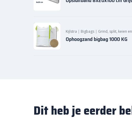
Opsluitband 8x20x100 cm Grij
Kijlstra
|
Bigbags
|
Grind, split, keien e
Ophoogzand bigbag 1000 KG
Dit heb je eerder b