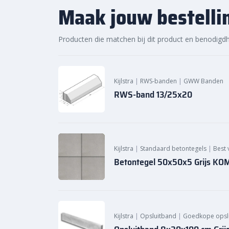
Maak jouw bestelli
Bestellen via sierbestratingsmarkt.com
: Best
13/25×20 bocht r=4 uitwendig
eenvoudig bij
sie
Producten die matchen bij dit product en benodigd
zorg voor een veilige, robuuste afscheiding voor jo
betrouwbare levering ben je verzekerd van een snelle
Heb je vragen of wil je meer informatie? Neem geru
Kijlstra
|
RWS-banden
|
GWW Banden
helpen je graag verder!
RWS-band 13/25x20
Kijlstra
|
Standaard betontegels
|
Best 
Betontegel 50x50x5 Grijs KO
Kijlstra
|
Opsluitband
|
Goedkope opsl