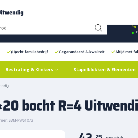
ce Centre XXL
Contact
Uitwendig
B
L
(H)echt familiebedrijf
Gegarandeerd A-kwaliteit
Altijd met f
Bestrating & Klinkers
Stapelblokken & Elementen
endig
20 bocht R=4 Uitwend
mmer: SBM-RWS1073
42,
25
per stuk