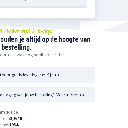
el Nederland & België
ouden je altijd op de hoogte van
 bestelling.
oomtuin was nog nooit zo dichtbij!
0
voor gratis levering van
Kijlstra
ezorging van jouw bestelling?
Meer informatie
emiddelde
t een
8,9/10
sinds
1954