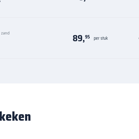
s
n zand
89,
95
per stuk
ekeken