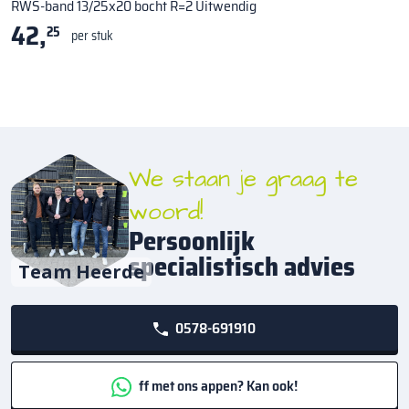
RWS-band 13/25x20 bocht R=2 Uitwendig
42,
25
per stuk
We staan je graag te
woord!
Persoonlijk
specialistisch advies
Team Heerde
0578-691910
ff met ons appen? Kan ook!