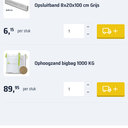
Opsluitband 8x20x100 cm Grijs
6,
15
per stuk
Ophoogzand bigbag 1000 KG
89,
95
per stuk