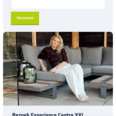
van de
RWS-band
biedt hoge reflectiewaarden, waardoor
de
RWS-banden
zowel overdag als ’s nachts goed zichtbaar
zijn, zelfs bij slecht weer.
Toepassing:
De
Kijlstra RWS-band 13/25×20 bocht r=2 uitwendig
is ideaal
voor het afscheiden van rijbanen langs drukke wegen. Deze
Rijkswaterstaat-banden
zorgen voor een veilige, robuuste
afscheiding die bestand is tegen zware belastingen en intensief
verkeer.
Bestellen via
sierbestratingsmarkt.com
:
Bestel de
Kijlstra RWS-band 13/25×20 bocht r=2 uitwendig
eenvoudig via
sierbestratingsmarkt.com
en zorg voor een
veilige, duurzame afscheiding in jouw project. Dankzij onze
betrouwbare levering ben je verzekerd van een snelle uitvoering.
Heb je vragen? Neem gerust contact met ons op, wij helpen je
Bezoek Experience Centre XXL