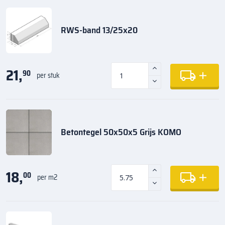
RWS-band 13/25x20
21,
90
per stuk
Betontegel 50x50x5 Grijs KOMO
18,
00
per m2