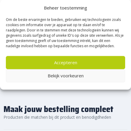
graag verder!
Heerde!
Beheer toestemming
Om de beste ervaringen te bieden, gebruiken wij technologieën zoals
Bijna het gehele Kijlstra assortiment vind je in het
cookies om informatie over je apparaat op te slaan en/of te
prachtige Heerde.
raadplegen. Door in te stemmen met deze technologieën kunnen wij
★ 2.500m² Experience Centre XXL in Heerde!
gegevens zoals surfgedrag of unieke ID's op deze site verwerken. Als je
geen toestemming geeft of uw toestemming intrekt, kan dit een
Kom gezellig langs!
nadelige invloed hebben op bepaalde functies en mogelijkheden.
Accepteren
Bekijk voorkeuren
Maak jouw bestelling compleet
Producten die matchen bij dit product en benodigdheden