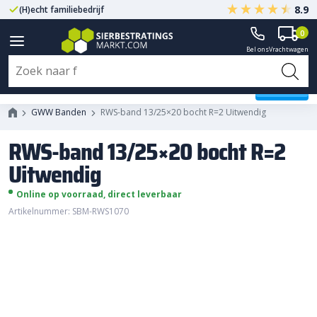
8.9
(H)echt familiebedrijf
Gegarandeerd A-kwaliteit
0
Bel ons
Vrachtwagen
RWS-band 13/25x20 bocht R=2
Uitwendig
GWW Banden
RWS-band 13/25×20 bocht R=2 Uitwendig
RWS-band 13/25×20 bocht R=2
Uitwendig
Online op voorraad, direct leverbaar
Artikelnummer: SBM-RWS1070