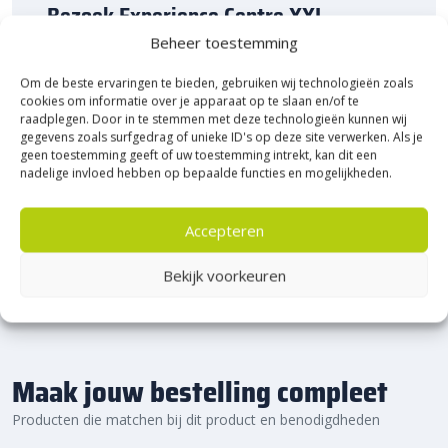
Bezoek Experience Centre XXL
Heerde!
Beheer toestemming
Om de beste ervaringen te bieden, gebruiken wij technologieën zoals
Bijna het gehele Kijlstra assortiment vind je in het
cookies om informatie over je apparaat op te slaan en/of te
prachtige Heerde.
raadplegen. Door in te stemmen met deze technologieën kunnen wij
★ 2.500m² Experience Centre XXL in Heerde!
gegevens zoals surfgedrag of unieke ID's op deze site verwerken. Als je
geen toestemming geeft of uw toestemming intrekt, kan dit een
Kom gezellig langs!
nadelige invloed hebben op bepaalde functies en mogelijkheden.
Accepteren
Bekijk voorkeuren
Maak jouw bestelling compleet
Producten die matchen bij dit product en benodigdheden