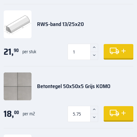
RWS-band 13/25x20
21,
90
per stuk
Betontegel 50x50x5 Grijs KOMO
18,
00
per m2