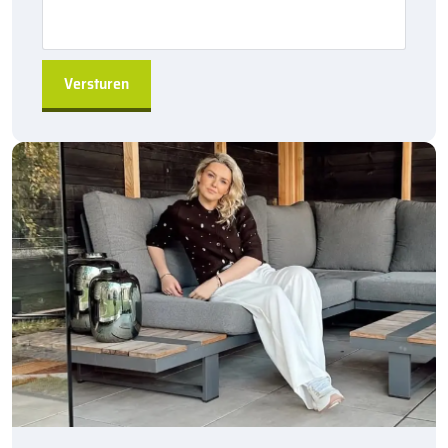
versie biedt hoge reflectiewaarden, waardoor de
verkeersgeleiding zowel overdag als ’s nachts, en ook bij
slecht weer goed zichtbaar is.
Toepassing:
De
Kijlstra RWS-band 13/25×20 bocht r=10 inwendig
is ideaal
voor het afscheiden van rijbanen en zorgt voor een veilige
verkeersgeleiding langs drukke wegen. Deze
Rijkswaterstaat-
banden
zijn geschikt voor gebruik in diverse wegprojecten waar
een robuuste en duurzame afscheiding nodig is.
Bestellen via
sierbestratingsmarkt.com
:
Bestel eenvoudig de
Kijlstra RWS-band 13/25×20 bocht r=10
inwendig
bij
sierbestratingsmarkt.com
voor snelle levering
en betrouwbare kwaliteit. Wij bieden je een uitstekende service
en een snelle uitvoering van je bestelling!
Heb je vragen of meer informatie nodig? Neem gerust contact
met ons op, we helpen je graag verder!