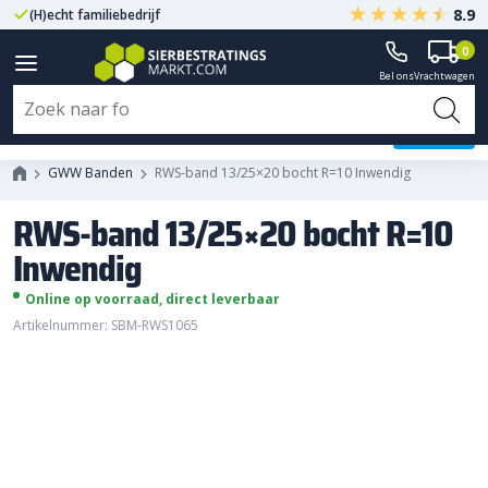
8.9
(H)echt familiebedrijf
Gegarandeerd A-kwaliteit
0
Bel ons
Vrachtwagen
RWS-band 13/25x20 bocht R=10
Inwendig
GWW Banden
RWS-band 13/25×20 bocht R=10 Inwendig
RWS-band 13/25×20 bocht R=10
Inwendig
Online op voorraad, direct leverbaar
Artikelnummer: SBM-RWS1065