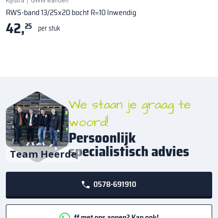
Kijlstra
|
GWW Banden
RWS-band 13/25x20 bocht R=10 Inwendig
42,
25
per stuk
We staan je graag te
woord!
Persoonlijk
specialistisch advies
Team Heerde
0578-691910
ff met ons appen? Kan ook!