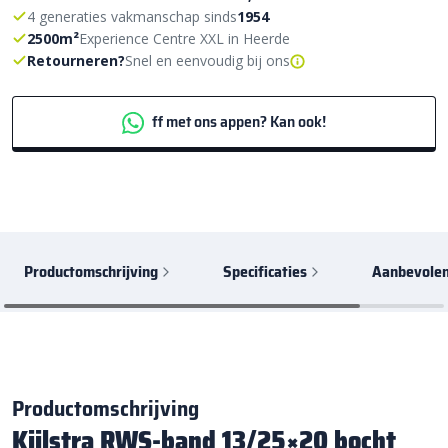
4 generaties vakmanschap sinds
1954
2500m²
Experience Centre XXL in Heerde
Retourneren?
Snel en eenvoudig bij ons
ff met ons appen? Kan ook!
Productomschrijving
Specificaties
Aanbevolen
Productomschrijving
Kijlstra RWS-band 13/25×20 bocht