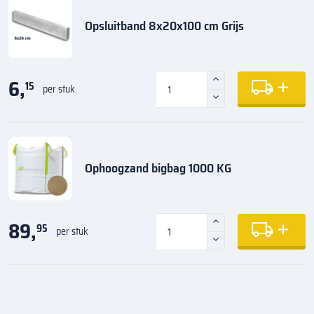
Opsluitband 8x20x100 cm Grijs
6,
15
per stuk
Ophoogzand bigbag 1000 KG
89,
95
per stuk