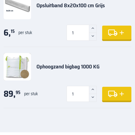
Opsluitband 8x20x100 cm Grijs
6,
15
per stuk
Ophoogzand bigbag 1000 KG
89,
95
per stuk