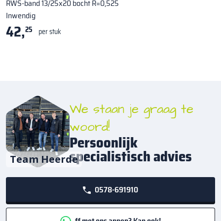
RWS-band 13/25x20 bocht R=0,525
Inwendig
42,
25
per stuk
We staan je graag te
woord!
Persoonlijk
specialistisch advies
Team Heerde
0578-691910
ff met ons appen? Kan ook!