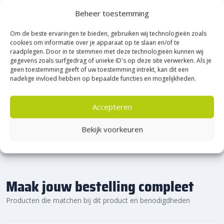
Heerde!
Beheer toestemming
Om de beste ervaringen te bieden, gebruiken wij technologieën zoals
Bijna het gehele Kijlstra assortiment vind je in het
cookies om informatie over je apparaat op te slaan en/of te
prachtige Heerde.
raadplegen. Door in te stemmen met deze technologieën kunnen wij
★ 2.500m² Experience Centre XXL in Heerde!
gegevens zoals surfgedrag of unieke ID's op deze site verwerken. Als je
geen toestemming geeft of uw toestemming intrekt, kan dit een
Kom gezellig langs!
nadelige invloed hebben op bepaalde functies en mogelijkheden.
Accepteren
Bekijk voorkeuren
Maak jouw bestelling compleet
Producten die matchen bij dit product en benodigdheden