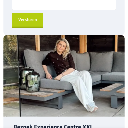
Toepassing:
De
Kijlstra RWS-band 13/25×20 bocht r=0,525 inwendig
is
perfect voor het afscheiden van rijbanen van de aangrenzende
grond langs drukke wegen. Deze duurzame oplossing is geschikt
voor verkeersgeleiding in straat- en wegprojecten en biedt een
robuuste afscheiding die bestand is tegen zware belasting en
intensief gebruik.
Bestellen bij
sierbestratingsmarkt.com
:
Bestel de
Kijlstra RWS-band 13/25×20 bocht r=0,525
inwendig
eenvoudig bij
sierbestratingsmarkt.com
en zorg
voor een veilige en duurzame afscheiding in jouw wegproject.
Dankzij onze snelle en betrouwbare levering ben je verzekerd van
een efficiënte uitvoering.
Heb je vragen? Neem gerust contact met ons op. Wij helpen je
graag verder!
Bezoek Experience Centre XXL