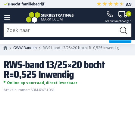
8.9
(H)echt familiebedrijf
Gegarandeerd A-kwaliteit
0
Bel ons
Vrachtwagen
RWS-band 13/25x20 bocht
R=0,525 Inwendig
GWW Banden
RWS-band 13/25×20 bocht R=0,525 Inwendig
RWS-band 13/25×20 bocht
R=0,525 Inwendig
Online op voorraad, direct leverbaar
Artikelnummer: SBM-RWS1061