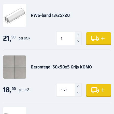
RWS-band 13/25x20
21,
90
per stuk
Betontegel 50x50x5 Grijs KOMO
18,
00
per m2