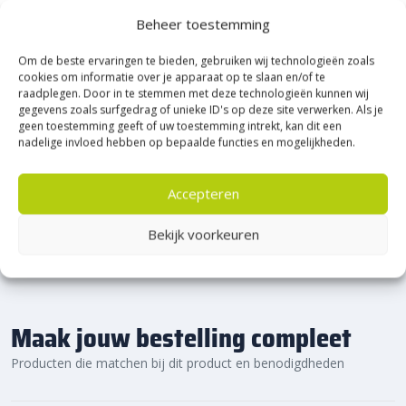
Heerde!
Beheer toestemming
Om de beste ervaringen te bieden, gebruiken wij technologieën zoals
Bijna het gehele Kijlstra assortiment vind je in het
cookies om informatie over je apparaat op te slaan en/of te
prachtige Heerde.
raadplegen. Door in te stemmen met deze technologieën kunnen wij
★ 2.500m² Experience Centre XXL in Heerde!
gegevens zoals surfgedrag of unieke ID's op deze site verwerken. Als je
geen toestemming geeft of uw toestemming intrekt, kan dit een
Kom gezellig langs!
nadelige invloed hebben op bepaalde functies en mogelijkheden.
Accepteren
Bekijk voorkeuren
Maak jouw bestelling compleet
Producten die matchen bij dit product en benodigdheden