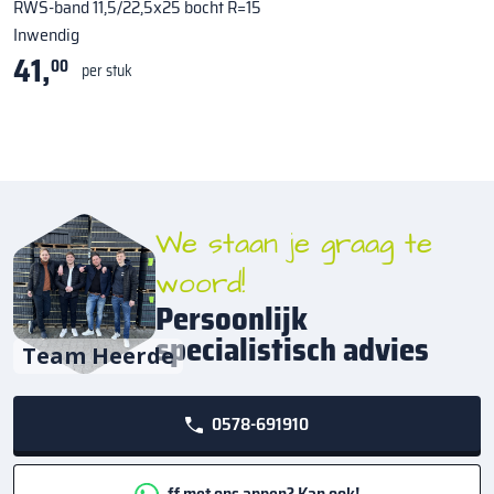
RWS-band 11,5/22,5x25 bocht R=15
Inwendig
41,
00
per stuk
We staan je graag te
woord!
Persoonlijk
specialistisch advies
Team Heerde
0578-691910
ff met ons appen? Kan ook!