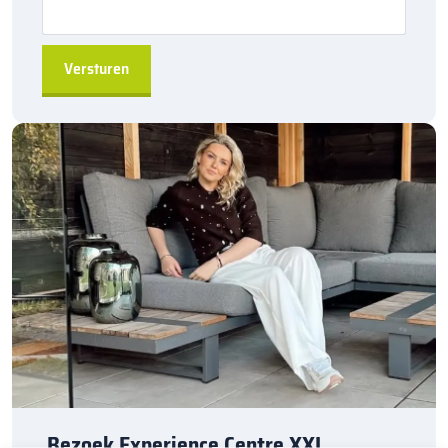
de fabriek leverbaar, zodat u snel kunt starten met uw
project.
Met de
Kijlstra RWS-band 11,5/22,5×25 bocht R=15 inwendig
haalt u een betrouwbare en duurzame oplossing in huis voor het
afzetten van wegen en het verbeteren van de verkeersveiligheid.
Deze band is geschikt voor verschillende breedte- en
hoogtematen, waardoor hij zich aanpast aan diverse
omstandigheden. Ideaal voor zowel grote infrastructuurprojecten
als kleinere toepassingen.
Verzeker uzelf van de kwaliteit en veiligheid die de
Kijlstra RWS-
banden
bieden en begin vandaag nog met het aanleggen van
efficiënte en zichtbare verkeersafscheidingen.
Bezoek Experience Centre XXL