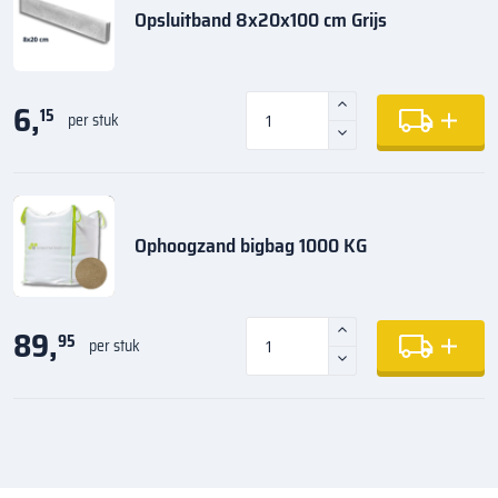
Opsluitband 8x20x100 cm Grijs
6,
15
per stuk
Ophoogzand bigbag 1000 KG
89,
95
per stuk