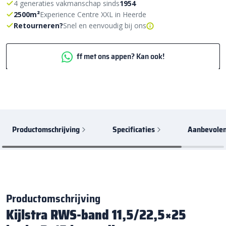
4 generaties vakmanschap sinds
1954
2500m²
Experience Centre XXL in Heerde
Retourneren?
Snel en eenvoudig bij ons
ff met ons appen? Kan ook!
Productomschrijving
Specificaties
Aanbevolen
Productomschrijving
Kijlstra RWS-band 11,5/22,5×25