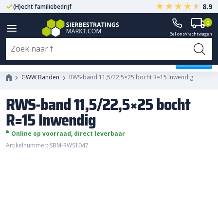
8.9
(H)echt familiebedrijf
Gegarandeerd A-kwaliteit
0
Bel ons
Vrachtwagen
RWS-band 11,5/22,5x25 bocht
R=15 Inwendig
GWW Banden
RWS-band 11,5/22,5×25 bocht R=15 Inwendig
RWS-band 11,5/22,5×25 bocht
R=15 Inwendig
Online op voorraad, direct leverbaar
Artikelnummer: SBM-RWS1047