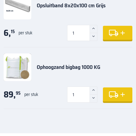
Opsluitband 8x20x100 cm Grijs
6,
15
per stuk
Ophoogzand bigbag 1000 KG
89,
95
per stuk