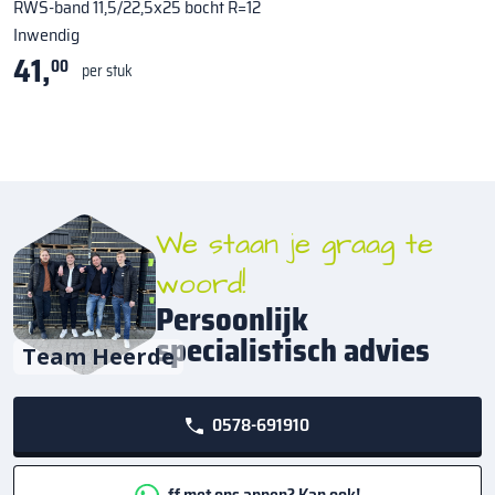
RWS-band 11,5/22,5x25 bocht R=12
Inwendig
41,
00
per stuk
We staan je graag te
woord!
Persoonlijk
specialistisch advies
Team Heerde
0578-691910
ff met ons appen? Kan ook!