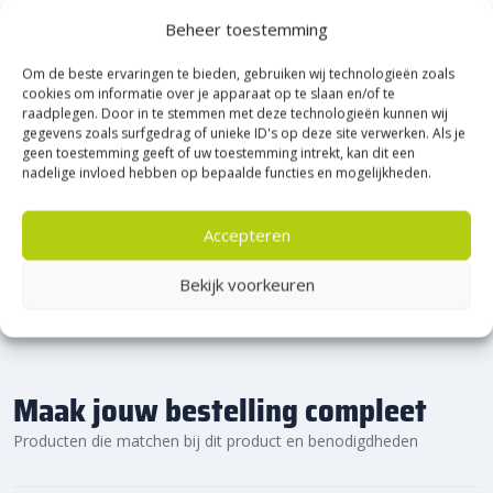
Heerde!
Beheer toestemming
Om de beste ervaringen te bieden, gebruiken wij technologieën zoals
Bijna het gehele Kijlstra assortiment vind je in het
cookies om informatie over je apparaat op te slaan en/of te
prachtige Heerde.
raadplegen. Door in te stemmen met deze technologieën kunnen wij
★ 2.500m² Experience Centre XXL in Heerde!
gegevens zoals surfgedrag of unieke ID's op deze site verwerken. Als je
geen toestemming geeft of uw toestemming intrekt, kan dit een
Kom gezellig langs!
nadelige invloed hebben op bepaalde functies en mogelijkheden.
Accepteren
Bekijk voorkeuren
Maak jouw bestelling compleet
Producten die matchen bij dit product en benodigdheden