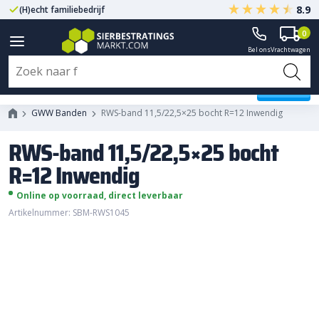
8.9
(H)echt familiebedrijf
Gegarandeerd A-kwaliteit
0
Bel ons
Vrachtwagen
RWS-band 11,5/22,5x25 bocht
R=12 Inwendig
GWW Banden
RWS-band 11,5/22,5×25 bocht R=12 Inwendig
RWS-band 11,5/22,5×25 bocht
R=12 Inwendig
Online op voorraad, direct leverbaar
Artikelnummer: SBM-RWS1045