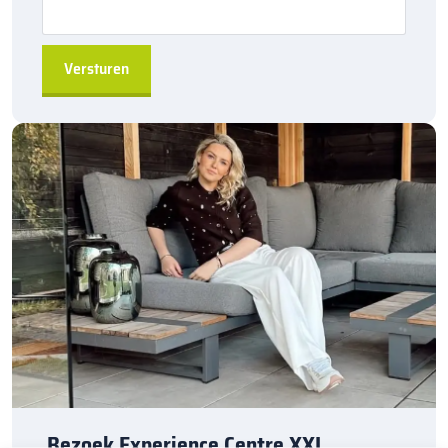
De
Kijlstra RWS-band 11,5/22,5×25 bocht R=12 inwendig
is
ideaal voor het veilig afzetten van rijbanen en andere delen van
drukke wegen, waarbij betrouwbaarheid en duurzaamheid
essentieel zijn. Of het nu gaat om een groot infrastructureel
project of kleinere toepassingen, deze RWS-band biedt de
kwaliteit en stabiliteit die u nodig heeft voor een veilige
verkeersgeleiding.
Bezoek Experience Centre XXL