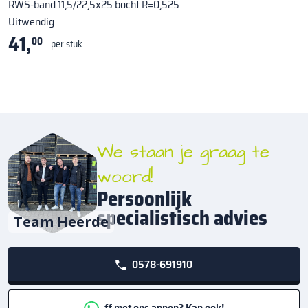
RWS-band 11,5/22,5x25 bocht R=0,525
Uitwendig
41,
00
per stuk
We staan je graag te
woord!
Persoonlijk
specialistisch advies
Team Heerde
0578-691910
ff met ons appen? Kan ook!