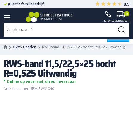
8.9
(H)echt familiebedrijf
Gegarandeerd A-kwaliteit
0
Bel ons
Vrachtwagen
RWS-band 11,5/22,5x25 bocht
R=0,525 Uitwendig
GWW Banden
RWS-band 11,5/22,5×25 bocht R=0,525 Uitwendig
RWS-band 11,5/22,5×25 bocht
R=0,525 Uitwendig
Online op voorraad, direct leverbaar
Artikelnummer: SBM-RWS1040