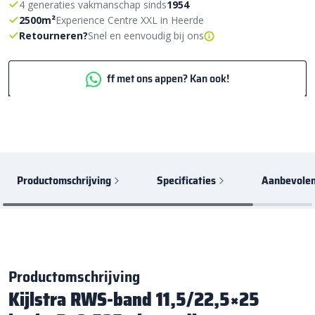
4 generaties vakmanschap sinds
1954
2500m²
Experience Centre XXL in Heerde
Retourneren?
Snel en eenvoudig bij ons
ff met ons appen? Kan ook!
Productomschrijving
Specificaties
Aanbevolen
Productomschrijving
Kijlstra RWS-band 11,5/22,5×25