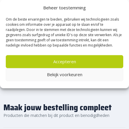
Hoge reflectie-waarden:
Heerde!
Dankzij de
reflexion white
Beheer toestemming
technologie is de
RWS-band
beter zichtbaar, wat zorgt voor
Om de beste ervaringen te bieden, gebruiken wij technologieën zoals
extra veiligheid, zowel overdag als in het donker.
Bijna het gehele Kijlstra assortiment vind je in het
cookies om informatie over je apparaat op te slaan en/of te
Ideaal voor drukke wegen:
De
Kijlstra RWS-banden
zijn
prachtige Heerde.
raadplegen. Door in te stemmen met deze technologieën kunnen wij
perfect voor toepassingen langs drukke verkeersaders waar
★ 2.500m² Experience Centre XXL in Heerde!
gegevens zoals surfgedrag of unieke ID's op deze site verwerken. Als je
geen toestemming geeft of uw toestemming intrekt, kan dit een
veiligheid van groot belang is.
Kom gezellig langs!
nadelige invloed hebben op bepaalde functies en mogelijkheden.
Eenvoudige montage:
De
splintervrije kop
en
visbekverbinding
zorgen voor een snelle en stevige
Accepteren
installatie van de
RWS-banden
.
Bekijk voorkeuren
Maak jouw bestelling compleet
Producten die matchen bij dit product en benodigdheden