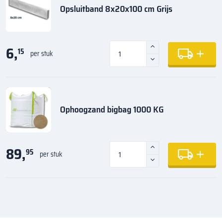
Opsluitband 8x20x100 cm Grijs
6,
15
per stuk
Ophoogzand bigbag 1000 KG
89,
95
per stuk