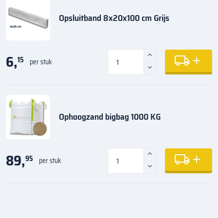
Opsluitband 8x20x100 cm Grijs
6,
15
per stuk
Ophoogzand bigbag 1000 KG
89,
95
per stuk