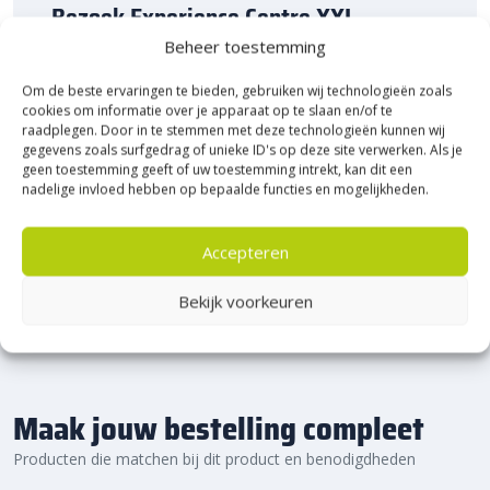
Bezoek Experience Centre XXL
Heerde!
Beheer toestemming
Om de beste ervaringen te bieden, gebruiken wij technologieën zoals
Bijna het gehele Kijlstra assortiment vind je in het
cookies om informatie over je apparaat op te slaan en/of te
prachtige Heerde.
raadplegen. Door in te stemmen met deze technologieën kunnen wij
★ 2.500m² Experience Centre XXL in Heerde!
gegevens zoals surfgedrag of unieke ID's op deze site verwerken. Als je
geen toestemming geeft of uw toestemming intrekt, kan dit een
Kom gezellig langs!
nadelige invloed hebben op bepaalde functies en mogelijkheden.
Accepteren
Bekijk voorkeuren
Maak jouw bestelling compleet
Producten die matchen bij dit product en benodigdheden