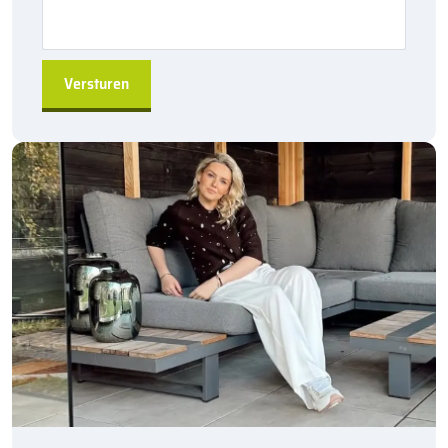
11,5/22,5×20 hoekstuk 90 inwendig?
Veiligheid:
De
RWS-banden
zorgen voor een veilige
afscheiding tussen de rijbaan en aangrenzende gebieden,
wat belangrijk is voor zowel verkeersveiligheid als het
voorkomen van wateroverlast.
Duurzaamheid:
Gemaakt van
hoogwaardig betongrijs
materiaal
, bieden deze banden uitstekende weerstand
tegen slijtage, weersomstandigheden en intensief verkeer.
Reflectie:
Met
reflexion white
afwerking bieden de
RWS-
banden
extra zichtbaarheid, zowel overdag als ’s nachts, en
bij slecht weer. Dit verhoogt de veiligheid van het verkeer
aanzienlijk.
Eenvoudige installatie:
De
visbekverbinding
zorgt voor
een stevige montage, terwijl de
splintervrije kop
zorgt
voor veiligere installatie en afwerking.