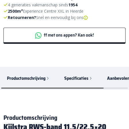
4 generaties vakmanschap sinds
1954
2500m²
Experience Centre XXL in Heerde
Retourneren?
Snel en eenvoudig bij ons
ff met ons appen? Kan ook!
Productomschrijving
Specificaties
Aanbevolen
Productomschrijving
Kijlstra RWS-band 11,5/22,5×20