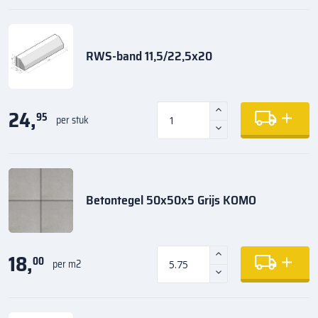
RWS-band 11,5/22,5x20
24,
95
per stuk
Betontegel 50x50x5 Grijs KOMO
18,
00
per m2