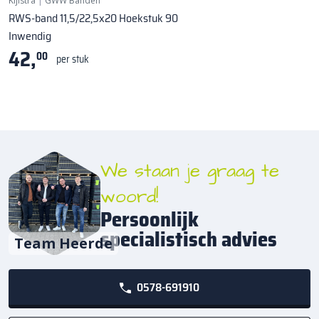
Kijlstra
|
GWW Banden
RWS-band 11,5/22,5x20 Hoekstuk 90
Inwendig
42,
00
per stuk
We staan je graag te
woord!
Persoonlijk
specialistisch advies
Team Heerde
0578-691910