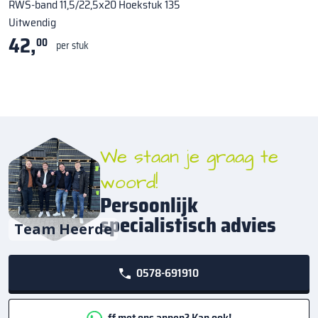
RWS-band 11,5/22,5x20 Hoekstuk 135
Uitwendig
42,
00
per stuk
We staan je graag te
woord!
Persoonlijk
specialistisch advies
Team Heerde
0578-691910
ff met ons appen? Kan ook!