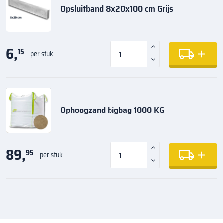
Opsluitband 8x20x100 cm Grijs
6,
15
per stuk
Ophoogzand bigbag 1000 KG
89,
95
per stuk