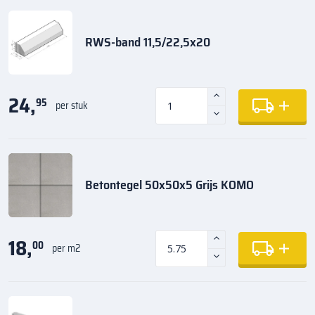
RWS-band 11,5/22,5x20
24,
95
per stuk
Betontegel 50x50x5 Grijs KOMO
18,
00
per m2