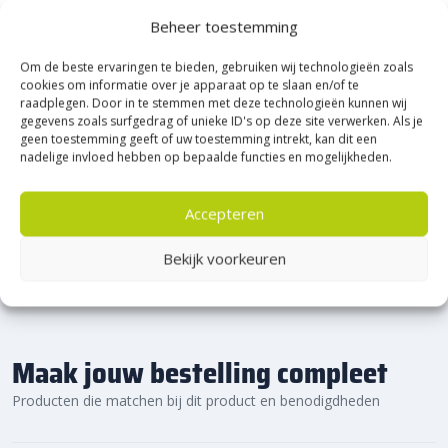
Heerde!
Beheer toestemming
Om de beste ervaringen te bieden, gebruiken wij technologieën zoals
Bijna het gehele Kijlstra assortiment vind je in het
cookies om informatie over je apparaat op te slaan en/of te
prachtige Heerde.
raadplegen. Door in te stemmen met deze technologieën kunnen wij
★ 2.500m² Experience Centre XXL in Heerde!
gegevens zoals surfgedrag of unieke ID's op deze site verwerken. Als je
geen toestemming geeft of uw toestemming intrekt, kan dit een
Kom gezellig langs!
nadelige invloed hebben op bepaalde functies en mogelijkheden.
Accepteren
Bekijk voorkeuren
Maak jouw bestelling compleet
Producten die matchen bij dit product en benodigdheden