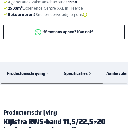
4 generaties vakmanschap sinds
1954
2500m²
Experience Centre XXL in Heerde
Retourneren?
Snel en eenvoudig bij ons
ff met ons appen? Kan ook!
Productomschrijving
Specificaties
Aanbevolen
Productomschrijving
Kijlstra RWS-band 11,5/22,5×20