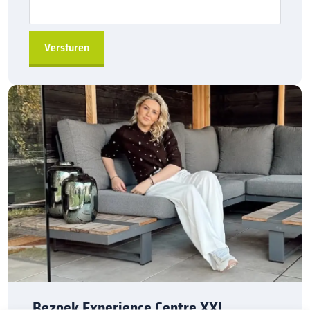
Veiligheid:
De
RWS-banden
zorgen voor een stevige,
veilige afscheiding tussen de rijweg en de naastgelegen
grond, wat belangrijk is voor zowel verkeersveiligheid als het
voorkomen van wateroverlast.
Duurzaamheid:
Gemaakt van hoogwaardig
betonmateriaal
, zijn deze banden bestand tegen zware
weersomstandigheden en intensief verkeer, wat hun
levensduur aanzienlijk verlengt.
Visuele duidelijkheid:
De
reflexion white
afwerking van
de RWS-band zorgt voor hoge reflectiewaarden, waardoor
de verkeersgeleiding goed zichtbaar is, zowel overdag als ’s
nachts, en ook bij slecht weer.
Eenvoudige installatie:
De
visbekverbinding
maakt de
installatie eenvoudiger en sneller, wat tijd bespaart bij het
leggen van de bestrating.
Bezoek Experience Centre XXL