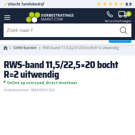
8.9
(H)echt familiebedrijf
Gegarandeerd A-kwaliteit
0
Bel ons
Vrachtwagen
RWS-band 11,5/22,5x20 bocht
R=2 uitwendig
GWW Banden
RWS-band 11,5/22,5×20 bocht R=2 uitwendig
RWS-band 11,5/22,5×20 bocht
R=2 uitwendig
Online op voorraad, direct leverbaar
Artikelnummer: SBM-RWS1030