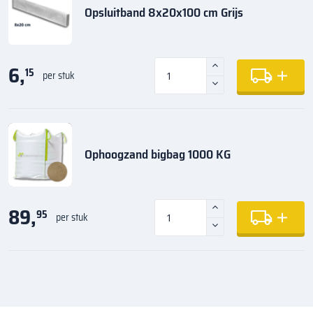
Opsluitband 8x20x100 cm Grijs
6,
15
per stuk
Ophoogzand bigbag 1000 KG
89,
95
per stuk