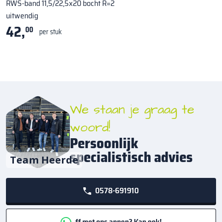
RWS-band 11,5/22,5x20 bocht R=2
uitwendig
42,
00
per stuk
We staan je graag te
woord!
Persoonlijk
specialistisch advies
Team Heerde
0578-691910
ff met ons appen? Kan ook!