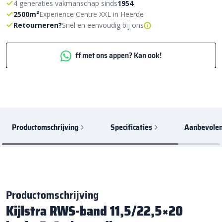
4 generaties vakmanschap sinds
1954
2500m²
Experience Centre XXL in Heerde
Retourneren?
Snel en eenvoudig bij ons
ff met ons appen? Kan ook!
Productomschrijving
Specificaties
Aanbevolen
Productomschrijving
Kijlstra RWS-band 11,5/22,5×20