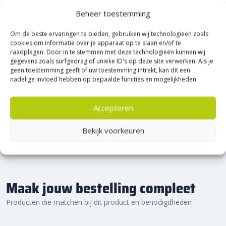
splintervrije kop
zorgen voor een snelle en probleemloze
Heerde!
Beheer toestemming
installatie, waardoor ze geschikt zijn voor zowel grote als
kleinere projecten.
Om de beste ervaringen te bieden, gebruiken wij technologieën zoals
Bijna het gehele Kijlstra assortiment vind je in het
Verschillende toepassingen:
Geschikt voor een breed
cookies om informatie over je apparaat op te slaan en/of te
prachtige Heerde.
scala aan toepassingen, van verkeersgeleiding tot het
raadplegen. Door in te stemmen met deze technologieën kunnen wij
★ 2.500m² Experience Centre XXL in Heerde!
gegevens zoals surfgedrag of unieke ID's op deze site verwerken. Als je
creëren van veilige afscheidingen langs wegen en
geen toestemming geeft of uw toestemming intrekt, kan dit een
parkeerterreinen.
Kom gezellig langs!
nadelige invloed hebben op bepaalde functies en mogelijkheden.
Accepteren
Bekijk voorkeuren
Maak jouw bestelling compleet
Producten die matchen bij dit product en benodigdheden