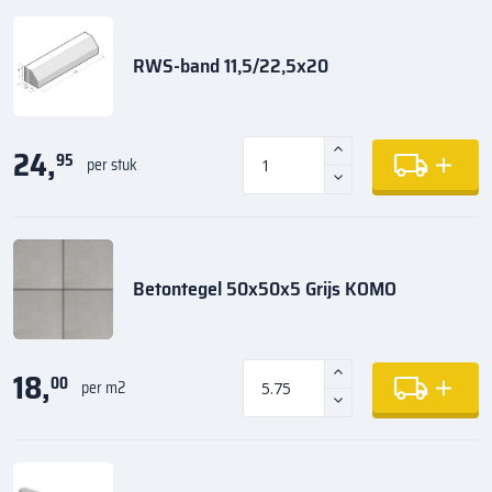
RWS-band 11,5/22,5x20
24,
95
per stuk
Betontegel 50x50x5 Grijs KOMO
18,
00
per m2