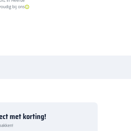
XXL in Heerde
oudig bij ons
ject met korting!
 pakken!