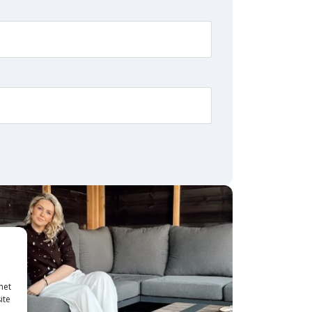
met
ite