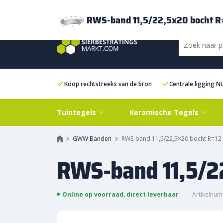
Bezorging
FAQ
Kenniscentrum
Inspiratie
Over ons
Experien
RWS-band 11,5/22,5x20 bocht R
Koop rechtstreeks van de bron
Centrale ligging N
Tuintegels
Keramische Tegels
GWW Banden
RWS-band 11,5/22,5×20 bocht R=12 
RWS-band 11,5/2
Online op voorraad, direct leverbaar
Artikelnu