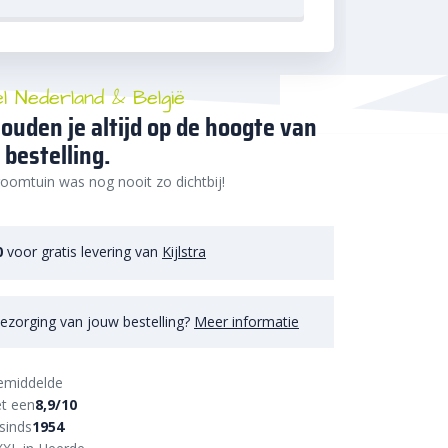
el Nederland & België
ouden je altijd op de hoogte van
 bestelling.
oomtuin was nog nooit zo dichtbij!
0
voor gratis levering van
Kijlstra
ezorging van jouw bestelling?
Meer informatie
emiddelde
t een
8,9/10
sinds
1954