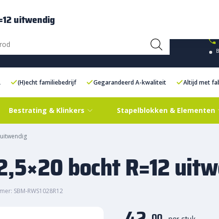
ce Centre XXL
Contact
=12 uitwendig
L
(H)echt familiebedrijf
Gegarandeerd A-kwaliteit
Altijd met f
Bestrating & Klinkers
Stapelblokken & Elementen
uitwendig
2,5×20 bocht R=12 uitw
mmer: SBM-RWS1028R12
42,
00
per stuk