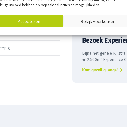
 tinten
urige verbinding
elige invloed hebben op bepaalde functies en mogelijkheden.
r en veiliger
band 11,5/22,5×20
Accepteren
Bekijk voorkeuren
Bezoek Experie
eilige afscheiding tussen de
erpig
 auto-vriendelijke
afschuining
Bijna het gehele Kijlstra
.
★ 2.500m² Experience Ce
 verhoogt de zichtbaarheid van
Kom gezellig langs!
 Dit verhoogt de
het donker.
an
beton
volgens de hoogste
tand tegen zware
verbinding
en de
splintervrije
worden geïnstalleerd, wat zowel