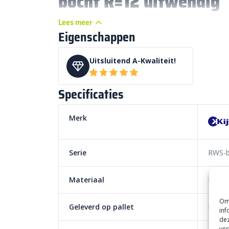
bocht R=12 uitwendig
Lees meer
De
Kijlstra RWS-band 11,5/22,5×20 bocht R=12
Eigenschappen
voor het creëren van veilige
kantopsluitingen
en
drukke wegen. Deze
Rijkswaterstaat-banden
zij
als effectieve afscheiding tussen de rijbaan en het
Uitsluitend A-Kwaliteit!
zowel de veiligheid van het verkeer als de besche
gewaarborgd blijft. De
auto-vriendelijke afschui
Specificaties
geschikt voor intensief gebruik en bevordert de vei
voetgangers.
Merk
Belangrijke kenmerken van de K
11,5/22,5×20 bocht R=12 uitwen
Serie
RWS-
Afmetingen:
11,5/22,5x20x78,5
Kleur:
Betongrijs, met de mogelijkheid om and
Materiaal
Beton
leveren
Kwaliteit:
A-kwaliteit volgens de normen van Ki
Om 
Geleverd op pallet
Nee
inf
Besteleenheid:
Per
4 stuks
verkocht
dez
Gewicht:
71 kg per stuk
ver