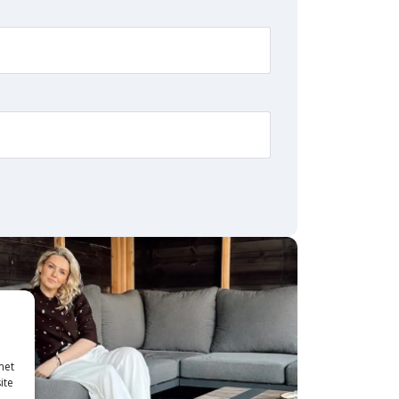
met
ite