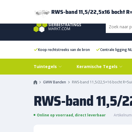
Bezorging
FAQ
Kenniscentrum
Inspiratie
Over ons
Experien
RWS-band 11,5/22,5x16 bocht R
Koop rechtstreeks van de bron
Centrale ligging N
Tuintegels
Keramische Tegels
GWW Banden
RWS-band 11,5/22,5×16 bocht R=5u
RWS-band 11,5/2
Online op voorraad, direct leverbaar
Artikelnu