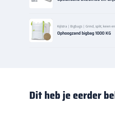
Kijlstra
|
Bigbags
|
Grind, split, keien e
Ophoogzand bigbag 1000 KG
Dit heb je eerder b