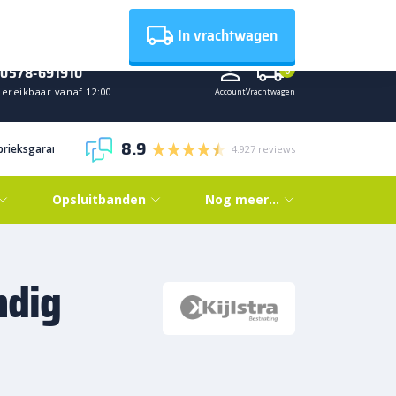
Nieuws
In vrachtwagen
0578-691910
0
Bereikbaar vanaf 12:00
Account
Vrachtwagen
8.9
abrieksgarantie
4.927 reviews
Opsluitbanden
Nog meer…
ndig