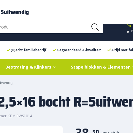
ce Centre XXL
Contact
=5uitwendig
L
(H)echt familiebedrijf
Gegarandeerd A-kwaliteit
Altijd met f
Bestrating & Klinkers
Stapelblokken & Elementen
itwendig
2,5×16 bocht R=5uitwe
mmer: SBM-RWS1014
38,
50
per stuk