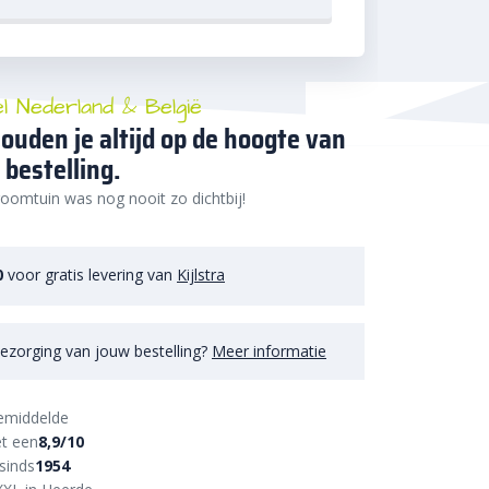
el Nederland & België
ouden je altijd op de hoogte van
 bestelling.
oomtuin was nog nooit zo dichtbij!
0
voor gratis levering van
Kijlstra
ezorging van jouw bestelling?
Meer informatie
emiddelde
t een
8,9/10
sinds
1954