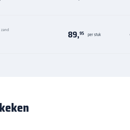
n zand
89,
95
per stuk
ekeken