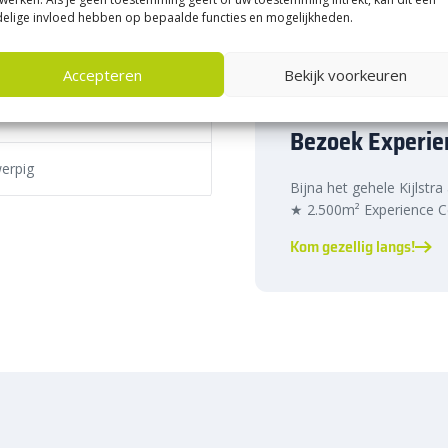
 tinten
elige invloed hebben op bepaalde functies en mogelijkheden.
n dienen als effectieve
Accepteren
Bekijk voorkeuren
ke wegen. Ze helpen het verkeer
den, wat bijdraagt aan de
Bezoek Experie
banden
zijn bestand tegen de
erpig
chillende weersomstandigheden,
Bijna het gehele Kijlstra
★ 2.500m² Experience Ce
erbinding
kunnen de RWS-
koppeld. Dit bespaart tijd en
Kom gezellig langs!
nden.
n bieden een uitstekende
geleiders zowel overdag als ’s
iligheid bij slecht weer of in het
n beschikbaar in verschillende
rse hulpstukken worden
het project te voldoen.