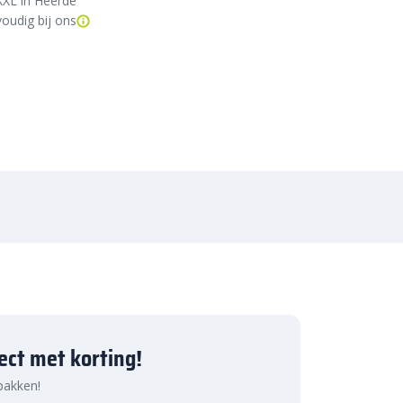
XXL in Heerde
oudig bij ons
ject met korting!
 pakken!