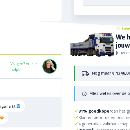
In he
We h
jouw
Jouw dr
Vragen? Arielle
helpt!
Nog maar
€ 1346,0
Alles weten over de b
tingsmarkt
81% goedkoper
dan het g
Klanten beoordelen ons me
4 generaties vakmanschap 