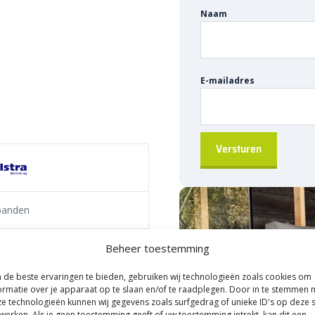
Naam
itwendig
is ontworpen om als
e wegen en snelwegen. Deze
e afscheiding tussen de rijbaan
rken. Het uitwendige
E-mailadres
ideaal voor projecten die
veiligheid.
 Kijlstra RWS-band
ochten
banden
 op aanvraag)
tra B.V.
Beheer toestemming
de beste ervaringen te bieden, gebruiken wij technologieën zoals cookies om
ormatie over je apparaat op te slaan en/of te raadplegen. Door in te stemmen 
and bocht r=5
e technologieën kunnen wij gegevens zoals surfgedrag of unieke ID's op deze s
werken. Als je geen toestemming geeft of uw toestemming intrekt, kan dit een