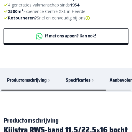
4 generaties vakmanschap sinds
1954
2500m²
Experience Centre XXL in Heerde
Retourneren?
Snel en eenvoudig bij ons
ff met ons appen? Kan ook!
Productomschrijving
Specificaties
Aanbevolen
Productomschrijving
Kijlstra RWS-band 11,5/22,5×16 bocht