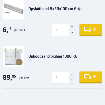
Opsluitband 8x20x100 cm Grijs
6,
15
per stuk
Ophoogzand bigbag 1000 KG
89,
95
per stuk