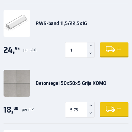
RWS-band 11,5/22,5x16
24,
95
per stuk
Betontegel 50x50x5 Grijs KOMO
18,
00
per m2