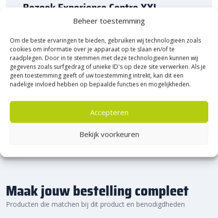
perfect geschikt voor het
infra GWW assortiment
en biedt een
Bezoek Experience Centre XXL
betrouwbare en langdurige oplossing voor het veilig inrichten van
Heerde!
Beheer toestemming
drukbezochte gebieden langs de weg. Verkrijgbaar per 4 stuks,
deze verkeersgeleider zorgt ervoor dat de verkeersstromen op
Om de beste ervaringen te bieden, gebruiken wij technologieën zoals
Bijna het gehele Kijlstra assortiment vind je in het
cookies om informatie over je apparaat op te slaan en/of te
de juiste manier worden geleid, met veiligheid als prioriteit.
prachtige Heerde.
raadplegen. Door in te stemmen met deze technologieën kunnen wij
★ 2.500m² Experience Centre XXL in Heerde!
gegevens zoals surfgedrag of unieke ID's op deze site verwerken. Als je
geen toestemming geeft of uw toestemming intrekt, kan dit een
Kom gezellig langs!
nadelige invloed hebben op bepaalde functies en mogelijkheden.
Accepteren
Bekijk voorkeuren
Maak jouw bestelling compleet
Producten die matchen bij dit product en benodigdheden