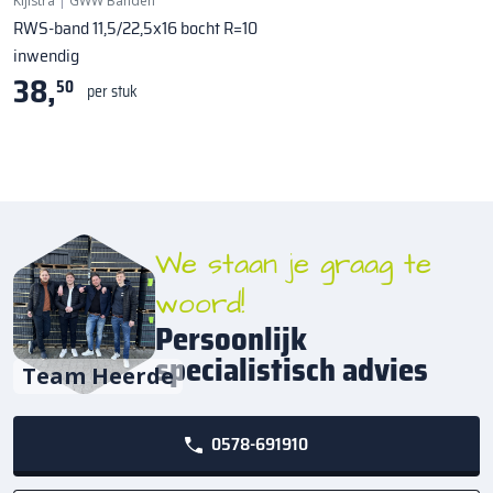
Kijlstra
|
GWW Banden
RWS-band 11,5/22,5x16 bocht R=10
inwendig
38,
50
per stuk
We staan je graag te
woord!
Persoonlijk
specialistisch advies
Team Heerde
0578-691910