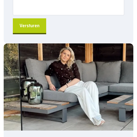
Hoge reflectie:
De
reflexion white
deklagen zorgen voor
uitstekende reflectie, zodat de verkeersgeleiding goed
zichtbaar is, zelfs in het donker of bij slecht weer.
Flexibele en robuuste verbinding:
De
visbekverbinding
garandeert een sterke en stevige verbinding tussen de
banden, wat bijdraagt aan de stabiliteit van de afscheiding.
Gemakkelijke installatie:
De rechte banden zijn voorzien
van een
splintervrije kop
, waardoor de installatie
eenvoudig en snel kan plaatsvinden zonder dat er risico is
op beschadiging.
Variaties en hulpstukken:
De
Kijlstra RWS-banden
zijn
beschikbaar in diverse afmetingen en kunnen worden
gecombineerd met verschillende hulpstukken om de afscheiding
aan te passen aan specifieke eisen. Of het nu gaat om het
creëren van bochten, hoeken of andere structuren, Kijlstra biedt
de juiste oplossingen voor elke situatie.
De
Kijlstra RWS-band 11,5/22,5×16 bocht r=10 inwendig
is