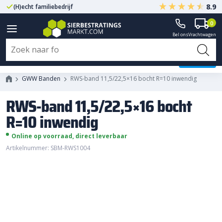
8.9
(H)echt familiebedrijf
Gegarandeerd A-kwaliteit
0
Bel ons
Vrachtwagen
RWS-band 11,5/22,5x16 bocht
R=10 inwendig
GWW Banden
RWS-band 11,5/22,5×16 bocht R=10 inwendig
RWS-band 11,5/22,5×16 bocht
R=10 inwendig
Online op voorraad, direct leverbaar
Artikelnummer: SBM-RWS1004