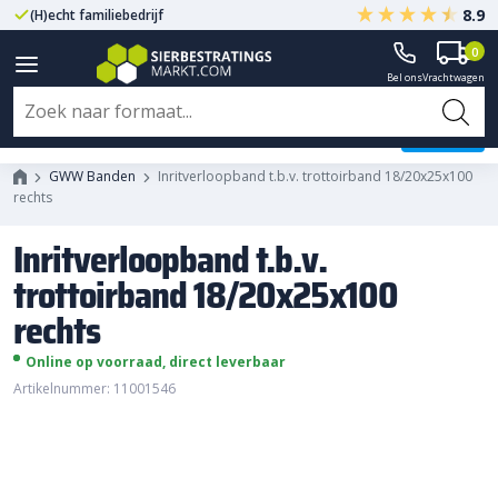
8.9
Gegarandeerd A-kwaliteit
Altijd met fabrieksgarantie
0
Bel ons
Vrachtwagen
Inritverloopband t.b.v.
trottoirband 18/20x25x100 rechts
GWW Banden
Inritverloopband t.b.v. trottoirband 18/20x25x100
rechts
Inritverloopband t.b.v.
trottoirband 18/20x25x100
rechts
Online op voorraad, direct leverbaar
Artikelnummer: 11001546