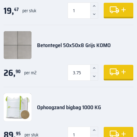
19,
47
per stuk
Betontegel 50x50x8 Grijs KOMO
26,
90
per m2
Ophoogzand bigbag 1000 KG
89,
95
per stuk