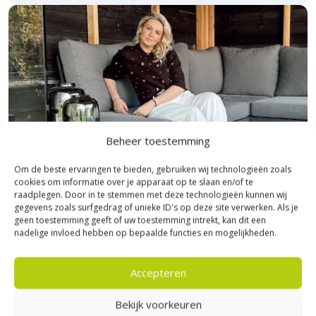
Beheer toestemming
Om de beste ervaringen te bieden, gebruiken wij technologieën zoals
cookies om informatie over je apparaat op te slaan en/of te
raadplegen. Door in te stemmen met deze technologieën kunnen wij
gegevens zoals surfgedrag of unieke ID's op deze site verwerken. Als je
geen toestemming geeft of uw toestemming intrekt, kan dit een
Bezoek Experience Centre XXL
nadelige invloed hebben op bepaalde functies en mogelijkheden.
Heerde!
Accepteren
Bijna het gehele Kijlstra assortiment vind je in het
prachtige Heerde.
Bekijk voorkeuren