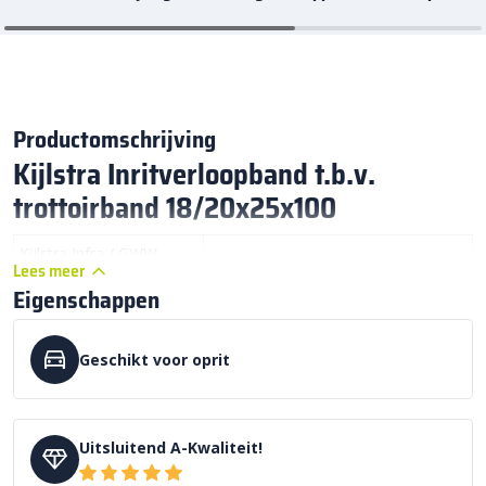
Productomschrijving
Kijlstra Inritverloopband t.b.v.
trottoirband 18/20x25x100
Kijlstra Infra / GWW
Inritverloopband 18/20x25x100
Lees meer
trottoirbanden:
Eigenschappen
Prijs incl. btw:
€ 99,75 per stuk
Kijlstra Beton:
infra GWW assortiment
Geschikt voor oprit
Kleur:
Betongrijs
A – Kwaliteit Af fabriek Kijlstra B.V.
Kwaliteit:
Uitsluitend A-Kwaliteit!
projectbestrating