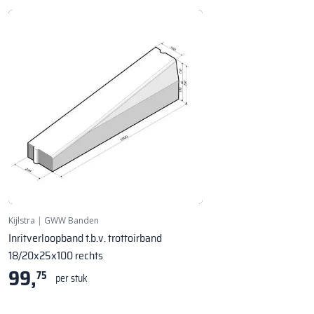
Kijlstra
|
GWW Banden
Inritverloopband t.b.v. trottoirband
18/20x25x100 rechts
99,
75
per stuk