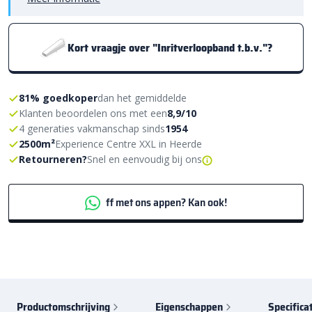
Kort vraagje over "Inritverloopband t.b.v."?
81% goedkoper
dan het gemiddelde
Klanten beoordelen ons met een
8,9/10
4 generaties vakmanschap sinds
1954
2500m²
Experience Centre XXL in Heerde
Retourneren?
Snel en eenvoudig bij ons
ff met ons appen? Kan ook!
Productomschrijving
Eigenschappen
Specifica