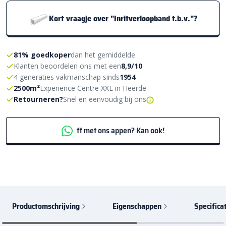
Kort vraagje over "Inritverloopband t.b.v."?
81% goedkoper
dan het gemiddelde
Klanten beoordelen ons met een
8,9/10
4 generaties vakmanschap sinds
1954
2500m²
Experience Centre XXL in Heerde
Retourneren?
Snel en eenvoudig bij ons
ff met ons appen? Kan ook!
Productomschrijving
Eigenschappen
Specifica