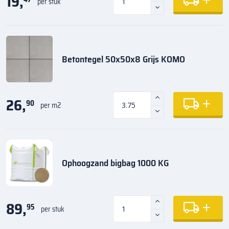
19,
per stuk
Betontegel 50x50x8 Grijs KOMO
26,
90
per m2
Ophoogzand bigbag 1000 KG
89,
95
per stuk