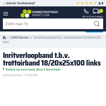
8.9
(H)echt familiebedrijf
Gegarandeerd A-kwaliteit
0
Bel ons
Vrachtwagen
Inritverloopband t.b.v.
trottoirband 18/20x25x100 links
GWW Banden
Inritverloopband t.b.v. trottoirband 18/20x25x100
links
Inritverloopband t.b.v.
trottoirband 18/20x25x100 links
Online op voorraad, direct leverbaar
Artikelnummer: 11001545