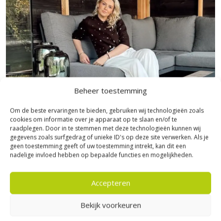
Beheer toestemming
Om de beste ervaringen te bieden, gebruiken wij technologieën zoals
cookies om informatie over je apparaat op te slaan en/of te
raadplegen. Door in te stemmen met deze technologieën kunnen wij
gegevens zoals surfgedrag of unieke ID's op deze site verwerken. Als je
Bezoek Experience Centre XXL
geen toestemming geeft of uw toestemming intrekt, kan dit een
nadelige invloed hebben op bepaalde functies en mogelijkheden.
Heerde!
Accepteren
Bijna het gehele Kijlstra assortiment vind je in het
prachtige Heerde.
Bekijk voorkeuren
★ 2.500m² Experience Centre XXL in Heerde!