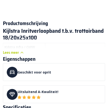
Productomschrijving
Kijlstra Inritverloopband t.b.v. trottoirband
18/20x25x100
Kijlstra Infra / GWW
Inritverloopband 18/20x25x100
Lees meer
trottoirbanden:
Eigenschappen
Prijs incl. btw:
€ 99,75 per stuk
Kijlstra Beton:
infra GWW assortiment
Geschikt voor oprit
Kleur:
Betongrijs
A – Kwaliteit Af fabriek Kijlstra B.V.
Kwaliteit:
Uitsluitend A-Kwaliteit!
projectbestrating
Besteleenheid:
Per stuk
Specificaties