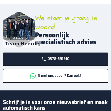
We staan je graag te
woord!
Persoonlijk
specialistisch advies
Team Heerde
0578-691910
ff met ons appen? Kan ook!
Schrijf je in voor onze nieuwsbrief en maak
automatisch kans