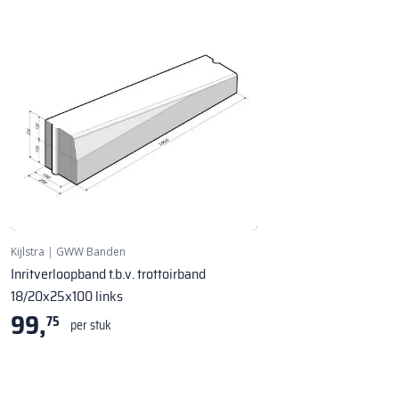
Kijlstra
|
GWW Banden
Inritverloopband t.b.v. trottoirband
18/20x25x100 links
99,
75
per stuk