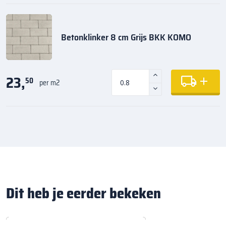
Betonklinker 8 cm Grijs BKK KOMO
23,
50
per m2
Dit heb je eerder bekeken