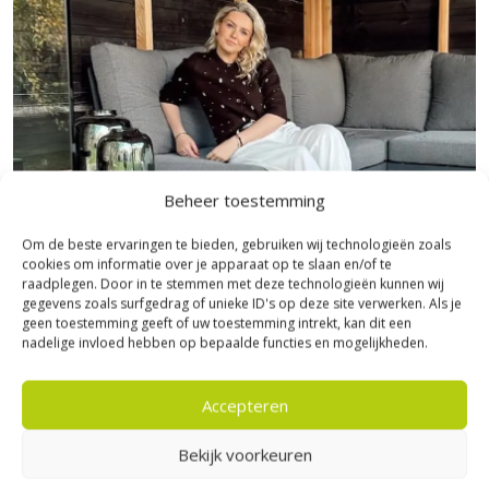
Beheer toestemming
Om de beste ervaringen te bieden, gebruiken wij technologieën zoals
cookies om informatie over je apparaat op te slaan en/of te
raadplegen. Door in te stemmen met deze technologieën kunnen wij
gegevens zoals surfgedrag of unieke ID's op deze site verwerken. Als je
geen toestemming geeft of uw toestemming intrekt, kan dit een
Bezoek Experience Centre XXL
nadelige invloed hebben op bepaalde functies en mogelijkheden.
Heerde!
Accepteren
Bijna het gehele Kijlstra assortiment vind je in het
prachtige Heerde.
Bekijk voorkeuren
★ 2.500m² Experience Centre XXL in Heerde!