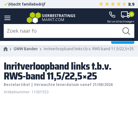
8.9
(H)echt familiebedrijf
Gegarandeerd A-kwaliteit
0
Bel ons
Vrachtwagen
Inritverloopband links t.b.v. RWS-
band 11,5/22,5x25
GWW Banden
Inritverloopband links t.b.v. RWS-band 11,5/22,5×25
Inritverloopband links t.b.v.
RWS-band 11,5/22,5×25
Bestelartikel | Verwachte leverdatum vanaf 21/08/2026
Artikelnummer: 11001553