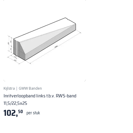
Kijlstra
|
GWW Banden
Inritverloopband links t.b.v. RWS-band
11,5/22,5x25
102,
50
per stuk