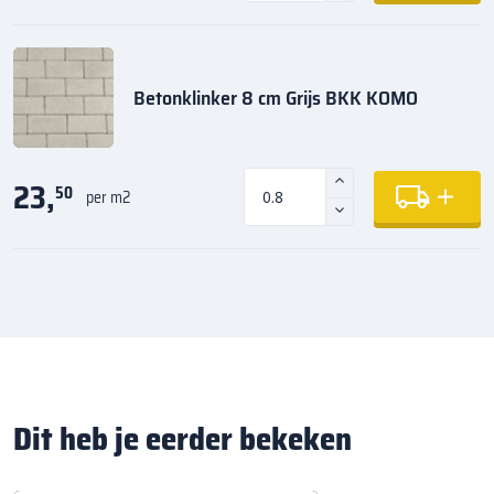
Betonklinker 8 cm Grijs BKK KOMO
23,
50
per m2
Dit heb je eerder bekeken