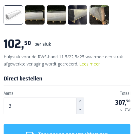
102,
50
per stuk
Hulpstuk voor de RWS-band 11,5/22,5×25 waarmee een strak
afgewerkte verlaging wordt gecreëerd.
Lees meer
Direct bestellen
Aantal
Totaal
307,
50
incl. BTW