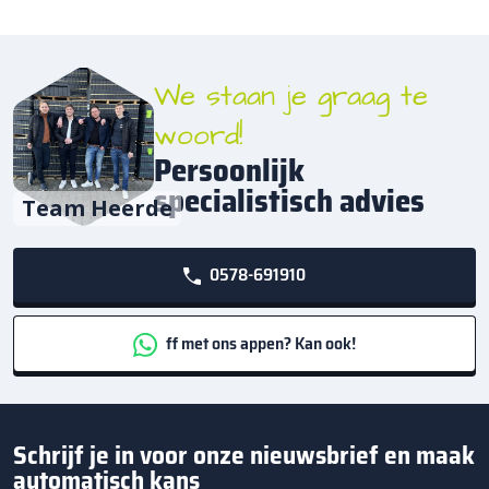
We staan je graag te
woord!
Persoonlijk
specialistisch advies
Team Heerde
0578-691910
ff met ons appen? Kan ook!
Schrijf je in voor onze nieuwsbrief en maak
automatisch kans