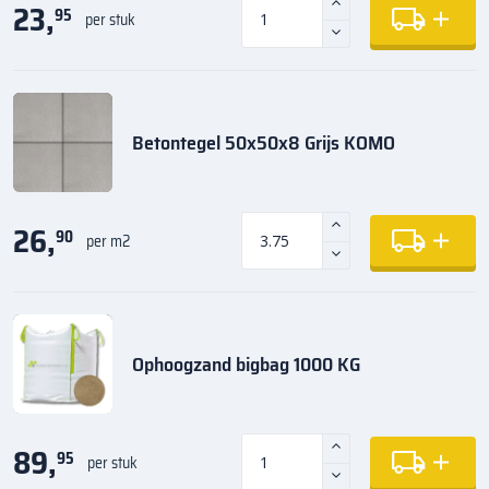
23,
95
per stuk
Betontegel 50x50x8 Grijs KOMO
26,
90
per m2
Ophoogzand bigbag 1000 KG
89,
95
per stuk