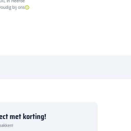
XXL in Heerde
oudig bij ons
ject met korting!
 pakken!