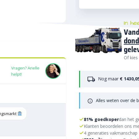
In he
Vand
dond
gele
Of kies
Vragen? Arielle
helpt!
Nog maar
€ 1430,0
Alles weten over de b
tingsmarkt
81% goedkoper
dan het g
Klanten beoordelen ons me
4 generaties vakmanschap 