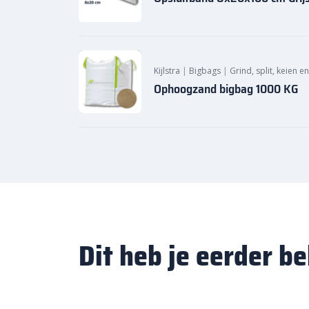
Kijlstra
|
Bigbags
|
Grind, split, keien e
Ophoogzand bigbag 1000 KG
Dit heb je eerder b