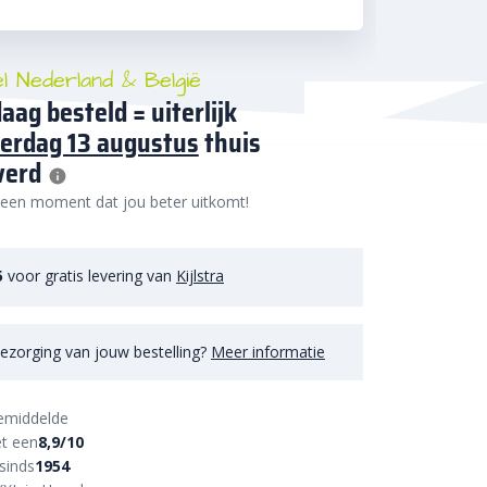
el Nederland & België
aag besteld = uiterlijk
erdag 13 augustus
thuis
verd
 een moment dat jou beter uitkomt!
5
voor gratis levering van
Kijlstra
ezorging van jouw bestelling?
Meer informatie
emiddelde
t een
8,9/10
sinds
1954