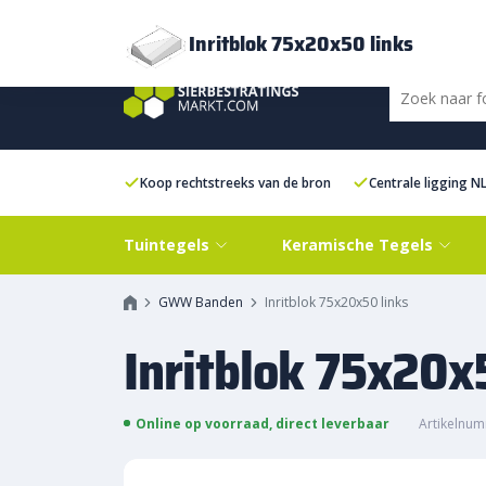
Bezorging
FAQ
Kenniscentrum
Inspiratie
Over ons
Experien
Inritblok 75x20x50 links
Koop rechtstreeks van de bron
Centrale ligging N
Tuintegels
Keramische Tegels
GWW Banden
Inritblok 75x20x50 links
Inritblok 75x20x
Online op voorraad, direct leverbaar
Artikelnum