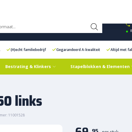
ce Centre XXL
Contact
B
L
(H)echt familiebedrijf
Gegarandeerd A-kwaliteit
Altijd met f
Bestrating & Klinkers
Stapelblokken & Elementen
50 links
mer: 11001528
69,
95
per stuk