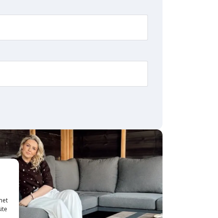
met
ite