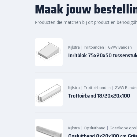
Maak jouw bestelli
Producten die matchen bij dit product en benodigd
Kijlstra
|
Inritbanden
|
GWW Banden
Inritblok 75x20x50 tussenstu
Kijlstra
|
Trottoirbanden
|
GWW Bande
Trottoirband 18/20x20x100
Kijlstra
|
Opsluitband
|
Goedkope opsl
Opsluitband 8x20x100 cm Grij