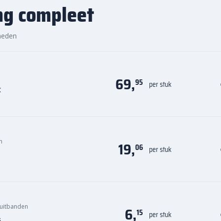
ng compleet
heden
69,
95
per stuk
k
n
19,
06
per stuk
uitbanden
6,
15
per stuk
s