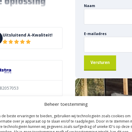
 oplossing
Naam
n
or het
overbruggen van
ritblok
biedt een robuuste en
E-mailadres
Uitsluitend A-Kwaliteit!
ende niveaus van bestrating
82057053
anden
Beheer toestemming
links
,
tussenstuk
en
eindstuk
de beste ervaringen te bieden, gebruiken wij technologieën zoals cookies om
k in combinatie met de
ormatie over je apparaat op te slaan en/of te raadplegen. Door in te stemmen 
n stevige aansluiting
. Het blok
e technologieën kunnen wij gegevens zoals surfgedrag of unieke ID's op deze s
or het perfect is voor het
werken. Als je geen toestemming geeft of uw toestemming intrekt, kan dit een