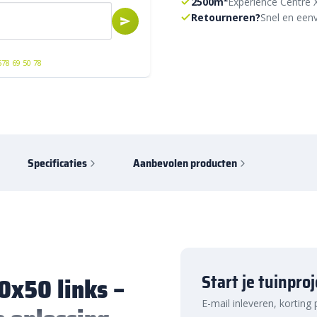
2500m²
Experience Centre 
Retourneren?
Snel en eenv
578 69 50 78
Specificaties
Aanbevolen producten
Start je tuinpro
20x50 links –
E-mail inleveren, korting