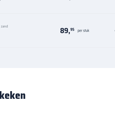
n zand
89,
95
per stuk
ekeken