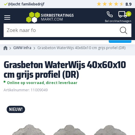
8.9
(H)echt familiebedrijf
Gegarandeerd A-kwaliteit
0
Bel ons
Vrachtwagen
Grasbeton WaterWijs 40x60x10
cm grijs profiel (DR)
GWW Infra
Grasbeton WaterWijs 40x60x10 cm grijs profiel (DR)
Grasbeton WaterWijs 40x60x10
cm grijs profiel (DR)
Online op voorraad, direct leverbaar
Artikelnummer: 11009049
NIEUW!