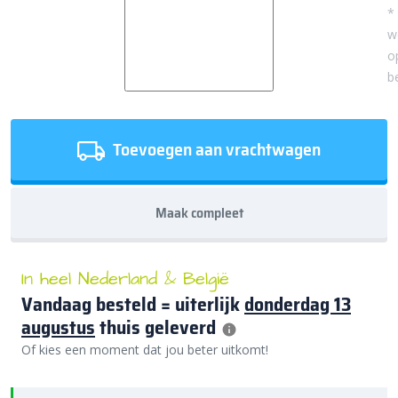
*
w
o
b
Toevoegen aan vrachtwagen
Maak compleet
In heel Nederland & België
Vandaag besteld = uiterlijk
donderdag 13
augustus
thuis geleverd
Of kies een moment dat jou beter uitkomt!