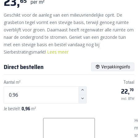
23,
65
per m²
Geschikt voor de aanleg van een milieuvriendelijke oprit. De
grasbeton tegel vormt een stevige basis, terwijl genoeg ruimte
overblijft voor groen. Daarnaast heeft regenwater alle ruimte om
naar de ondergrond te stromen. Geniet van een gezonde tuin
met een stevige basis en bestel vandaag nog bij
Sierbestratingsmarkt!
Lees meer
Direct bestellen
Verpakkingsinfo
Aantal m²
Totaal
22,
70
incl. BTW
Je bestelt:
0,96
m²
H
m
sn