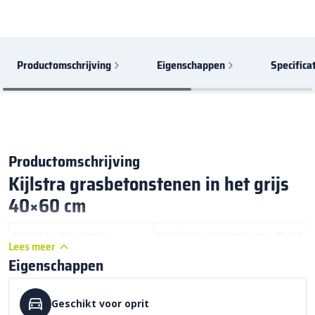
Productomschrijving
Eigenschappen
Specifica
Productomschrijving
Kijlstra grasbetonstenen in het grijs
40×60 cm
Kijlstra keigrasstenen
Geribblede keigrasstenen 40×60
Lees meer
40x60x10 cm:
cm
Eigenschappen
Kijlstra Beton:
Keigras schrikblok
Geschikt voor oprit
Kleur:
Betongrijs schriblok